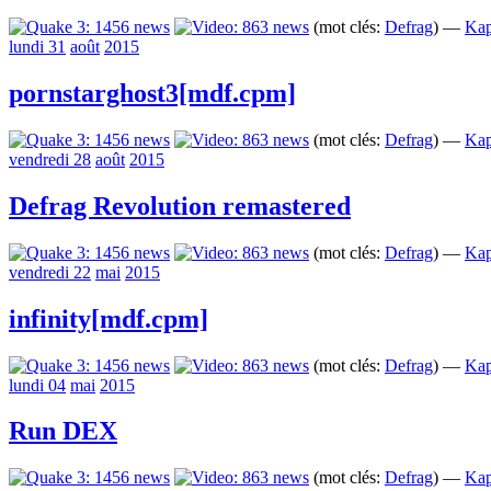
(mot clés:
Defrag
) —
Kap
lundi 31
août
2015
pornstarghost3[mdf.cpm]
(mot clés:
Defrag
) —
Kap
vendredi 28
août
2015
Defrag Revolution remastered
(mot clés:
Defrag
) —
Kap
vendredi 22
mai
2015
infinity[mdf.cpm]
(mot clés:
Defrag
) —
Kap
lundi 04
mai
2015
Run DEX
(mot clés:
Defrag
) —
Kap