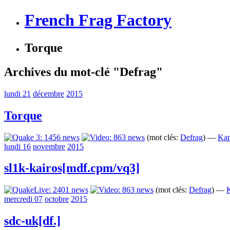
French Frag Factory
Torque
Archives du mot-clé "Defrag"
lundi 21
décembre
2015
Torque
(mot clés:
Defrag
) —
Kap
lundi 16
novembre
2015
sl1k-kairos[mdf.cpm/vq3]
(mot clés:
Defrag
) —
K
mercredi 07
octobre
2015
sdc-uk[df.]