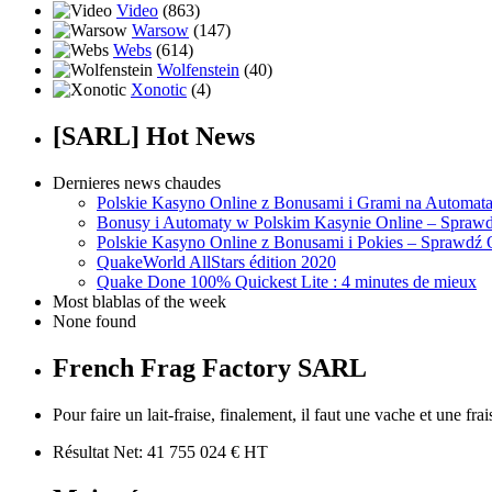
Video
(863)
Warsow
(147)
Webs
(614)
Wolfenstein
(40)
Xonotic
(4)
[SARL] Hot News
Dernieres news chaudes
Polskie Kasyno Online z Bonusami i Grami na Automat
Bonusy i Automaty w Polskim Kasynie Online – Sprawd
Polskie Kasyno Online z Bonusami i Pokies – Sprawdź 
QuakeWorld AllStars édition 2020
Quake Done 100% Quickest Lite : 4 minutes de mieux
Most blablas of the week
None found
French Frag Factory SARL
Pour faire un lait-fraise, finalement, il faut une vache et une frais
Résultat Net: 41 755 024 € HT