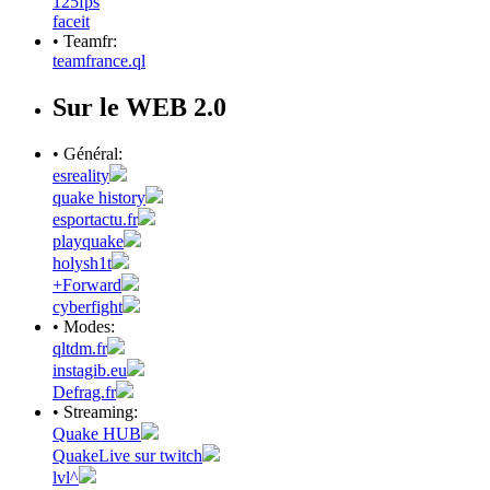
125fps
faceit
• Teamfr:
teamfrance.ql
Sur le WEB 2.0
• Général:
esreality
quake history
esportactu.fr
playquake
holysh1t
+Forward
cyberfight
• Modes:
qltdm.fr
instagib.eu
Defrag.fr
• Streaming:
Quake HUB
QuakeLive sur twitch
lvl^