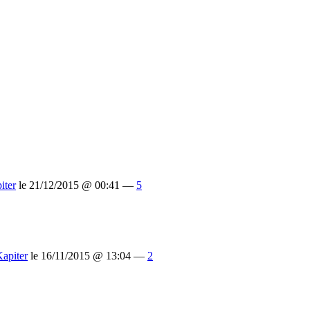
iter
le 21/12/2015 @ 00:41 —
5
apiter
le 16/11/2015 @ 13:04 —
2