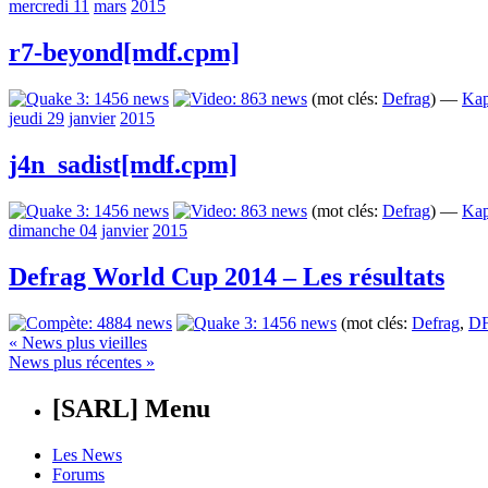
mercredi 11
mars
2015
r7-beyond[mdf.cpm]
(mot clés:
Defrag
) —
Kap
jeudi 29
janvier
2015
j4n_sadist[mdf.cpm]
(mot clés:
Defrag
) —
Kap
dimanche 04
janvier
2015
Defrag World Cup 2014 – Les résultats
(mot clés:
Defrag
,
D
« News plus vieilles
News plus récentes »
[SARL] Menu
Les News
Forums