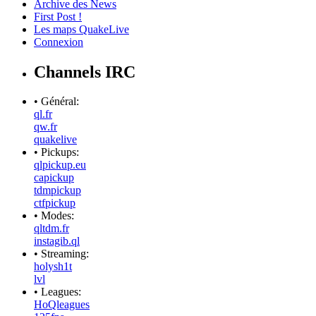
Archive des News
First Post !
Les maps QuakeLive
Connexion
Channels IRC
• Général:
ql.fr
qw.fr
quakelive
• Pickups:
qlpickup.eu
capickup
tdmpickup
ctfpickup
• Modes:
qltdm.fr
instagib.ql
• Streaming:
holysh1t
lvl
• Leagues:
HoQleagues