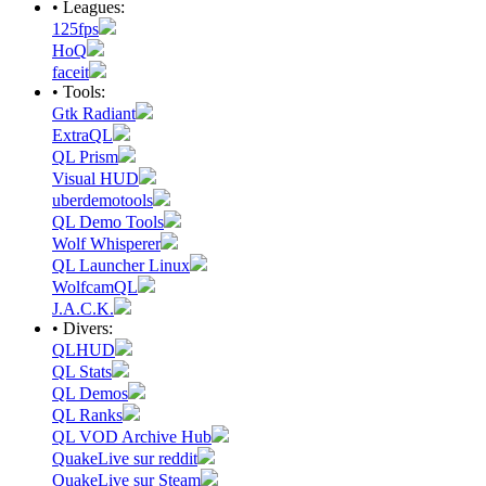
• Leagues:
125fps
HoQ
faceit
• Tools:
Gtk Radiant
ExtraQL
QL Prism
Visual HUD
uberdemotools
QL Demo Tools
Wolf Whisperer
QL Launcher Linux
WolfcamQL
J.A.C.K.
• Divers:
QLHUD
QL Stats
QL Demos
QL Ranks
QL VOD Archive Hub
QuakeLive sur reddit
QuakeLive sur Steam