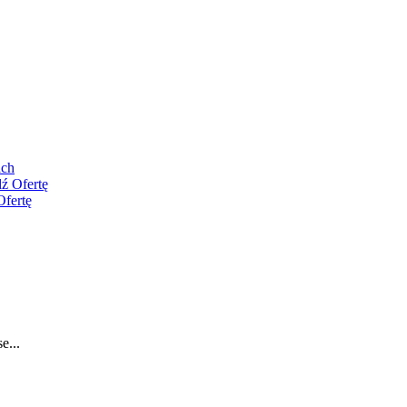
ach
ź Ofertę
Ofertę
e...