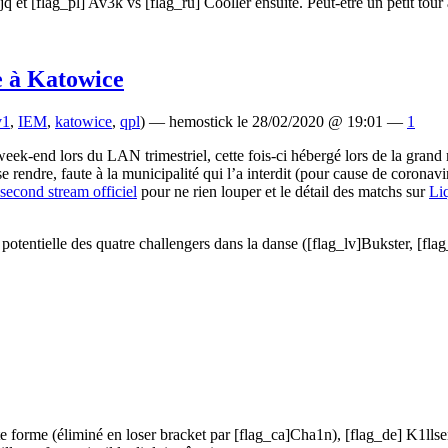
et [flag_pl] Av3k vs [flag_ru] Cooller ensuite. Peut-être un petit tou
e à Katowice
v1
,
IEM
,
katowice
,
qpl
) — hemostick le 28/02/2020 @ 19:01 —
1
eek-end lors du LAN trimestriel, cette fois-ci hébergé lors de la grand
rendre, faute à la municipalité qui l’a interdit (pour cause de coronavi
second stream officiel
pour ne rien louper et le détail des matchs sur
Li
otentielle des quatre challengers dans la danse ([flag_lv]Bukster, [fla
tite forme (éliminé en loser bracket par [flag_ca]Cha1n), [flag_de] K1ll