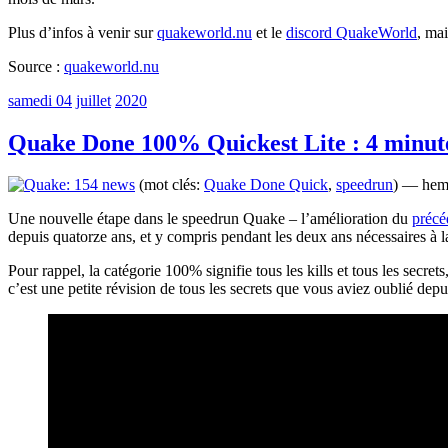
Plus d’infos à venir sur
quakeworld.nu
et le
discord QuakeWorld
, mai
Source :
quakeworld.nu
samedi 04
juillet
2020
Quake Done 100% Quickest Lite : 4 minut
(mot clés:
Quake Done Quick
,
speedrun
) — hem
Une nouvelle étape dans le speedrun Quake – l’amélioration du
précé
depuis quatorze ans, et y compris pendant les deux ans nécessaires à la
Pour rappel, la catégorie 100% signifie tous les kills et tous les sec
c’est une petite révision de tous les secrets que vous aviez oublié depu