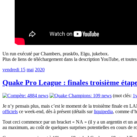
Un run exécuté par Chambers, prask0o, Elgu, jukebox.
Plus de liens de téléchargement dans la description YouTube, et toutes
vendredi 15
mai
2020
Quake Pro League : finales troisième étap
(mot clés:
1
Je n’y pensais plus, mais c’est le moment de la troisième finale en 
officiels
ce week-end, dès à présent (détails sur
liquipedia
, comme d’h
Tout ceci commence par un bracket « NA » (il y a un argentin et un au
au maximum, au coût de quelques surprises potentielles en cours de ro