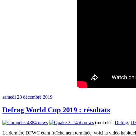
samedi 28
décembre
2019
Defrag World Cup 2019 : résultats
(mot clés:
Defrag
,
D
La dernière DFWC étant fraîchement terminée, voici la vidéo habituelle