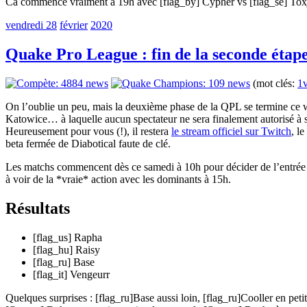
Ca commence vraiment à 19h avec [flag_by] Cypher vs [flag_se] Toxjq 
vendredi 28
février
2020
Quake Pro League : fin de la seconde étap
(mot clés:
1
On l’oublie un peu, mais la deuxième phase de la QPL se termine ce w
Katowice… à laquelle aucun spectateur ne sera finalement autorisé à se 
Heureusement pour vous (!), il restera
le stream officiel sur Twitch
, le
beta fermée de Diabotical faute de clé.
Les matchs commencent dès ce samedi à 10h pour décider de l’entrée p
à voir de la *vraie* action avec les dominants à 15h.
Résultats
[flag_us] Rapha
[flag_hu] Raisy
[flag_ru] Base
[flag_it] Vengeurr
Quelques surprises : [flag_ru]Base aussi loin, [flag_ru]Cooller en pe