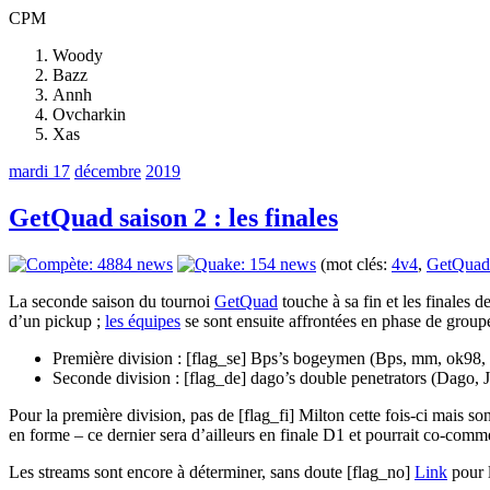
CPM
Woody
Bazz
Annh
Ovcharkin
Xas
mardi 17
décembre
2019
GetQuad saison 2 : les finales
(mot clés:
4v4
,
GetQuad
La seconde saison du tournoi
GetQuad
touche à sa fin et les finales 
d’un pickup ;
les équipes
se sont ensuite affrontées en phase de group
Première division : [flag_se] Bps’s bogeymen (Bps, mm, ok98, 
Seconde division : [flag_de] dago’s double penetrators (Dago,
Pour la première division, pas de [flag_fi] Milton cette fois-ci mais
en forme – ce dernier sera d’ailleurs en finale D1 et pourrait co-comme
Les streams sont encore à déterminer, sans doute [flag_no]
Link
pour l