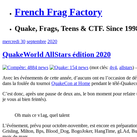
French Frag Factory
Quake, Frags, Teens & CTF. Since 199
mercredi 30
septembre
2020
QuakeWorld AllStars édition 2020
(mot clés:
4v4
,
allstars
) 
Avec les événements de cette année, d’aucuns ont eu l’occasion de dépo
dans la foulée du tournoi
QuakeCon at Home
pendant le télé-Quakec
C’est donc, après une pause de deux ans, le bon moment pour refaire 
je vous ai bien feintés).
Oh mais ce v1ag, quel talent
L’événement, prévu pour octobre-novembre, est encore en préparati
Grisling, Milton, Bps, Blood_Dog, BogoJoker, HangTime, gLAd, Bulat,
mois de mars.