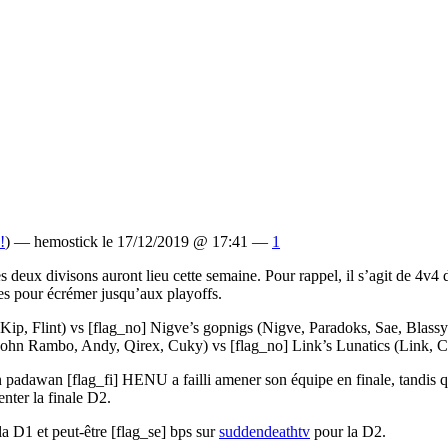
!
) — hemostick le 17/12/2019 @ 17:41 —
1
des deux divisons auront lieu cette semaine. Pour rappel, il s’agit de 4v
es pour écrémer jusqu’aux playoffs.
Kip, Flint) vs [flag_no] Nigve’s gopnigs (Nigve, Paradoks, Sae, Blass
 John Rambo, Andy, Qirex, Cuky) vs [flag_no] Link’s Lunatics (Link, C
 son padawan [flag_fi] HENU a failli amener son équipe en finale, tand
nter la finale D2.
a D1 et peut-être [flag_se] bps sur
suddendeathtv
pour la D2.