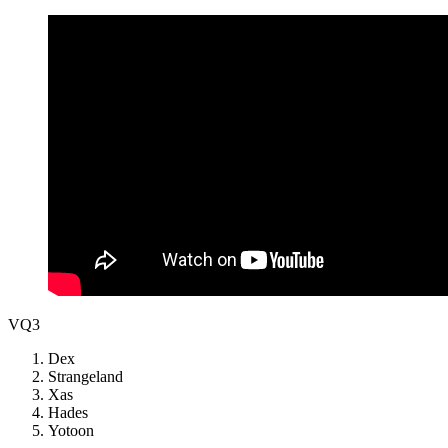
VQ3
Dex
Strangeland
Xas
Hades
Yotoon