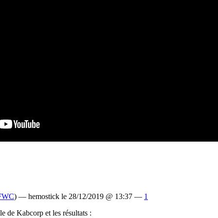
FWC
) — hemostick le 28/12/2019 @ 13:37 —
1
 de Kabcorp et les résultats :