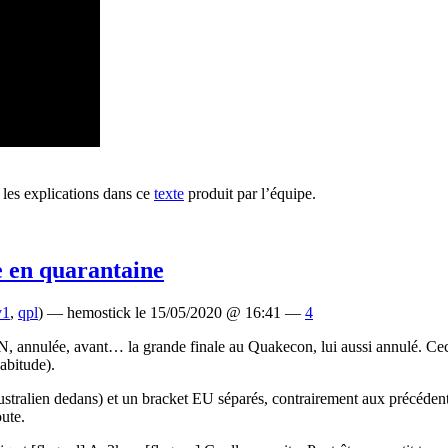
 les explications dans ce
texte
produit par l’équipe.
e en quarantaine
v1
,
qpl
) — hemostick le 15/05/2020 @ 16:41 —
4
LAN, annulée, avant… la grande finale au Quakecon, lui aussi annulé. C
abitude).
stralien dedans) et un bracket EU séparés, contrairement aux précédente
ute.