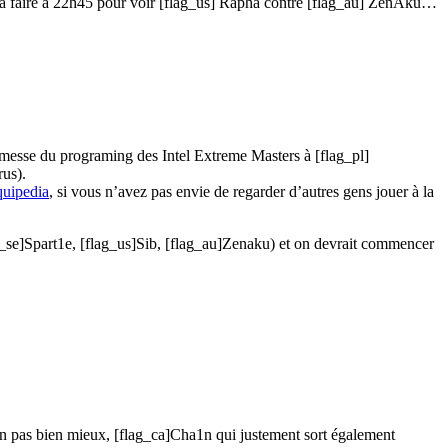
r à faire à 22h45 pour voir [flag_us] Rapha contre [flag_au] ZenAku…
 messe du programing des Intel Extreme Masters à [flag_pl]
rus).
quipedia
, si vous n’avez pas envie de regarder d’autres gens jouer à la
g_se]Spart1e, [flag_us]Sib, [flag_au]Zenaku) et on devrait commencer
sen pas bien mieux, [flag_ca]Cha1n qui justement sort également