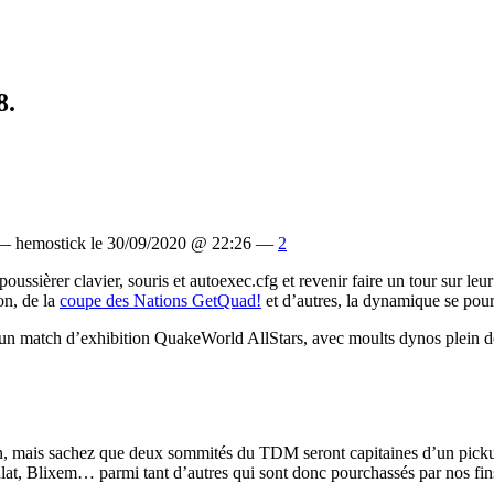
8.
— hemostick le 30/09/2020 @ 22:26 —
2
ussièrer clavier, souris et autoexec.cfg et revenir faire un tour sur le
on, de la
coupe des Nations GetQuad!
et d’autres, la dynamique se pour
un match d’exhibition QuakeWorld AllStars, avec moults dynos plein de 
on, mais sachez que deux sommités du TDM seront capitaines d’un pic
 Blixem… parmi tant d’autres qui sont donc pourchassés par nos fins l