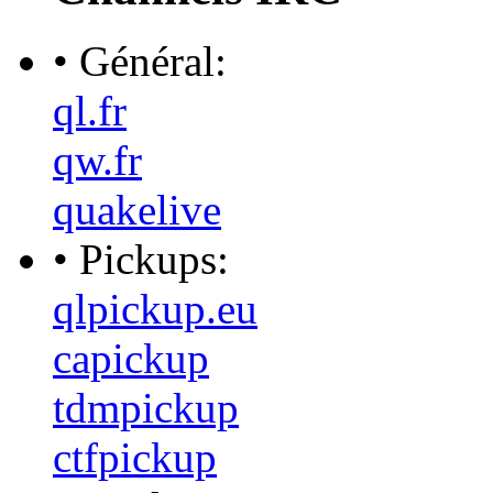
• Général:
ql.fr
qw.fr
quakelive
• Pickups:
qlpickup.eu
capickup
tdmpickup
ctfpickup