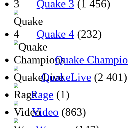
Quake 3
(1 456)
Quake 4
(232)
Quake Champio
QuakeLive
(2 401)
Rage
(1)
Video
(863)