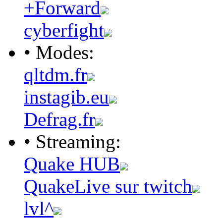
+Forward
cyberfight
• Modes:
qltdm.fr
instagib.eu
Defrag.fr
• Streaming:
Quake HUB
QuakeLive sur twitch
lvl^