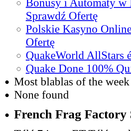
Bonusy i Automaty w 
Sprawdź Ofertę
Polskie Kasyno Online
Ofertę
QuakeWorld AllStars é
Quake Done 100% Quic
Most blablas of the week
None found
French Frag Factor