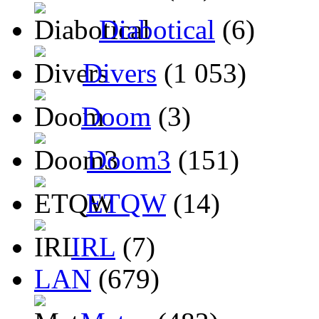
Diabotical
(6)
Divers
(1 053)
Doom
(3)
Doom3
(151)
ETQW
(14)
IRL
(7)
LAN
(679)