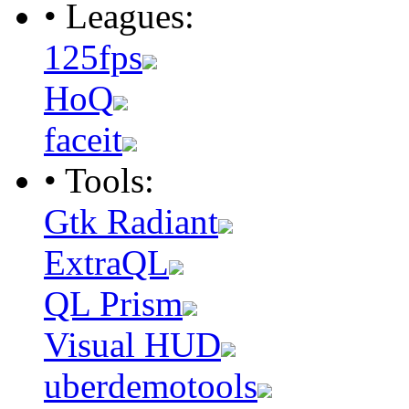
• Leagues:
125fps
HoQ
faceit
• Tools:
Gtk Radiant
ExtraQL
QL Prism
Visual HUD
uberdemotools