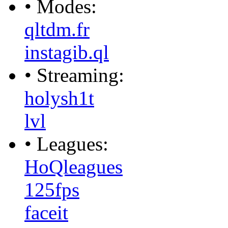
• Modes:
qltdm.fr
instagib.ql
• Streaming:
holysh1t
lvl
• Leagues:
HoQleagues
125fps
faceit