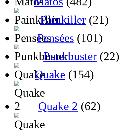
Matos
(482)
Painkiller
(21)
Pensées
(101)
Punkbuster
(22)
Quake
(154)
Quake 2
(62)