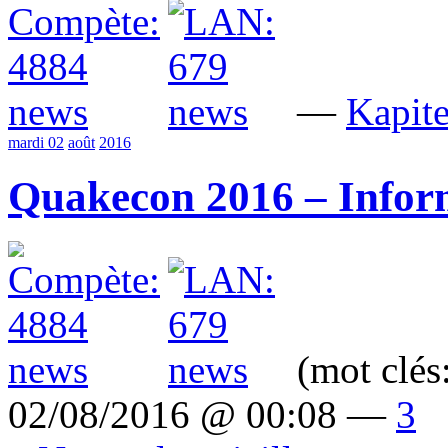
—
Kapite
mardi 02
août
2016
Quakecon 2016 – Infor
(mot clés
02/08/2016 @ 00:08 —
3