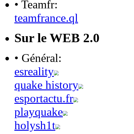
• Teamfr:
teamfrance.ql
Sur le WEB 2.0
• Général:
esreality
quake history
esportactu.fr
playquake
holysh1t