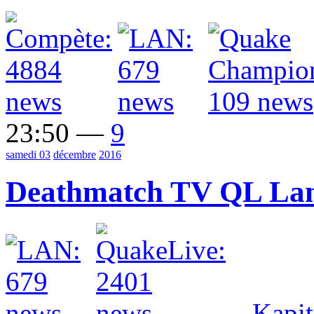
23:50 —
9
samedi 03
décembre
2016
Deathmatch TV QL Lan
—
Kapit