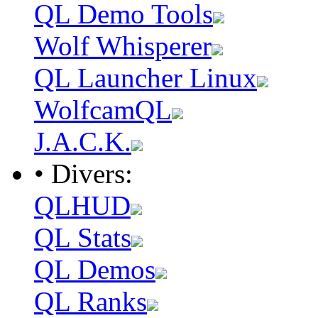
QL Demo Tools
Wolf Whisperer
QL Launcher Linux
WolfcamQL
J.A.C.K.
• Divers:
QLHUD
QL Stats
QL Demos
QL Ranks