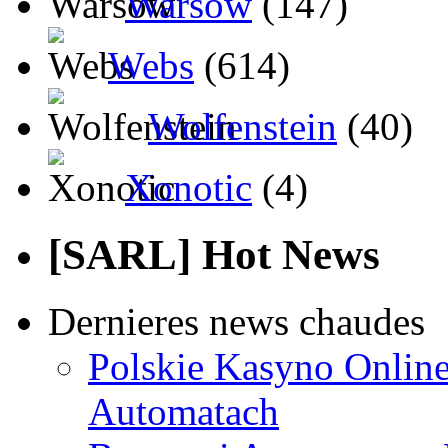
Warsow
(147)
Webs
(614)
Wolfenstein
(40)
Xonotic
(4)
[SARL] Hot News
Dernieres news chaudes
Polskie Kasyno Online
Automatach