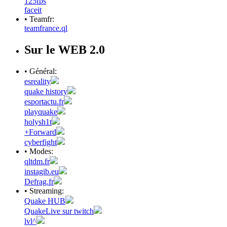
125fps
faceit
• Teamfr:
teamfrance.ql
Sur le WEB 2.0
• Général:
esreality
quake history
esportactu.fr
playquake
holysh1t
+Forward
cyberfight
• Modes:
qltdm.fr
instagib.eu
Defrag.fr
• Streaming:
Quake HUB
QuakeLive sur twitch
lvl^