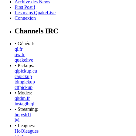
Archive des News
First Post !
Les maps QuakeLive
Connexion
Channels IRC
• Général:
ql.fr
qw.fr
quakelive
• Pickups:
qlpickup.eu
capickup
tdmpickup
ctfpickup
• Modes:
qltdm.fr
instagib.ql
• Streaming:
holysh1t
lvl
• Leagues:
HoQleagues