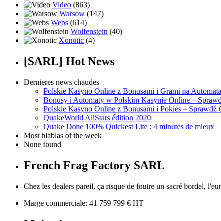
Video
(863)
Warsow
(147)
Webs
(614)
Wolfenstein
(40)
Xonotic
(4)
[SARL] Hot News
Dernieres news chaudes
Polskie Kasyno Online z Bonusami i Grami na Automat
Bonusy i Automaty w Polskim Kasynie Online – Sprawd
Polskie Kasyno Online z Bonusami i Pokies – Sprawdź 
QuakeWorld AllStars édition 2020
Quake Done 100% Quickest Lite : 4 minutes de mieux
Most blablas of the week
None found
French Frag Factory SARL
Chez les dealers pareil, ça risque de foutre un sacré bordel, l'eu
Marge commerciale: 41 759 799 € HT