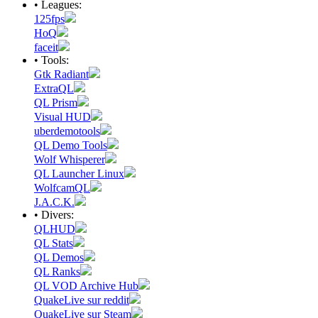
• Leagues:
125fps
HoQ
faceit
• Tools:
Gtk Radiant
ExtraQL
QL Prism
Visual HUD
uberdemotools
QL Demo Tools
Wolf Whisperer
QL Launcher Linux
WolfcamQL
J.A.C.K.
• Divers:
QLHUD
QL Stats
QL Demos
QL Ranks
QL VOD Archive Hub
QuakeLive sur reddit
QuakeLive sur Steam