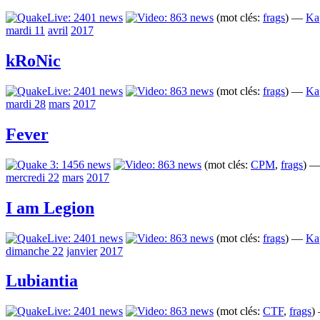
(mot clés:
frags
) —
Ka
mardi 11
avril
2017
kRoNic
(mot clés:
frags
) —
Ka
mardi 28
mars
2017
Fever
(mot clés:
CPM
,
frags
) 
mercredi 22
mars
2017
I am Legion
(mot clés:
frags
) —
Ka
dimanche 22
janvier
2017
Lubiantia
(mot clés:
CTF
,
frags
)