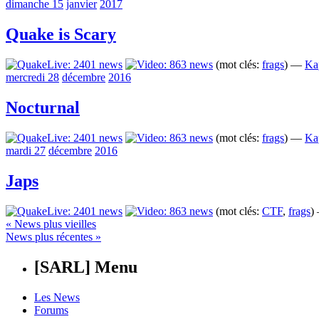
dimanche 15
janvier
2017
Quake is Scary
(mot clés:
frags
) —
Ka
mercredi 28
décembre
2016
Nocturnal
(mot clés:
frags
) —
Ka
mardi 27
décembre
2016
Japs
(mot clés:
CTF
,
frags
)
« News plus vieilles
News plus récentes »
[SARL] Menu
Les News
Forums