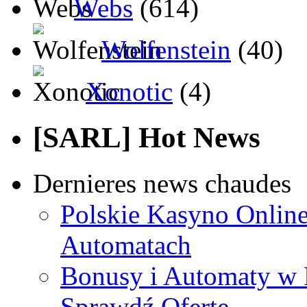
Webs
(614)
Wolfenstein
(40)
Xonotic
(4)
[SARL] Hot News
Dernieres news chaudes
Polskie Kasyno Online
Automatach
Bonusy i Automaty w 
Sprawdź Ofertę