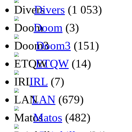
Divers
(1 053)
Doom
(3)
Doom3
(151)
ETQW
(14)
IRL
(7)
LAN
(679)
Matos
(482)