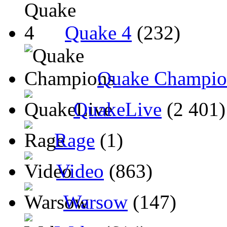
Quake 4
(232)
Quake Champio
QuakeLive
(2 401)
Rage
(1)
Video
(863)
Warsow
(147)