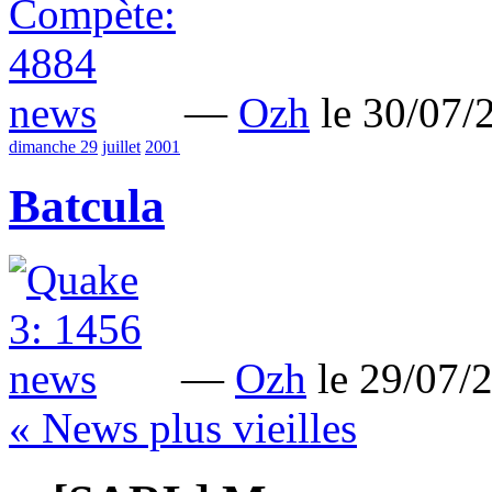
—
Ozh
le 30/07
dimanche 29
juillet
2001
Batcula
—
Ozh
le 29/07
« News plus vieilles