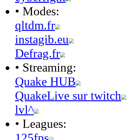
• Modes:
qltdm.fr
instagib.eu
Defrag.fr
• Streaming:
Quake HUB
QuakeLive sur twitch
lvl^
• Leagues:
125fps