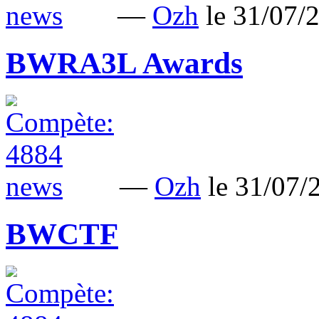
—
Ozh
le 31/07
BWRA3L Awards
—
Ozh
le 31/07
BWCTF