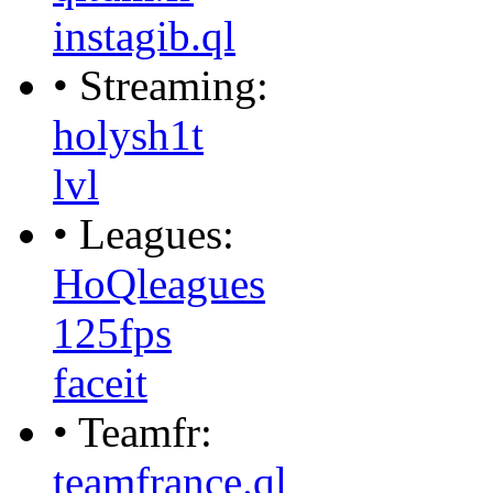
instagib.ql
• Streaming:
holysh1t
lvl
• Leagues:
HoQleagues
125fps
faceit
• Teamfr:
teamfrance.ql