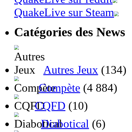
QuakeLive sur Steam
Catégories des News
Autres Jeux
(134)
Compète
(4 884)
CQFD
(10)
Diabotical
(6)