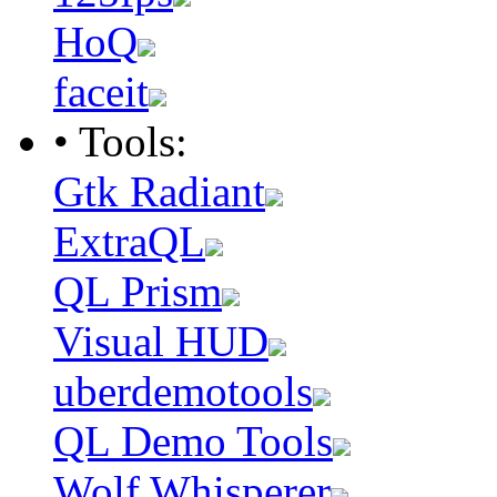
HoQ
faceit
• Tools:
Gtk Radiant
ExtraQL
QL Prism
Visual HUD
uberdemotools
QL Demo Tools
Wolf Whisperer