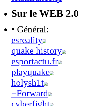
Sur le WEB 2.0
• Général:
esreality
quake history
esportactu.fr
playquake
holysh1t
+Forward
cyberfight