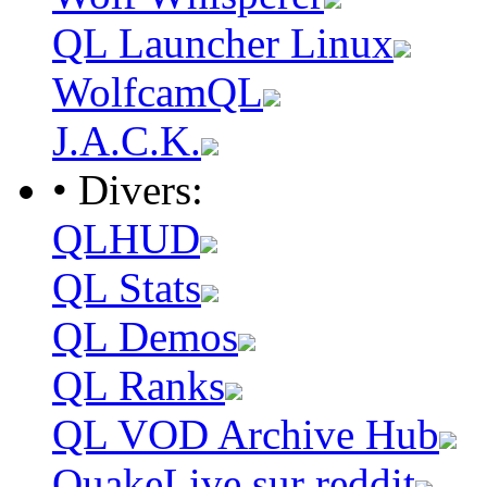
QL Launcher Linux
WolfcamQL
J.A.C.K.
• Divers:
QLHUD
QL Stats
QL Demos
QL Ranks
QL VOD Archive Hub
QuakeLive sur reddit