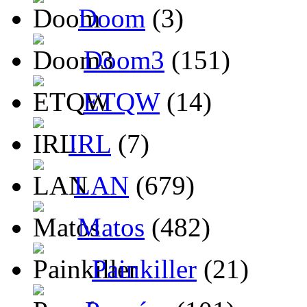
Doom
(3)
Doom3
(151)
ETQW
(14)
IRL
(7)
LAN
(679)
Matos
(482)
Painkiller
(21)