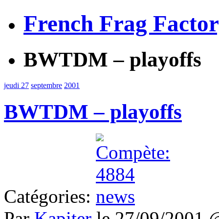
French Frag Facto
BWTDM – playoffs
jeudi 27
septembre
2001
BWTDM – playoffs
Catégories:
Par
Kapiter
le 27/09/2001