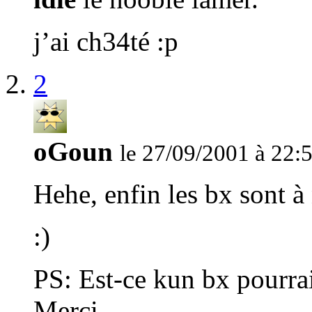
j’ai ch34té :p
2
oGoun
le 27/09/2001 à 22:
Hehe, enfin les bx sont à
:)
PS: Est-ce kun bx pourrait
Merci.