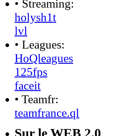
• Streaming:
holysh1t
lvl
• Leagues:
HoQleagues
125fps
faceit
• Teamfr:
teamfrance.ql
Sur le WEB 2.0