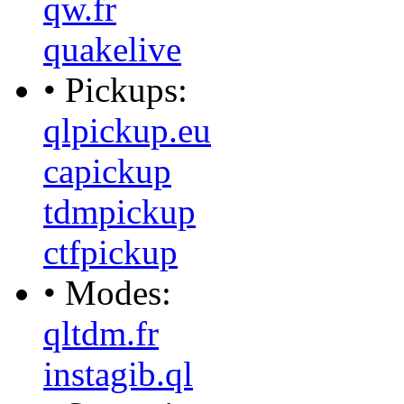
qw.fr
quakelive
• Pickups:
qlpickup.eu
capickup
tdmpickup
ctfpickup
• Modes:
qltdm.fr
instagib.ql