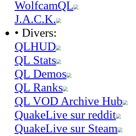
WolfcamQL
J.A.C.K.
• Divers:
QLHUD
QL Stats
QL Demos
QL Ranks
QL VOD Archive Hub
QuakeLive sur reddit
QuakeLive sur Steam