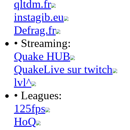
qltdm.fr
instagib.eu
Defrag.fr
• Streaming:
Quake HUB
QuakeLive sur twitch
lvl^
• Leagues:
125fps
HoQ