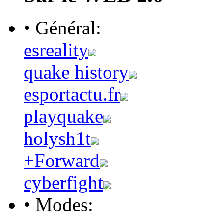
• Général:
esreality
quake history
esportactu.fr
playquake
holysh1t
+Forward
cyberfight
• Modes: