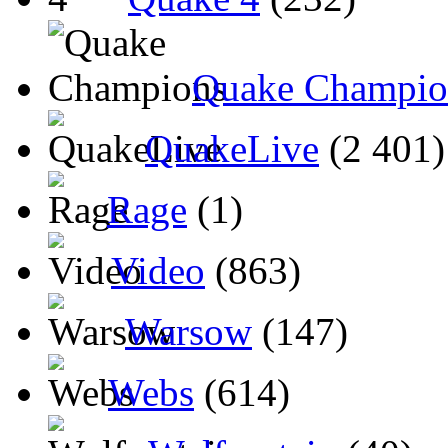
Quake Champio
QuakeLive
(2 401)
Rage
(1)
Video
(863)
Warsow
(147)
Webs
(614)