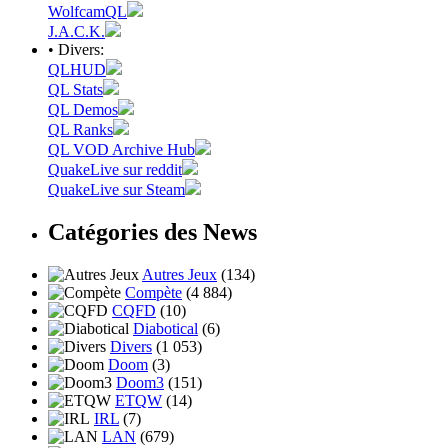
WolfcamQL
J.A.C.K.
• Divers:
QLHUD
QL Stats
QL Demos
QL Ranks
QL VOD Archive Hub
QuakeLive sur reddit
QuakeLive sur Steam
Catégories des News
Autres Jeux
(134)
Compète
(4 884)
CQFD
(10)
Diabotical
(6)
Divers
(1 053)
Doom
(3)
Doom3
(151)
ETQW
(14)
IRL
(7)
LAN
(679)