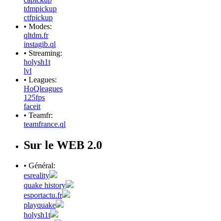
tdmpickup
ctfpickup
• Modes:
qltdm.fr
instagib.ql
• Streaming:
holysh1t
lvl
• Leagues:
HoQleagues
125fps
faceit
• Teamfr:
teamfrance.ql
Sur le WEB 2.0
• Général:
esreality
quake history
esportactu.fr
playquake
holysh1t