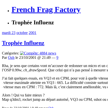
French Frag Factory
Trophée Influenz
mardi 23
octobre
2001
Trophée Influenz
Catégories:
Par
Ozh
le 23/10/2001 @ 21:49 —
9
Rha, je sens que certains vont m’accuser de redonner un micro et un coup
l’OSP 0.99w,
ch_drawSpeed
. Que celui qui n’a pas pensé à mesurer s
J’ai fait quelques essais, en VQ3 et en CPM, pour voir à quelle vitess
vitesse maximale atteinte en VQ3 : 665. La difficulté consiste surtout 
·
vitesse max en CPM : 772. Mais là, c’est clairement améliorable, vu q
·
Alors ! Qui va faire mieux ?
Map q3dm3, rocket jump au départ autorisé, VQ3 ou CPM, sshot ou de
News du 23/10/2001 à 9:49 pm par
Ozh