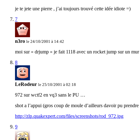
je te jete une pierre , j’ai toujours trouvé cette idée idiote =)
7
n3ro
le 24/10/2001 à 14:42
moi sur « drjump » je fait 1118 avec un rocket jump sur un mur 
8
LeRodeur
le 25/10/2001 à 02:18
972 sur wctf2 en vq3 sans le PU …
shot a l’appui (gros coup de moule d’ailleurs davoir pu prendre 
http://zlp.quakexpert.com/files/screenshots/rod_972.jpg
9