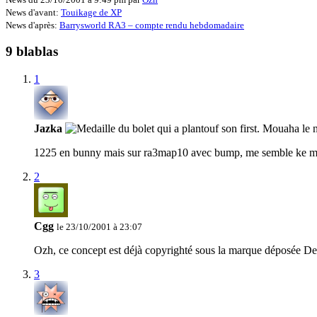
News d'avant:
Touikage de XP
News d'après:
Barrysworld RA3 – compte rendu hebdomadaire
9 blablas
1
Jazka
1225 en bunny mais sur ra3map10 avec bump, me semble ke moun
2
Cgg
le 23/10/2001 à 23:07
Ozh, ce concept est déjà copyrighté sous la marque déposée Def
3