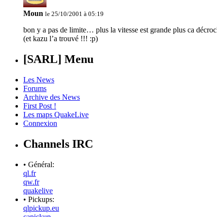
Moun
le 25/10/2001 à 05:19
bon y a pas de limite… plus la vitesse est grande plus ca décro
(et kazu l’a trouvé !!! :p)
[SARL] Menu
Les News
Forums
Archive des News
First Post !
Les maps QuakeLive
Connexion
Channels IRC
• Général:
ql.fr
qw.fr
quakelive
• Pickups:
qlpickup.eu
capickup