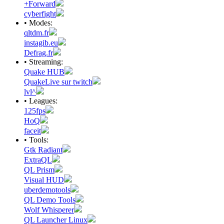
+Forward
cyberfight
• Modes:
qltdm.fr
instagib.eu
Defrag.fr
• Streaming:
Quake HUB
QuakeLive sur twitch
lvl^
• Leagues:
125fps
HoQ
faceit
• Tools:
Gtk Radiant
ExtraQL
QL Prism
Visual HUD
uberdemotools
QL Demo Tools
Wolf Whisperer
QL Launcher Linux