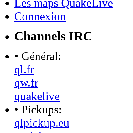
Les maps QuakeLive
Connexion
Channels IRC
• Général:
ql.fr
qw.fr
quakelive
• Pickups:
qlpickup.eu