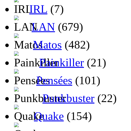
IRL
(7)
LAN
(679)
Matos
(482)
Painkiller
(21)
Pensées
(101)
Punkbuster
(22)
Quake
(154)