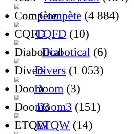
Compète
(4 884)
CQFD
(10)
Diabotical
(6)
Divers
(1 053)
Doom
(3)
Doom3
(151)
ETQW
(14)