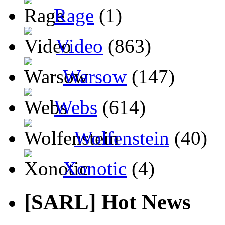
Rage
(1)
Video
(863)
Warsow
(147)
Webs
(614)
Wolfenstein
(40)
Xonotic
(4)
[SARL] Hot News