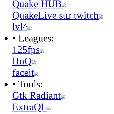
Quake HUB
QuakeLive sur twitch
lvl^
• Leagues:
125fps
HoQ
faceit
• Tools:
Gtk Radiant
ExtraQL