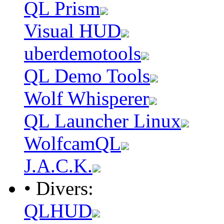
QL Prism
Visual HUD
uberdemotools
QL Demo Tools
Wolf Whisperer
QL Launcher Linux
WolfcamQL
J.A.C.K.
• Divers:
QLHUD