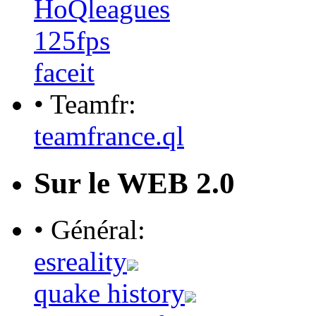
HoQleagues
125fps
faceit
• Teamfr:
teamfrance.ql
Sur le WEB 2.0
• Général:
esreality
quake history