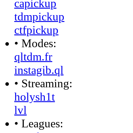
capickup
tdmpickup
ctfpickup
• Modes:
qltdm.fr
instagib.ql
• Streaming:
holysh1t
lvl
• Leagues: