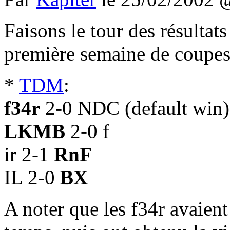
Faisons le tour des résultats
première semaine de coupe
*
TDM
:
f34r
2-0 NDC (default win)
LKMB
2-0 f
ir 2-1
RnF
IL 2-0
BX
A noter que les f34r avaien