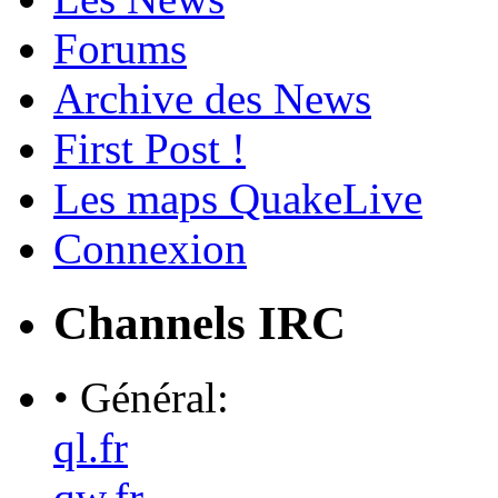
Forums
Archive des News
First Post !
Les maps QuakeLive
Connexion
Channels IRC
• Général:
ql.fr
qw.fr