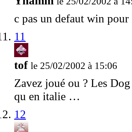
Yhamm
le 25/02/2002 à 14
c pas un defaut win pou
11
tof
le 25/02/2002 à 15:06
Zavez joué ou ? Les Dog 
qu en italie …
12