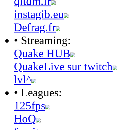
qltdm.fr
instagib.eu
Defrag.fr
• Streaming:
Quake HUB
QuakeLive sur twitch
lvl^
• Leagues:
125fps
HoQ