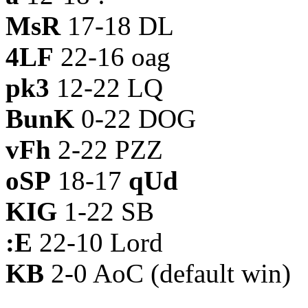
MsR
17-18 DL
4LF
22-16 oag
pk3
12-22 LQ
BunK
0-22 DOG
vFh
2-22 PZZ
oSP
18-17
qUd
KIG
1-22 SB
:E
22-10 Lord
KB
2-0 AoC (default win)