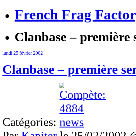
French Frag Facto
Clanbase – première 
lundi 25
février
2002
Clanbase – première se
Catégories:
Par
Kapiter
le 25/02/2002