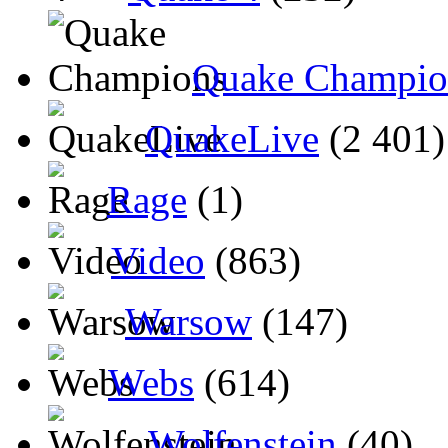
Quake Champio
QuakeLive
(2 401)
Rage
(1)
Video
(863)
Warsow
(147)
Webs
(614)
Wolfenstein
(40)