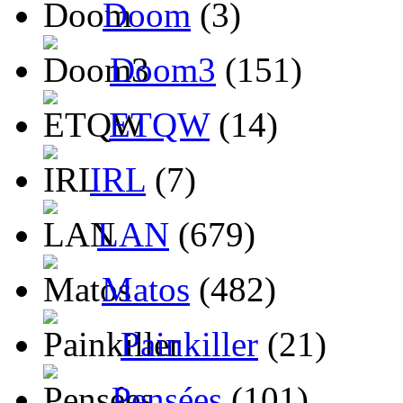
Doom
(3)
Doom3
(151)
ETQW
(14)
IRL
(7)
LAN
(679)
Matos
(482)
Painkiller
(21)
Pensées
(101)