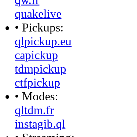
quakelive
• Pickups:
qlpickup.eu
capickup
tdmpickup
ctfpickup
• Modes:
qltdm.fr
instagib.ql