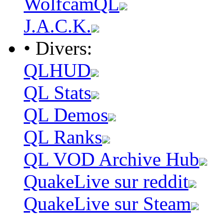
WolfcamQL
J.A.C.K.
• Divers:
QLHUD
QL Stats
QL Demos
QL Ranks
QL VOD Archive Hub
QuakeLive sur reddit
QuakeLive sur Steam