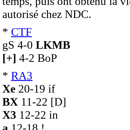
temps, puis ont obtenu la v
autorisé chez NDC.
*
CTF
gS 4-0
LKMB
[+]
4-2 BoP
*
RA3
Xe
20-19 if
BX
11-22 [D]
X3
12-22 in
a
12-18 !