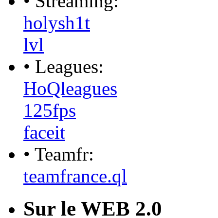
• Streaming:
holysh1t
lvl
• Leagues:
HoQleagues
125fps
faceit
• Teamfr:
teamfrance.ql
Sur le WEB 2.0