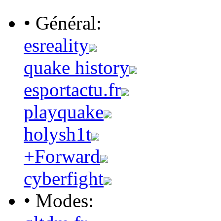
• Général:
esreality
quake history
esportactu.fr
playquake
holysh1t
+Forward
cyberfight
• Modes: