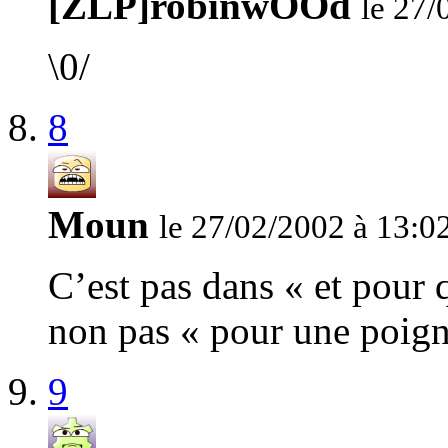
[ZLP]robinwOOd
le 27/
\0/
8
Moun
le 27/02/2002 à 13:0
C’est pas dans « et pour 
non pas « pour une poign
9