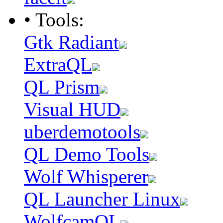
• Tools:
Gtk Radiant
ExtraQL
QL Prism
Visual HUD
uberdemotools
QL Demo Tools
Wolf Whisperer
QL Launcher Linux
WolfcamQL