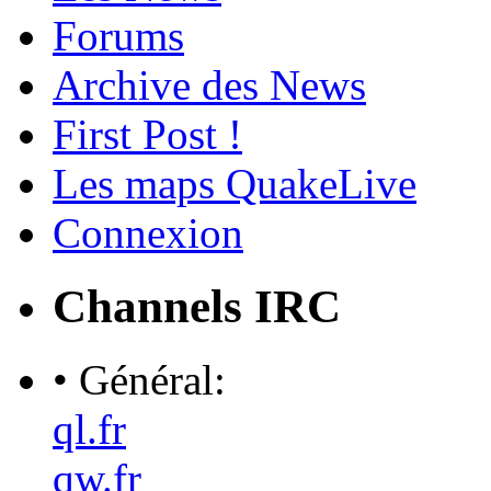
Forums
Archive des News
First Post !
Les maps QuakeLive
Connexion
Channels IRC
• Général:
ql.fr
qw.fr