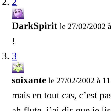
2
DarkSpirit
le 27/02/2002 
!
3
soixante
le 27/02/2002 à 11
mais en tout cas, c’est pa
ah flute, j’ai dis que je 