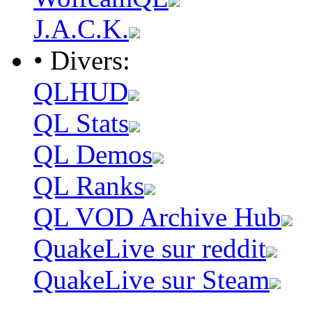
J.A.C.K.
• Divers:
QLHUD
QL Stats
QL Demos
QL Ranks
QL VOD Archive Hub
QuakeLive sur reddit
QuakeLive sur Steam