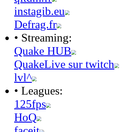
instagib.eu
Defrag.fr
• Streaming:
Quake HUB
QuakeLive sur twitch
lvl^
• Leagues:
125fps
HoQ
faceit