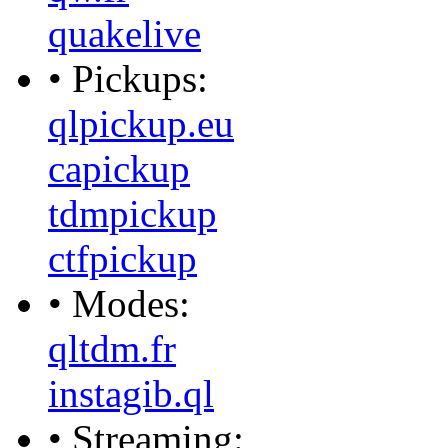
quakelive
• Pickups:
qlpickup.eu
capickup
tdmpickup
ctfpickup
• Modes:
qltdm.fr
instagib.ql
• Streaming: