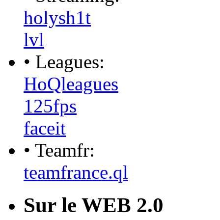
holysh1t
lvl
• Leagues:
HoQleagues
125fps
faceit
• Teamfr:
teamfrance.ql
Sur le WEB 2.0