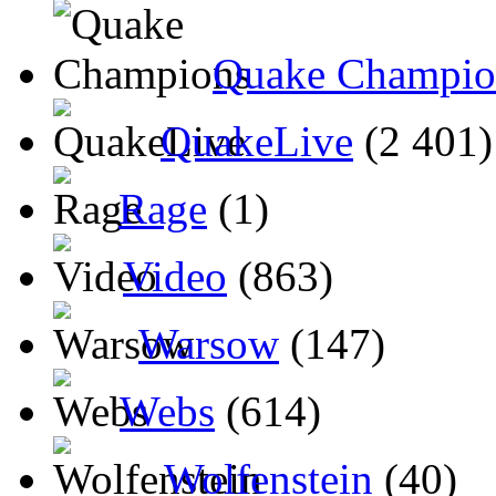
Quake Champio
QuakeLive
(2 401)
Rage
(1)
Video
(863)
Warsow
(147)
Webs
(614)
Wolfenstein
(40)