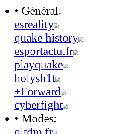
• Général:
esreality
quake history
esportactu.fr
playquake
holysh1t
+Forward
cyberfight
• Modes:
qltdm.fr