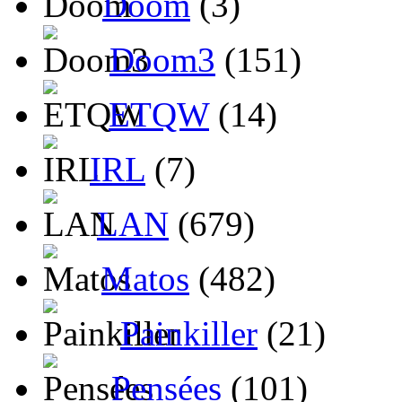
Doom
(3)
Doom3
(151)
ETQW
(14)
IRL
(7)
LAN
(679)
Matos
(482)
Painkiller
(21)
Pensées
(101)