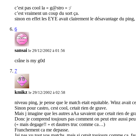
c’est pas cool la « g@stro » :/
c’est vraiment un coup du sort ça.
sinon en effet les EYE avait clairement le désavantage du ping, 
6
sansai
le 29/12/2002 à 01:56
crâne is my g0d
7
kmikz
le 29/12/2002 à 02:58
niveau ping, je pense que le match etait equitable. Winz avait 
Sinon pour castro, cest cool, cetait rien de grave.
Mais j imagine que les autres aAa savaient que cetait rien de 
Donc je comprend toujours pas comment on peut etre aussi peu 
(« mais degage!! » et dautres truc comme ca…)
Franchement ca me depasse.
Jai pas vu tout vos matchs, mais si cetait toujours comme ca, f