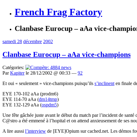
French Frag Factory
Clanbase Eurocup – aAa vice-champio
samedi 28
décembre
2002
Clanbase Eurocup – aAa vice-champions
Catégories:
Par
Kapiter
le 28/12/2002 @ 00:33 —
92
Et oui « seulement » vice-champions puisqu’ils
s’inclinent
en finale de
EYE 170-102 aAa (prodm6)
EYE 114-70 aAa (
dm14tmp
)
EYE 132-129 aAa (
ospdm5
)
Une fête gâchée juste avant le début du match par l’incident de santé
C@stro a été emmené à l’hopital et on attend anxieusement de ses nou
A lire aussi
l’interview
de [EYE]Opium sur cached.net. Les démos fourn