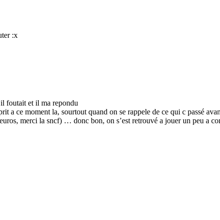
uter :x
l foutait et il ma repondu
’esprit a ce moment la, sourtout quand on se rappele de ce qui c passé av
0 euros, merci la sncf) … donc bon, on s’est retrouvé a jouer un peu a c