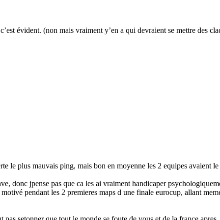
c’est évident. (non mais vraiment y’en a qui devraient se mettre des cla
certe le plus mauvais ping, mais bon en moyenne les 2 equipes avaient le
grave, donc jpense pas que ca les ai vraiment handicaper psychologiquem
motivé pendant les 2 premieres maps d une finale eurocup, allant mem
aut pas setonner que tout le monde se foute de vous et de la france apre