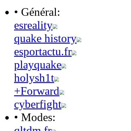
• Général:
esreality
quake history
esportactu.fr
playquake
holysh1t
+Forward
cyberfight
• Modes:
qltdm.fr