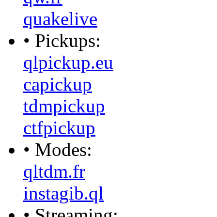
quakelive
• Pickups:
qlpickup.eu
capickup
tdmpickup
ctfpickup
• Modes:
qltdm.fr
instagib.ql
• Streaming: