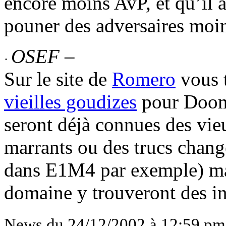
encore moins AvP, et qu’il 
pouner des adversaires moin
OSEF –
·
Sur le site de
Romero
vous t
vieilles goudizes
pour Doom 
seront déjà connues des vie
marrants ou des trucs chan
dans E1M4 par exemple) mai
domaine y trouveront des i
News du 24/12/2002 à 12:59 pm