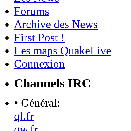
Forums
Archive des News
First Post !
Les maps QuakeLive
Connexion
Channels IRC
• Général:
ql.fr
qw.fr