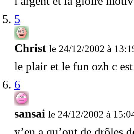
l argent et la gloire mot
5
Christ
le 24/12/2002 à 13:1
le plair et le fun ozh c es
6
sansai
le 24/12/2002 à 15:0
y’en a qu’ont de drôles d