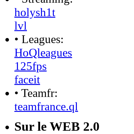
holysh1t
lvl
• Leagues:
HoQleagues
125fps
faceit
• Teamfr:
teamfrance.ql
Sur le WEB 2.0