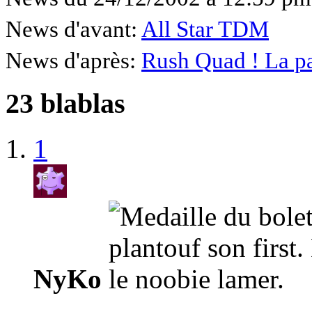
News d'avant:
All Star TDM
News d'après:
Rush Quad ! La pa
23 blablas
1
NyKo