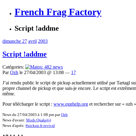
French Frag Factory
Script !addme
dimanche 27
avril
2003
Script !addme
Catégories:
Par
Ozh
le 27/04/2003 @ 13:08 —
17
J’ai rendu public le script de pickup actuellement utilisé par Tartagl s
propre channel de pickup et que sais-je encore. Le script est extrèm
même.
Pour télécharger le script :
www.egghelp.org
et rechercher sur « ozh 
News du 27/04/2003 à 1:08 pm par
Ozh
News d'avant:
Mods Quake(s)
News d'après:
#pickup.fr revival