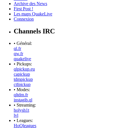
Archive des News
First Post !
Les maps QuakeLive
Connexion
Channels IRC
• Général:
ql.fr
qw.fr
quakelive
• Pickups:
qlpickup.eu
capickup
tdmpickup
ctfpickup
• Modes:
qltdm.fr
instagib.ql
• Streaming:
holysh1t
lvl
• Leagues:
HoQleagues