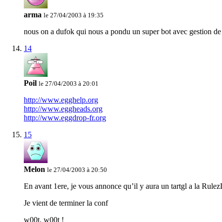
arma
le 27/04/2003 à 19:35
nous on a dufok qui nous a pondu un super bot avec gestion de tr
14
Poil
le 27/04/2003 à 20:01
http://www.egghelp.org
http://www.eggheads.org
http://www.eggdrop-fr.org
15
Melon
le 27/04/2003 à 20:50
En avant 1ere, je vous annonce qu’il y aura un tartgl a la Rule
Je vient de terminer la conf
w00t, w00t !