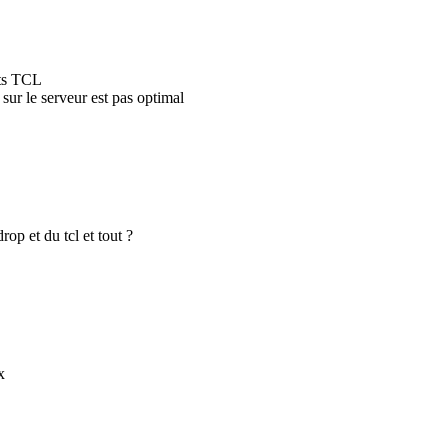
pts TCL
sur le serveur est pas optimal
op et du tcl et tout ?
x