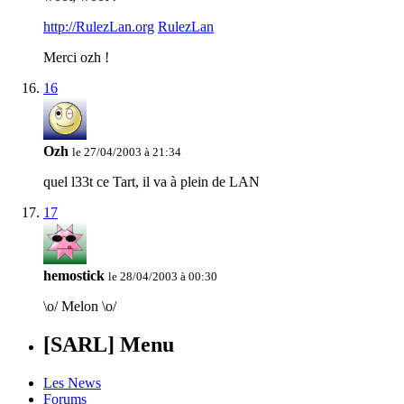
http://RulezLan.org
RulezLan
Merci ozh !
16
Ozh
le 27/04/2003 à 21:34
quel l33t ce Tart, il va à plein de LAN
17
hemostick
le 28/04/2003 à 00:30
\o/ Melon \o/
[SARL] Menu
Les News
Forums