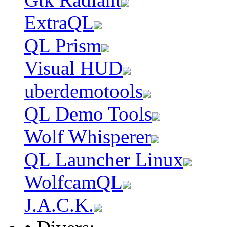
ExtraQL
QL Prism
Visual HUD
uberdemotools
QL Demo Tools
Wolf Whisperer
QL Launcher Linux
WolfcamQL
J.A.C.K.