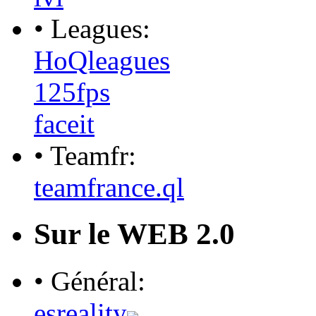
• Leagues:
HoQleagues
125fps
faceit
• Teamfr:
teamfrance.ql
Sur le WEB 2.0
• Général:
esreality