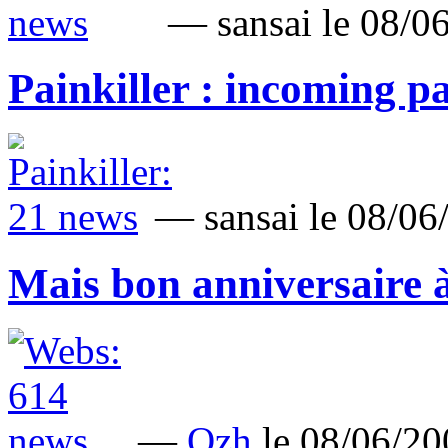
— sansai le 08/
Painkiller : incoming pa
— sansai le 08/0
Mais bon anniversaire à
—
Ozh
le 08/06/2