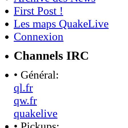
First Post !
Les maps QuakeLive
Connexion
Channels IRC
• Général:
ql.fr
qw.fr
quakelive
• Pickups: