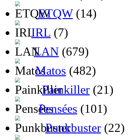
ETQW
(14)
IRL
(7)
LAN
(679)
Matos
(482)
Painkiller
(21)
Pensées
(101)
Punkbuster
(22)