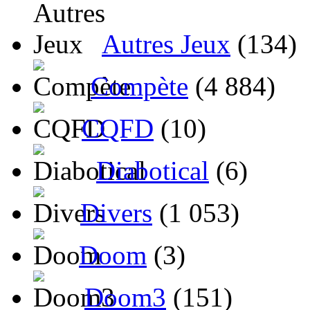
Autres Jeux
(134)
Compète
(4 884)
CQFD
(10)
Diabotical
(6)
Divers
(1 053)
Doom
(3)
Doom3
(151)