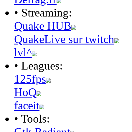
• Streaming:
Quake HUB
QuakeLive sur twitch
lvl^
• Leagues:
125fps
HoQ
faceit
• Tools:
Gtk Radiant