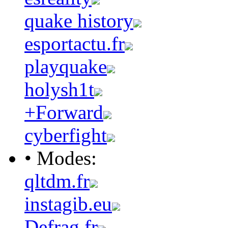
quake history
esportactu.fr
playquake
holysh1t
+Forward
cyberfight
• Modes:
qltdm.fr
instagib.eu
Defrag.fr