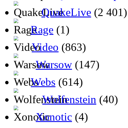
QuakeLive
(2 401)
Rage
(1)
Video
(863)
Warsow
(147)
Webs
(614)
Wolfenstein
(40)
Xonotic
(4)