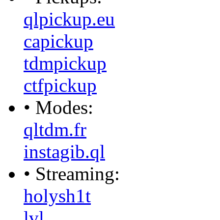
qlpickup.eu
capickup
tdmpickup
ctfpickup
• Modes:
qltdm.fr
instagib.ql
• Streaming:
holysh1t
lvl