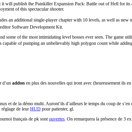
 will publish the Painkiller Expansion Pack: Battle out of Hell for i
joyment of this spectacular shooter.
cludes an additional single-player chapter with 10 levels, as well as new
 editor Software Development Kit.
s and some of the most intimidating level bosses ever seen. The game ut
s capable of pumping an unbelievably high polygon count while adding i
ur d’un
addon
en plus des nouvelles qui iront avec (heureusement ils en o
nux et de la démo multi. Auront’ils d’ailleurs le temps du coup de s’en
e réglage de leur
HUD
pour patienter, gl.
tournoi français de pk sont
ouvertes
. On remarquera la présence de 3 ex