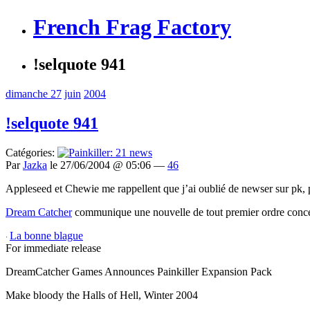
French Frag Factory
!selquote 941
dimanche 27
juin
2004
!selquote 941
Catégories:
Par
Jazka
le 27/06/2004 @ 05:06 —
46
Appleseed et Chewie me rappellent que j’ai oublié de newser sur pk, pr
Dream Catcher
communique une nouvelle de tout premier ordre concern
La bonne blague
·
For immediate release
DreamCatcher Games Announces Painkiller Expansion Pack
Make bloody the Halls of Hell, Winter 2004