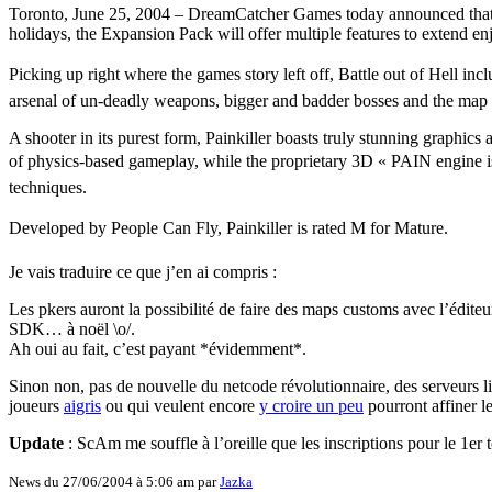
Toronto, June 25, 2004 – DreamCatcher Games today announced that it
holidays, the Expansion Pack will offer multiple features to extend en
Picking up right where the games story left off, Battle out of Hell in
arsenal of un-deadly weapons, bigger and badder bosses and the map
A shooter in its purest form, Painkiller boasts truly stunning graphic
of physics-based gameplay, while the proprietary 3D « PAIN engine i
techniques.
Developed by People Can Fly, Painkiller is rated M for Mature.
Je vais traduire ce que j’en ai compris :
Les pkers auront la possibilité de faire des maps customs avec l’édite
SDK… à noël \o/.
Ah oui au fait, c’est payant *évidemment*.
Sinon non, pas de nouvelle du netcode révolutionnaire, des serveurs li
joueurs
aigris
ou qui veulent encore
y croire un peu
pourront affiner l
Update
: ScAm me souffle à l’oreille que les inscriptions pour le 1er 
News du 27/06/2004 à 5:06 am par
Jazka