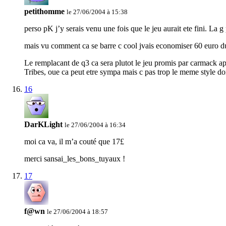
petithomme
le 27/06/2004 à 15:38
perso pK j’y serais venu une fois que le jeu aurait ete fini. La 
mais vu comment ca se barre c cool jvais economiser 60 euro du
Le remplacant de q3 ca sera plutot le jeu promis par carmack a
Tribes, oue ca peut etre sympa mais c pas trop le meme style do
16
DarKLight
le 27/06/2004 à 16:34
moi ca va, il m’a couté que 17£
merci sansai_les_bons_tuyaux !
17
f@wn
le 27/06/2004 à 18:57