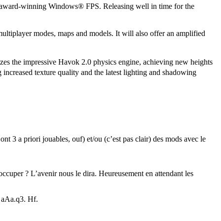
ts award-winning Windows® FPS. Releasing well in time for the
 multiplayer modes, maps and models. It will also offer an amplified
ilizes the impressive Havok 2.0 physics engine, achieving new heights
ncreased texture quality and the latest lighting and shadowing
nt 3 a priori jouables, ouf) et/ou (c’est pas clair) des mods avec le
 occuper ? L’avenir nous le dira. Heureusement en attendant les
 aAa.q3. Hf.