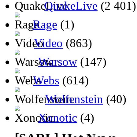
QuakeLive
(2 401)
Rage
(1)
Video
(863)
Warsow
(147)
Webs
(614)
Wolfenstein
(40)
Xonotic
(4)