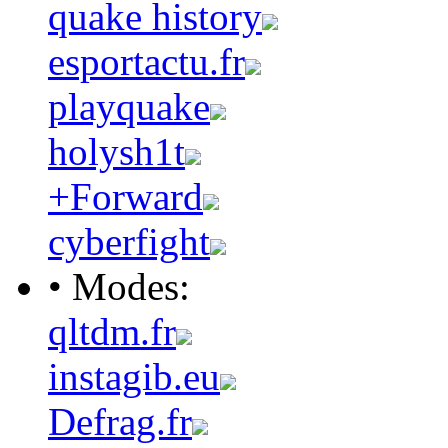
quake history
esportactu.fr
playquake
holysh1t
+Forward
cyberfight
• Modes:
qltdm.fr
instagib.eu
Defrag.fr