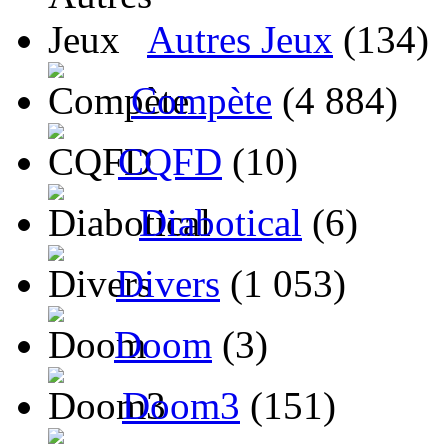
Autres Jeux
(134)
Compète
(4 884)
CQFD
(10)
Diabotical
(6)
Divers
(1 053)
Doom
(3)
Doom3
(151)