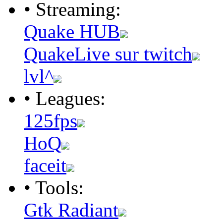
• Streaming:
Quake HUB
QuakeLive sur twitch
lvl^
• Leagues:
125fps
HoQ
faceit
• Tools:
Gtk Radiant