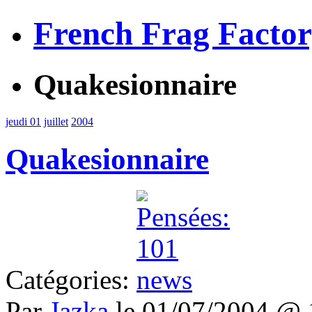
French Frag Facto
Quakesionnaire
jeudi 01
juillet
2004
Quakesionnaire
Catégories:
Par
Jazka
le 01/07/2004 @