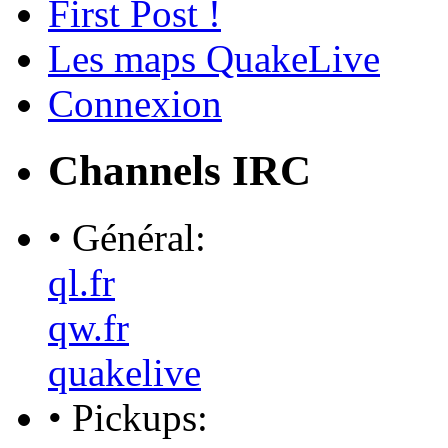
First Post !
Les maps QuakeLive
Connexion
Channels IRC
• Général:
ql.fr
qw.fr
quakelive
• Pickups: