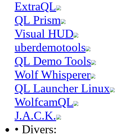
ExtraQL
QL Prism
Visual HUD
uberdemotools
QL Demo Tools
Wolf Whisperer
QL Launcher Linux
WolfcamQL
J.A.C.K.
• Divers: