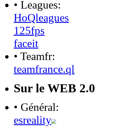
• Leagues:
HoQleagues
125fps
faceit
• Teamfr:
teamfrance.ql
Sur le WEB 2.0
• Général:
esreality