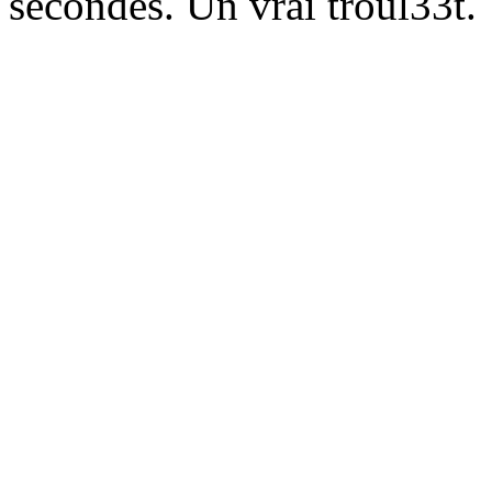
secondes. Un vrai troul33t.