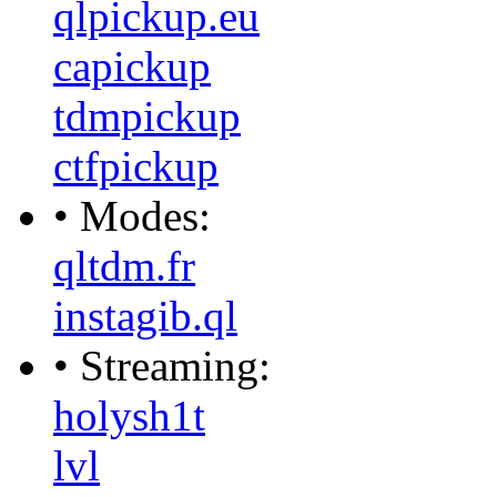
qlpickup.eu
capickup
tdmpickup
ctfpickup
• Modes:
qltdm.fr
instagib.ql
• Streaming:
holysh1t
lvl