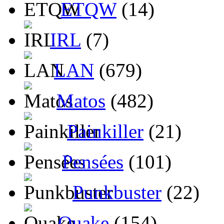
ETQW
(14)
IRL
(7)
LAN
(679)
Matos
(482)
Painkiller
(21)
Pensées
(101)
Punkbuster
(22)
Quake
(154)