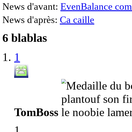
News d'avant:
EvenBalance co
News d'après:
Ca caille
6 blablas
1
TomBoss
1