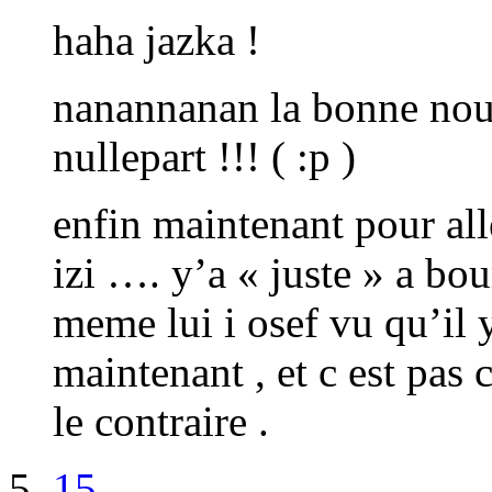
haha jazka !
nanannanan la bonne nouv
nullepart !!! ( :p )
enfin maintenant pour all
izi …. y’a « juste » a bou
meme lui i osef vu qu’il y
maintenant , et c est pa
le contraire .
15