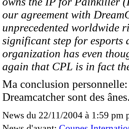
owns the IP for Painkiller (
our agreement with DreamC
unprecedented worldwide rig
significant step for esport
organization has even thou
again that CPL is in fact th
Ma conclusion personnelle:
Dreamcatcher sont des ânes
News du 22/11/2004 à 1:59 pm 
News d'avant:
Coupes Internation