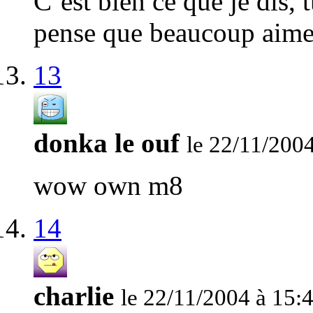
C’est bien ce que je dis,
pense que beaucoup aimer
13
donka le ouf
le 22/11/200
wow own m8
14
charlie
le 22/11/2004 à 15: