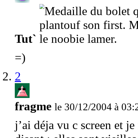
Tut`
=)
2
fragme
le 30/12/2004 à 03:
j’ai déja vu c screen et 