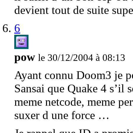
devient tout de suite sup
6
pow
le 30/12/2004 à 08:13
Ayant connu Doom3 je pe
Sansai que Quake 4 s’il 
meme netcode, meme per 
suxer d une force …