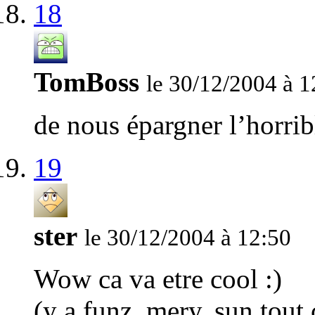
18
TomBoss
le 30/12/2004 à 1
de nous épargner l’horribl
19
ster
le 30/12/2004 à 12:50
Wow ca va etre cool :)
(y a funz, mery, sun tout 