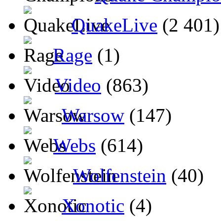
QuakeLive
(2 401)
Rage
(1)
Video
(863)
Warsow
(147)
Webs
(614)
Wolfenstein
(40)
Xonotic
(4)