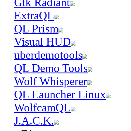
Gtk Radiant
ExtraQL
QL Prism
Visual HUD
uberdemotools
QL Demo Tools
Wolf Whisperer
QL Launcher Linux
WolfcamQL
J.A.C.K.