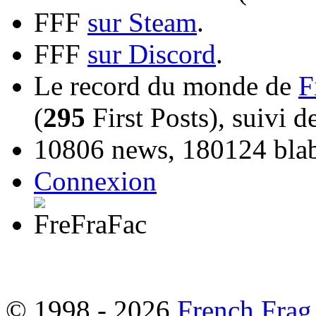
FFF
sur Steam
.
FFF
sur Discord
.
Le record du monde de
F
(
295
First Posts), suivi 
10806 news, 180124 blabl
Connexion
© 1998 - 2026
French Frag