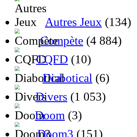
Autres Jeux
(134)
Compète
(4 884)
CQFD
(10)
Diabotical
(6)
Divers
(1 053)
Doom
(3)
Doom3
(151)