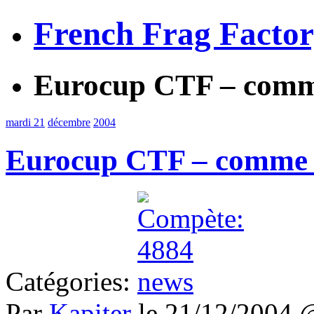
French Frag Facto
Eurocup CTF – comm
mardi 21
décembre
2004
Eurocup CTF – comme 
Catégories:
Par
Kapiter
le 21/12/2004