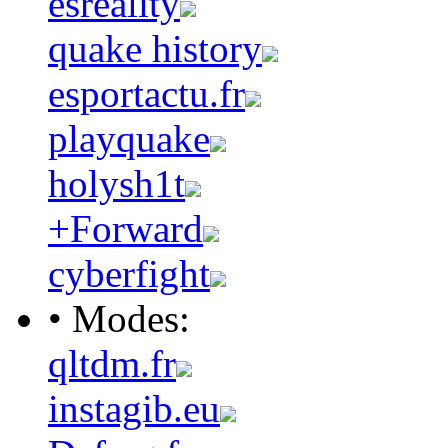
esreality
quake history
esportactu.fr
playquake
holysh1t
+Forward
cyberfight
• Modes:
qltdm.fr
instagib.eu