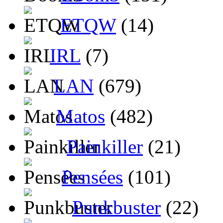
ETQW
(14)
IRL
(7)
LAN
(679)
Matos
(482)
Painkiller
(21)
Pensées
(101)
Punkbuster
(22)