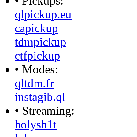
• Pickups:
qlpickup.eu
capickup
tdmpickup
ctfpickup
• Modes:
qltdm.fr
instagib.ql
• Streaming:
holysh1t