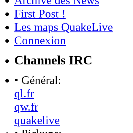
Archive des News
First Post !
Les maps QuakeLive
Connexion
Channels IRC
• Général:
ql.fr
qw.fr
quakelive