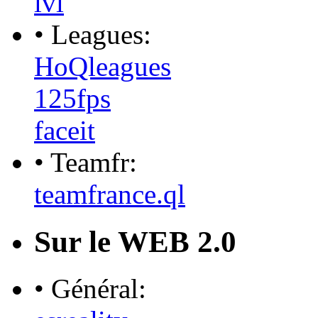
lvl
• Leagues:
HoQleagues
125fps
faceit
• Teamfr:
teamfrance.ql
Sur le WEB 2.0
• Général: