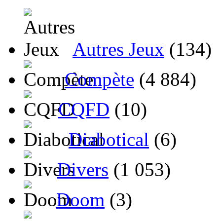
Autres Jeux
(134)
Compète
(4 884)
CQFD
(10)
Diabotical
(6)
Divers
(1 053)
Doom
(3)