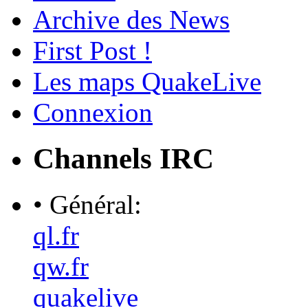
Archive des News
First Post !
Les maps QuakeLive
Connexion
Channels IRC
• Général:
ql.fr
qw.fr
quakelive