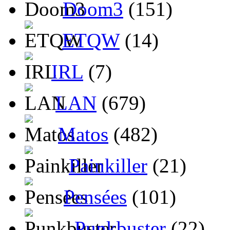
Doom3
(151)
ETQW
(14)
IRL
(7)
LAN
(679)
Matos
(482)
Painkiller
(21)
Pensées
(101)
Punkbuster
(22)