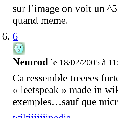
sur l’image on voit un ^5
quand meme.
6
Nemrod
le 18/02/2005 à 11
Ca ressemble treeees fort
« leetspeak » made in wi
exemples…sauf que micros
wikiiiiiiipedia