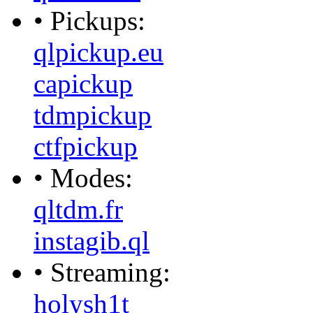
• Pickups:
qlpickup.eu
capickup
tdmpickup
ctfpickup
• Modes:
qltdm.fr
instagib.ql
• Streaming:
holysh1t