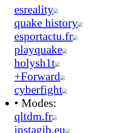
esreality
quake history
esportactu.fr
playquake
holysh1t
+Forward
cyberfight
• Modes:
qltdm.fr
instagib.eu