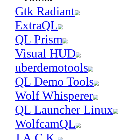
Gtk Radiant
ExtraQL
QL Prism
Visual HUD
uberdemotools
QL Demo Tools
Wolf Whisperer
QL Launcher Linux
WolfcamQL
J.A.C.K.