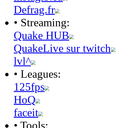
Defrag.fr
• Streaming:
Quake HUB
QuakeLive sur twitch
lvl^
• Leagues:
125fps
HoQ
faceit
• Tools: