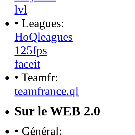
lvl
• Leagues:
HoQleagues
125fps
faceit
• Teamfr:
teamfrance.ql
Sur le WEB 2.0
• Général: