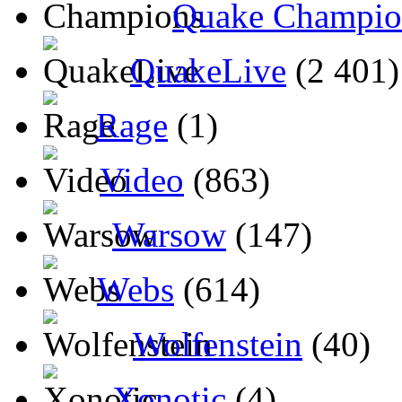
Quake Champio
QuakeLive
(2 401)
Rage
(1)
Video
(863)
Warsow
(147)
Webs
(614)
Wolfenstein
(40)
Xonotic
(4)