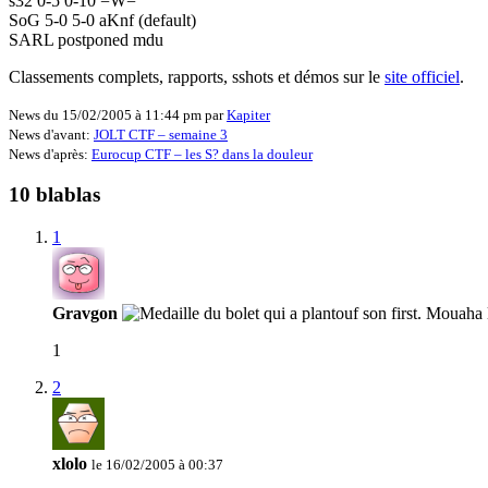
s32 0-5 0-10 =W=
SoG 5-0 5-0 aKnf (default)
SARL postponed mdu
Classements complets, rapports, sshots et démos sur le
site officiel
.
News du 15/02/2005 à 11:44 pm par
Kapiter
News d'avant:
JOLT CTF – semaine 3
News d'après:
Eurocup CTF – les S? dans la douleur
10 blablas
1
Gravgon
1
2
xlolo
le 16/02/2005 à 00:37