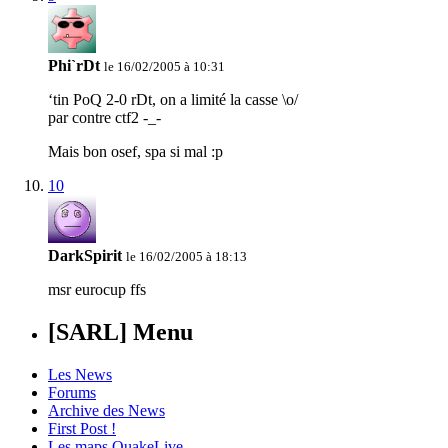
Phi`rDt
le 16/02/2005 à 10:31
‘tin PoQ 2-0 rDt, on a limité la casse \o/
par contre ctf2 -_-
Mais bon osef, spa si mal :p
10
DarkSpirit
le 16/02/2005 à 18:13
msr eurocup ffs
[SARL] Menu
Les News
Forums
Archive des News
First Post !
Les maps QuakeLive