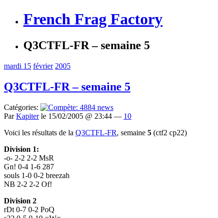
French Frag Factory
Q3CTFL-FR – semaine 5
mardi 15
février
2005
Q3CTFL-FR – semaine 5
Catégories:
Par
Kapiter
le 15/02/2005 @ 23:44 —
10
Voici les résultats de la
Q3CTFL-FR
, semaine
5
(ctf2 cp22)
Division 1:
-o- 2-2 2-2 MsR
Gn! 0-4 1-6 287
souls 1-0 0-2 breezah
NB 2-2 2-2 Of!
Division 2
rDt 0-7 0-2 PoQ