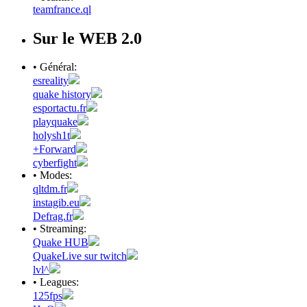
teamfrance.ql
Sur le WEB 2.0
• Général:
esreality
quake history
esportactu.fr
playquake
holysh1t
+Forward
cyberfight
• Modes:
qltdm.fr
instagib.eu
Defrag.fr
• Streaming:
Quake HUB
QuakeLive sur twitch
lvl^
• Leagues:
125fps