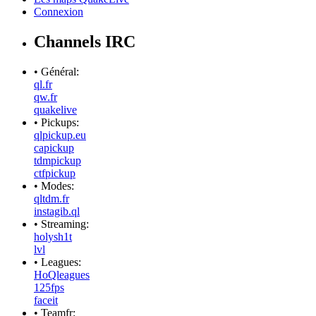
Connexion
Channels IRC
• Général:
ql.fr
qw.fr
quakelive
• Pickups:
qlpickup.eu
capickup
tdmpickup
ctfpickup
• Modes:
qltdm.fr
instagib.ql
• Streaming:
holysh1t
lvl
• Leagues:
HoQleagues
125fps
faceit
• Teamfr: