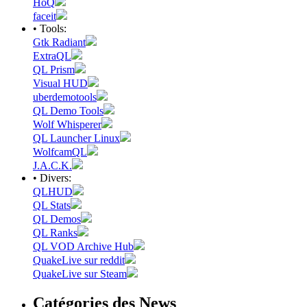
HoQ
faceit
• Tools:
Gtk Radiant
ExtraQL
QL Prism
Visual HUD
uberdemotools
QL Demo Tools
Wolf Whisperer
QL Launcher Linux
WolfcamQL
J.A.C.K.
• Divers:
QLHUD
QL Stats
QL Demos
QL Ranks
QL VOD Archive Hub
QuakeLive sur reddit
QuakeLive sur Steam
Catégories des News