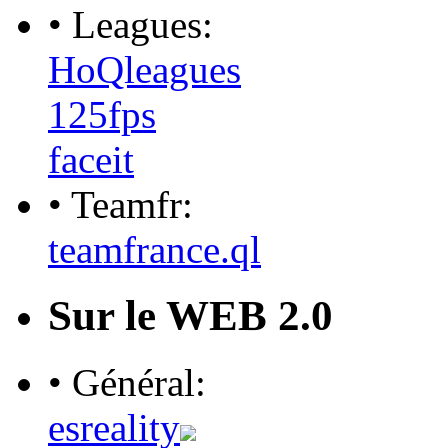
• Leagues:
HoQleagues
125fps
faceit
• Teamfr:
teamfrance.ql
Sur le WEB 2.0
• Général:
esreality