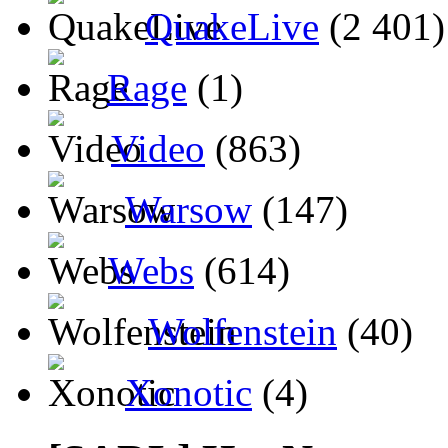
QuakeLive
(2 401)
Rage
(1)
Video
(863)
Warsow
(147)
Webs
(614)
Wolfenstein
(40)
Xonotic
(4)