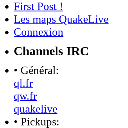
First Post !
Les maps QuakeLive
Connexion
Channels IRC
• Général:
ql.fr
qw.fr
quakelive
• Pickups: