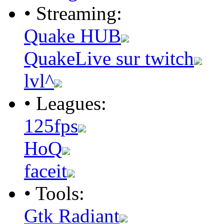
• Streaming:
Quake HUB
QuakeLive sur twitch
lvl^
• Leagues:
125fps
HoQ
faceit
• Tools:
Gtk Radiant