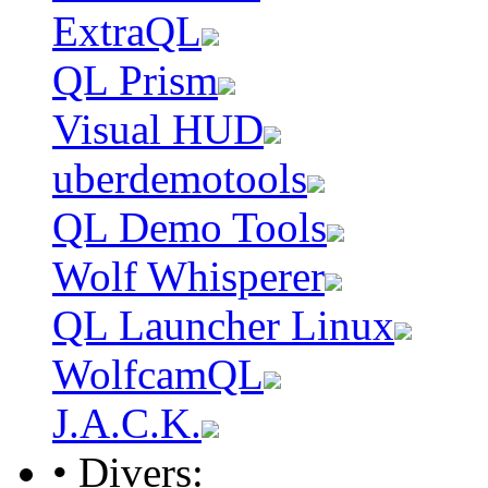
ExtraQL
QL Prism
Visual HUD
uberdemotools
QL Demo Tools
Wolf Whisperer
QL Launcher Linux
WolfcamQL
J.A.C.K.
• Divers: