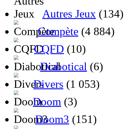
Autres Jeux
(134)
Compète
(4 884)
CQFD
(10)
Diabotical
(6)
Divers
(1 053)
Doom
(3)
Doom3
(151)