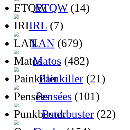
ETQW
(14)
IRL
(7)
LAN
(679)
Matos
(482)
Painkiller
(21)
Pensées
(101)
Punkbuster
(22)