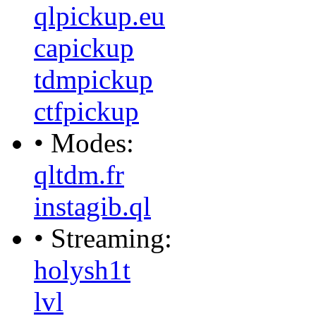
qlpickup.eu
capickup
tdmpickup
ctfpickup
• Modes:
qltdm.fr
instagib.ql
• Streaming:
holysh1t
lvl