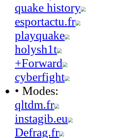
quake history
esportactu.fr
playquake
holysh1t
+Forward
cyberfight
• Modes:
qltdm.fr
instagib.eu
Defrag.fr