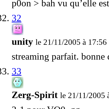
p0on > bah vu qu’elle es
32
unity
le 21/11/2005 à 17:56
streaming parfait. bonne 
33
Zerg-Spirit
le 21/11/2005 