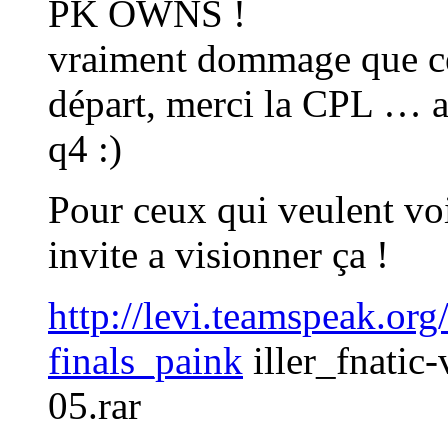
PK OWNS !
vraiment dommage que ce
départ, merci la CPL … ap
q4 :)
Pour ceux qui veulent voi
invite a visionner ça !
http://levi.teamspeak.or
finals_paink
iller_fnatic
05.rar