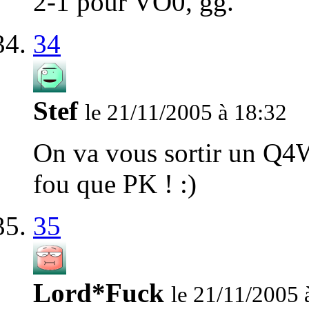
2-1 pour VO0, gg.
34
Stef
le 21/11/2005 à 18:32
On va vous sortir un Q4W
fou que PK ! :)
35
Lord*Fuck
le 21/11/2005 