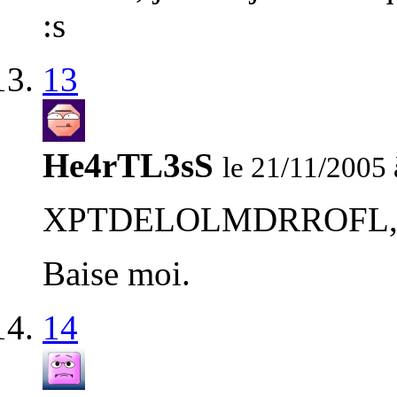
:s
13
He4rTL3sS
le 21/11/2005 
XPTDELOLMDRROFL, O
Baise moi.
14