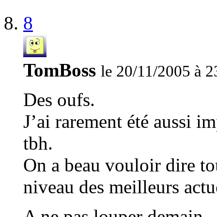
8
TomBoss
le 20/11/2005 à 2
Des oufs.
J’ai rarement été aussi i
tbh.
On a beau vouloir dire tou
niveau des meilleurs actu
A ne pas louper demain.