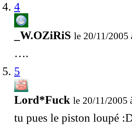
4
_W.OZiRiS
le 20/11/2005 
….
5
Lord*Fuck
le 20/11/2005 
tu pues le piston loupé :