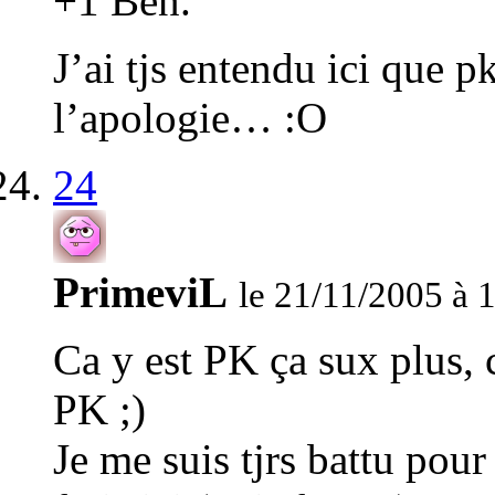
+1 Ben.
J’ai tjs entendu ici que p
l’apologie… :O
24
PrimeviL
le 21/11/2005 à 
Ca y est PK ça sux plus, c
PK ;)
Je me suis tjrs battu pour 