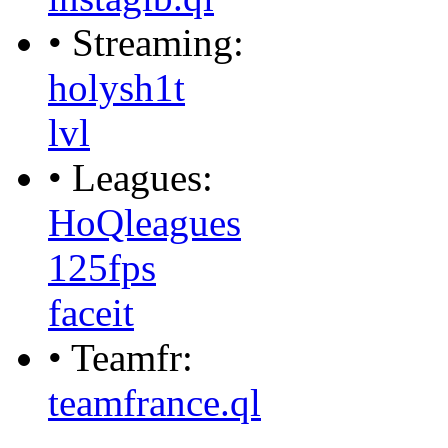
• Streaming:
holysh1t
lvl
• Leagues:
HoQleagues
125fps
faceit
• Teamfr:
teamfrance.ql