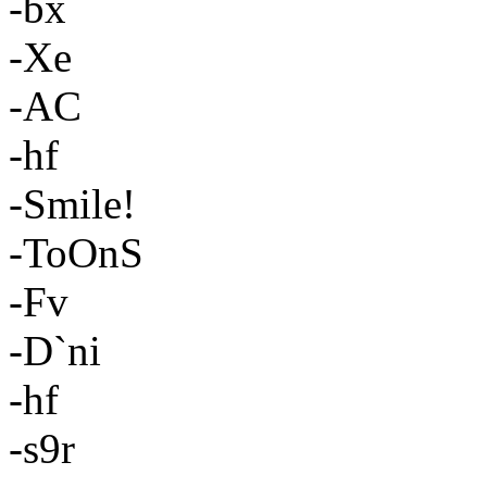
-bx
-Xe
-AC
-hf
-Smile!
-ToOnS
-Fv
-D`ni
-hf
-s9r