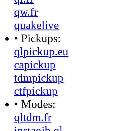
qw.fr
quakelive
• Pickups:
qlpickup.eu
capickup
tdmpickup
ctfpickup
• Modes:
qltdm.fr
instagib.ql