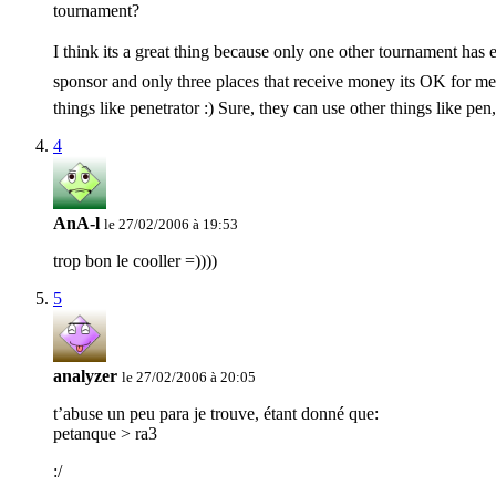
tournament?
I think its a great thing because only one other tournament has
sponsor and only three places that receive money its OK for me
things like penetrator :) Sure, they can use other things like pen,
4
AnA-l
le 27/02/2006 à 19:53
trop bon le cooller =))))
5
analyzer
le 27/02/2006 à 20:05
t’abuse un peu para je trouve, étant donné que:
petanque > ra3
:/