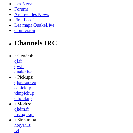
Les News
Forums
Archive des News
First Post !
Les maps QuakeLive
Connexion
Channels IRC
• Général:
ql.fr
qw.fr
quakelive
• Pickups:
qlpickup.eu
capickup
tdmpickup
ctfpickup
• Modes:
qltdm.fr
instagib.ql
• Streaming:
holysh1t
lvl