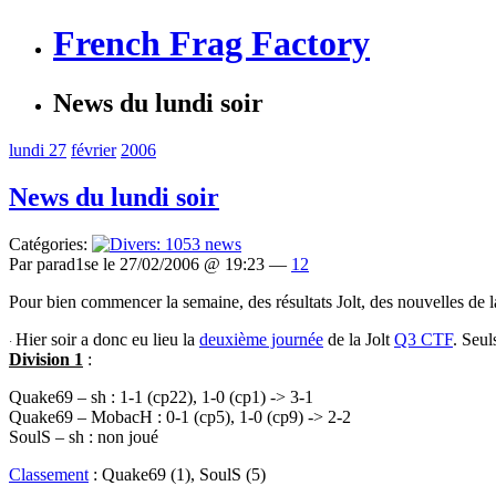
French Frag Factory
News du lundi soir
lundi 27
février
2006
News du lundi soir
Catégories:
Par parad1se le 27/02/2006 @ 19:23 —
12
Pour bien commencer la semaine, des résultats Jolt, des nouvelles d
Hier soir a donc eu lieu la
deuxième journée
de la Jolt
Q3 CTF
. Seul
·
Division 1
:
Quake69 – sh : 1-1 (cp22), 1-0 (cp1) -> 3-1
Quake69 – MobacH : 0-1 (cp5), 1-0 (cp9) -> 2-2
SoulS – sh : non joué
Classement
: Quake69 (1), SoulS (5)