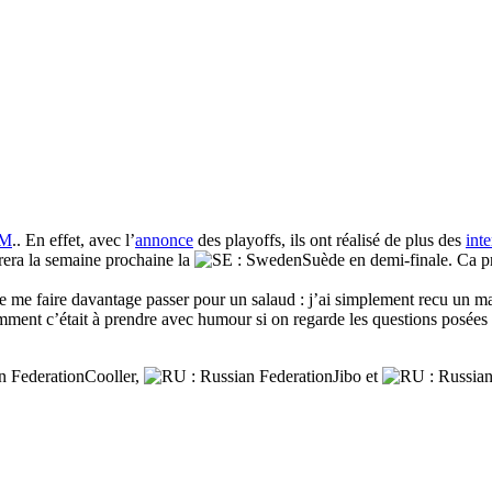
DM
.. En effet, avec l’
annonce
des playoffs, ils ont réalisé de plus des
int
rera la semaine prochaine la
Suède en demi-finale. Ca p
 me faire davantage passer pour un salaud : j’ai simplement recu un mai
mment c’était à prendre avec humour si on regarde les questions posées 
Cooller,
Jibo et