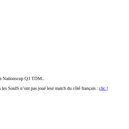
e la Nationscup Q3 TDM..
s les SoulS n’ont pas joué leur match du côté français :
clic !