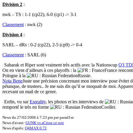
Division 2
:
nwk – TS : 1-1 (cp22), 6-0 (cp1) -> 3-1
Classement
: nwk (2)
Division 4
:
SARL – dRs : 0-2 (cp22), 2-5 (cp9) -> 0-4
Classement
: SARL (6)
Saharak et Riper sont vraiment très actifs avec la Nationscup
Q3 T
·
On en vient d’ailleurs à ces playoffs : la
France rencont
Pologne à la
Russie.
Nota Bene
Juste une précision concernant mon interview pour éviter de
pétanque, de trustees.. Je me suis dis qu’il se moquait de moi. Appare
recevant un mail de ce genre.
Enfin, vu sur
Esreality
, les photos et les interviews de
·
remporté le très en forme
Cooller.
News du 27/02/2006 à 7:23 pm par parad1se
News d'avant:
GUNK vs aCtion ce soir
News d'après:
Q4MAX 0.72