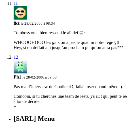
11
fkz
le 28/02/2006 à 08:34
Tomboss on a bien ressenti le all def @:
WHOOOHOOO les gars on a pas le quad ni notre rege §!!
Hey, si on deffait a 5 jusqu’au prochain pu qu’on aura pas??? !
12
Ph1
le 28/02/2006 à 09:58
Pas mal l’interview de Cooller :D, fallait oser quand même :).
Coincoin, si tu cherches une team de leets, ya rDt qui peut te rec
à toi de décider.
+
[SARL] Menu