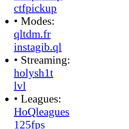
ctfpickup
• Modes:
qltdm.fr
instagib.ql
• Streaming:
holysh1t
lvl
• Leagues:
HoQleagues
125fps