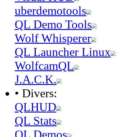
uberdemotools
QL Demo Tools
Wolf Whisperer
QL Launcher Linux
WolfcamQL
J.A.C.K.
• Divers:
QLHUD
QL Stats
QL Demos