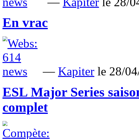
—
Kapiter
le 28/
En vrac
—
Kapiter
le 28/0
ESL Major Series saiso
complet