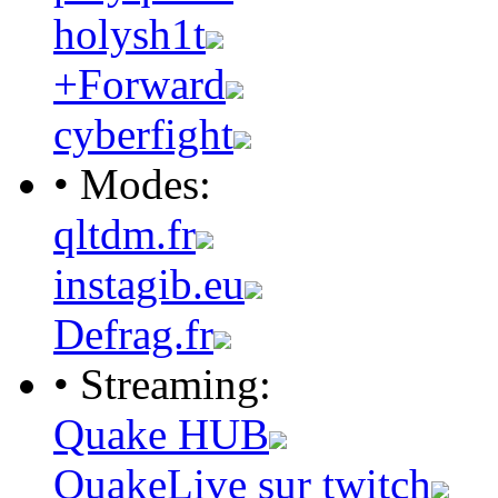
holysh1t
+Forward
cyberfight
• Modes:
qltdm.fr
instagib.eu
Defrag.fr
• Streaming:
Quake HUB
QuakeLive sur twitch