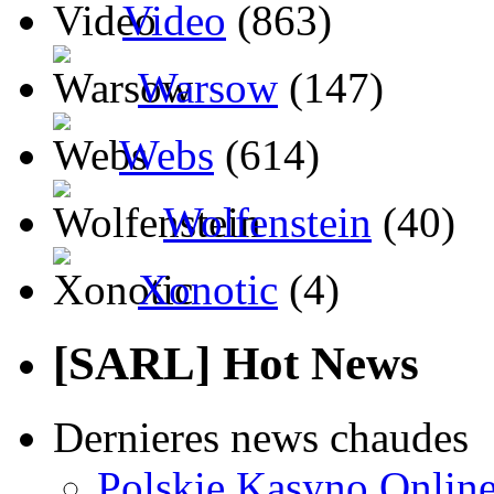
Video
(863)
Warsow
(147)
Webs
(614)
Wolfenstein
(40)
Xonotic
(4)
[SARL] Hot News
Dernieres news chaudes
Polskie Kasyno Online