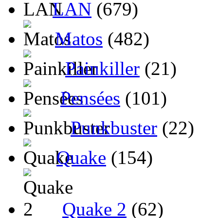
LAN
(679)
Matos
(482)
Painkiller
(21)
Pensées
(101)
Punkbuster
(22)
Quake
(154)
Quake 2
(62)