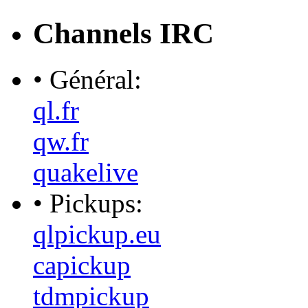
Channels IRC
• Général:
ql.fr
qw.fr
quakelive
• Pickups:
qlpickup.eu
capickup
tdmpickup