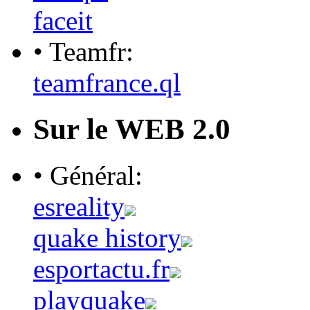
faceit
• Teamfr:
teamfrance.ql
Sur le WEB 2.0
• Général:
esreality
quake history
esportactu.fr
playquake