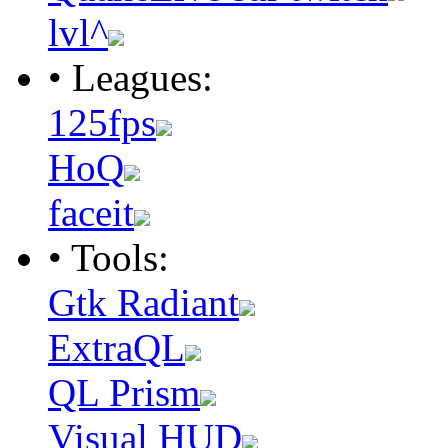
lvl^
• Leagues:
125fps
HoQ
faceit
• Tools:
Gtk Radiant
ExtraQL
QL Prism
Visual HUD