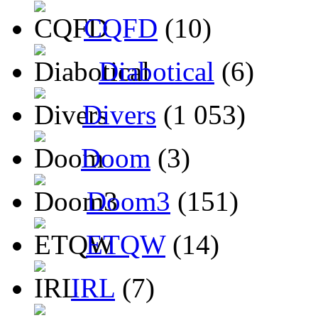
CQFD
(10)
Diabotical
(6)
Divers
(1 053)
Doom
(3)
Doom3
(151)
ETQW
(14)
IRL
(7)