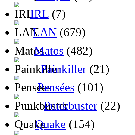
IRL
(7)
LAN
(679)
Matos
(482)
Painkiller
(21)
Pensées
(101)
Punkbuster
(22)
Quake
(154)