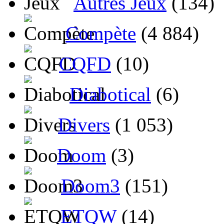
Autres Jeux
(134)
Compète
(4 884)
CQFD
(10)
Diabotical
(6)
Divers
(1 053)
Doom
(3)
Doom3
(151)
ETQW
(14)