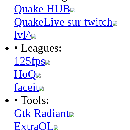
Quake HUB
QuakeLive sur twitch
lvl^
• Leagues:
125fps
HoQ
faceit
• Tools:
Gtk Radiant
ExtraQL