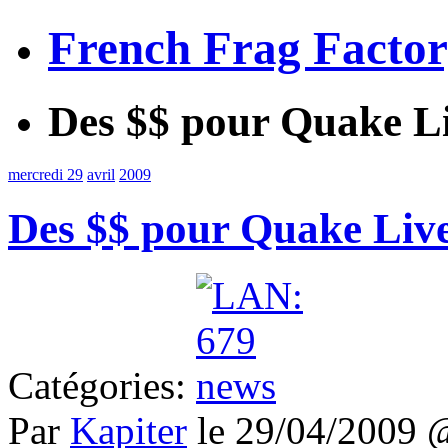
French Frag Facto
Des $$ pour Quake L
mercredi 29
avril
2009
Des $$ pour Quake Liv
Catégories:
Par
Kapiter
le 29/04/2009