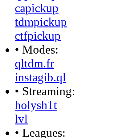
capickup
tdmpickup
ctfpickup
• Modes:
qltdm.fr
instagib.ql
• Streaming:
holysh1t
lvl
• Leagues: