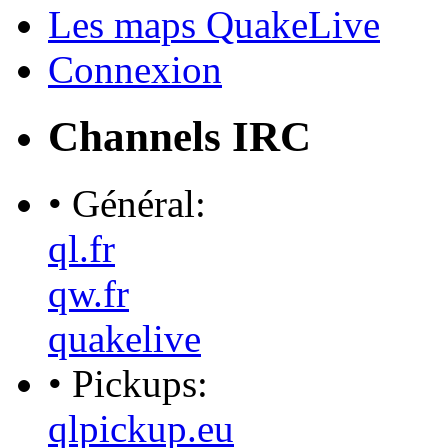
Les maps QuakeLive
Connexion
Channels IRC
• Général:
ql.fr
qw.fr
quakelive
• Pickups:
qlpickup.eu