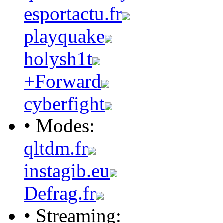
esportactu.fr
playquake
holysh1t
+Forward
cyberfight
• Modes:
qltdm.fr
instagib.eu
Defrag.fr
• Streaming: