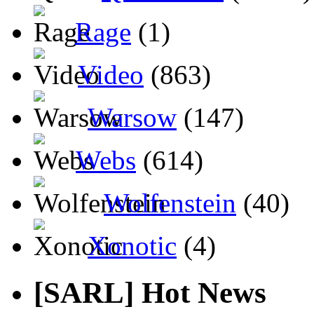
Rage
(1)
Video
(863)
Warsow
(147)
Webs
(614)
Wolfenstein
(40)
Xonotic
(4)
[SARL] Hot News