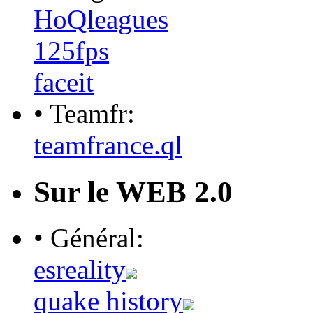
HoQleagues
125fps
faceit
• Teamfr:
teamfrance.ql
Sur le WEB 2.0
• Général:
esreality
quake history