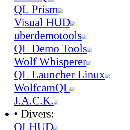
QL Prism
Visual HUD
uberdemotools
QL Demo Tools
Wolf Whisperer
QL Launcher Linux
WolfcamQL
J.A.C.K.
• Divers:
QLHUD