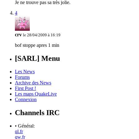
Je ne trouve pas sa très jolie.
4
crv
le 28/04/2009 à 16:19
bof stoppe apres 1 min
[SARL] Menu
Les News
Forums
Archive des News
First Post !
Les maps QuakeLive
Connexion
Channels IRC
• Général:
ql.fr
qw.fr