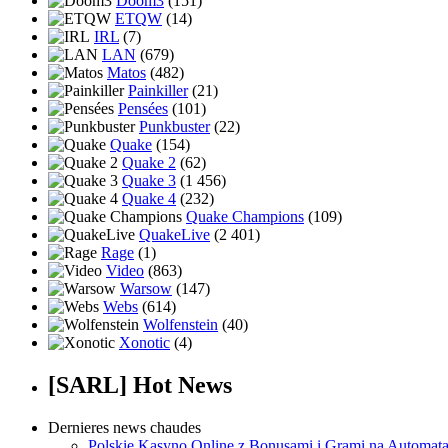
Doom3
(151)
ETQW
(14)
IRL
(7)
LAN
(679)
Matos
(482)
Painkiller
(21)
Pensées
(101)
Punkbuster
(22)
Quake
(154)
Quake 2
(62)
Quake 3
(1 456)
Quake 4
(232)
Quake Champions
(109)
QuakeLive
(2 401)
Rage
(1)
Video
(863)
Warsow
(147)
Webs
(614)
Wolfenstein
(40)
Xonotic
(4)
[SARL] Hot News
Dernieres news chaudes
Polskie Kasyno Online z Bonusami i Grami na Automat