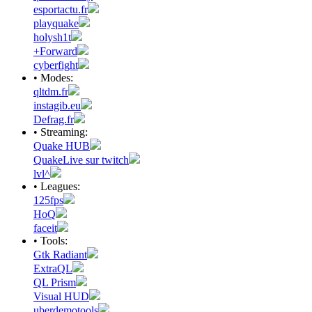
esportactu.fr
playquake
holysh1t
+Forward
cyberfight
• Modes:
qltdm.fr
instagib.eu
Defrag.fr
• Streaming:
Quake HUB
QuakeLive sur twitch
lvl^
• Leagues:
125fps
HoQ
faceit
• Tools:
Gtk Radiant
ExtraQL
QL Prism
Visual HUD
uberdemotools