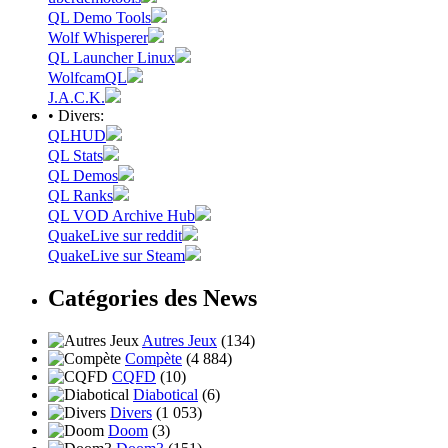
QL Demo Tools
Wolf Whisperer
QL Launcher Linux
WolfcamQL
J.A.C.K.
• Divers:
QLHUD
QL Stats
QL Demos
QL Ranks
QL VOD Archive Hub
QuakeLive sur reddit
QuakeLive sur Steam
Catégories des News
Autres Jeux
(134)
Compète
(4 884)
CQFD
(10)
Diabotical
(6)
Divers
(1 053)
Doom
(3)