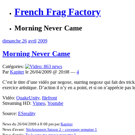
French Frag Factory
Morning Never Came
dimanche 26
avril
2009
Morning Never Came
Catégories:
Par
Kapiter
le 26/04/2009 @ 20:08 —
4
C’est le titre d’une vidéo par negoxe, starring negoxe qui fait des tricks
exercice artistique. D’action il n’y en a point, et si on n’apprécie pas
Vidéo:
QuakeUnity
,
filefront
Streaming HD:
Vimeo
,
Youtube
Source:
ESreality
News du 26/04/2009 à 8:08 pm par
Kapiter
News d'avant:
Stickrunners Saison 2 – coverage semaine 1
News d'après:
Tu la sens ma grosse roquette ?