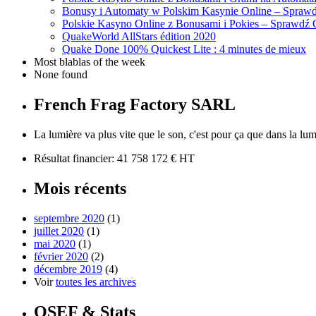
Bonusy i Automaty w Polskim Kasynie Online – Sprawd
Polskie Kasyno Online z Bonusami i Pokies – Sprawdź 
QuakeWorld AllStars édition 2020
Quake Done 100% Quickest Lite : 4 minutes de mieux
Most blablas of the week
None found
French Frag Factory SARL
La lumière va plus vite que le son, c'est pour ça que dans la lum
Résultat financier: 41 758 172 € HT
Mois récents
septembre 2020
(1)
juillet 2020
(1)
mai 2020
(1)
février 2020
(2)
décembre 2019
(4)
Voir
toutes les archives
OSEF & Stats