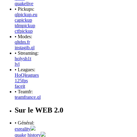
quakelive
• Pickups:
qlpickup.eu
capickup
tdmpickup
ctfpickup
• Modes:
qltdm.fr
instagib.ql
• Streaming:
holysh1t
lvl
• Leagues:
HoQleagues
125fps
faceit
• Teamfr:
teamfrance.ql
Sur le WEB 2.0
• Général:
esreality
quake history