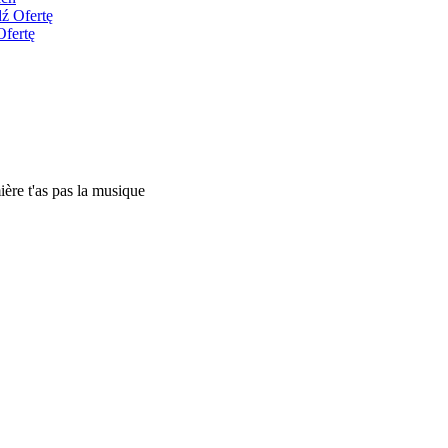
ź Ofertę
Ofertę
ière t'as pas la musique