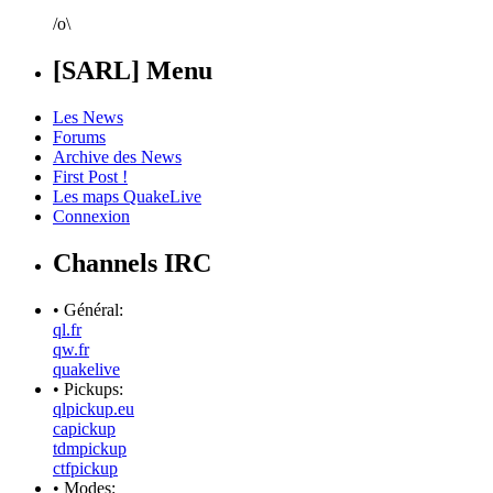
/o\
[SARL] Menu
Les News
Forums
Archive des News
First Post !
Les maps QuakeLive
Connexion
Channels IRC
• Général:
ql.fr
qw.fr
quakelive
• Pickups:
qlpickup.eu
capickup
tdmpickup
ctfpickup
• Modes: