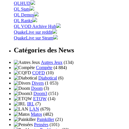
QLHUD
QL Stats
QL Demos
QL Ranks
QL VOD Archive Hub
QuakeLive sur reddit
QuakeLive sur Steam
Catégories des News
Autres Jeux
(134)
Compète
(4 884)
CQFD
(10)
Diabotical
(6)
Divers
(1 053)
Doom
(3)
Doom3
(151)
ETQW
(14)
IRL
(7)
LAN
(679)
Matos
(482)
Painkiller
(21)
Pensées
(101)