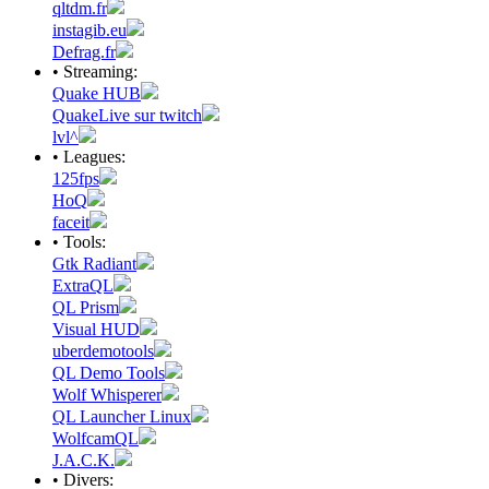
qltdm.fr
instagib.eu
Defrag.fr
• Streaming:
Quake HUB
QuakeLive sur twitch
lvl^
• Leagues:
125fps
HoQ
faceit
• Tools:
Gtk Radiant
ExtraQL
QL Prism
Visual HUD
uberdemotools
QL Demo Tools
Wolf Whisperer
QL Launcher Linux
WolfcamQL
J.A.C.K.
• Divers: