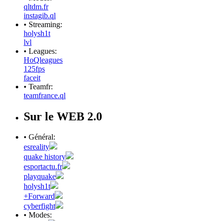
qltdm.fr
instagib.ql
• Streaming:
holysh1t
lvl
• Leagues:
HoQleagues
125fps
faceit
• Teamfr:
teamfrance.ql
Sur le WEB 2.0
• Général:
esreality
quake history
esportactu.fr
playquake
holysh1t
+Forward
cyberfight
• Modes: