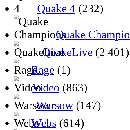
Quake 4
(232)
Quake Champio
QuakeLive
(2 401)
Rage
(1)
Video
(863)
Warsow
(147)
Webs
(614)