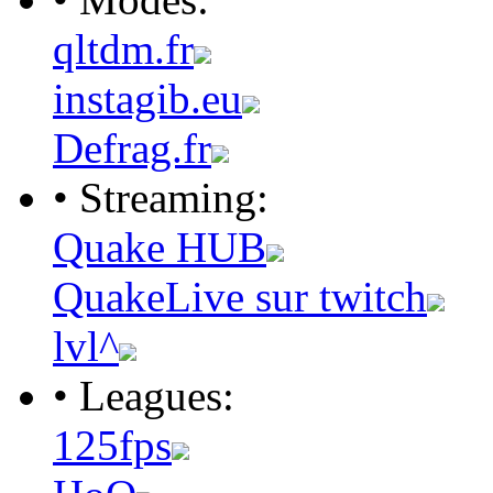
qltdm.fr
instagib.eu
Defrag.fr
• Streaming:
Quake HUB
QuakeLive sur twitch
lvl^
• Leagues:
125fps