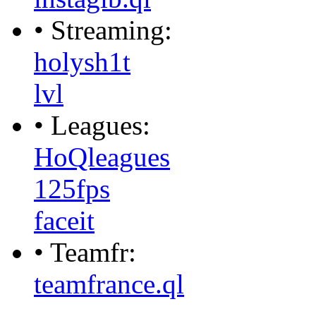
• Streaming:
holysh1t
lvl
• Leagues:
HoQleagues
125fps
faceit
• Teamfr:
teamfrance.ql