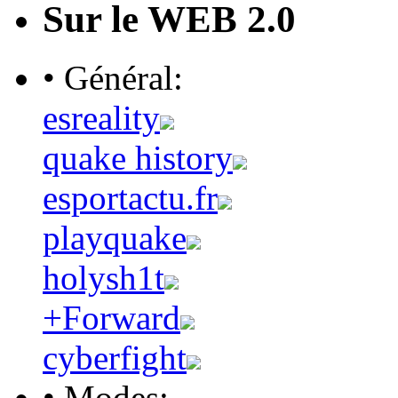
Sur le WEB 2.0
• Général:
esreality
quake history
esportactu.fr
playquake
holysh1t
+Forward
cyberfight
• Modes: