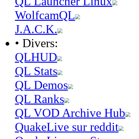
QL Launcher Linux
WolfcamQL
J.A.C.K.
• Divers:
QLHUD
QL Stats
QL Demos
QL Ranks
QL VOD Archive Hub
QuakeLive sur reddit