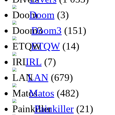
Doom
(3)
Doom3
(151)
ETQW
(14)
IRL
(7)
LAN
(679)
Matos
(482)
Painkiller
(21)