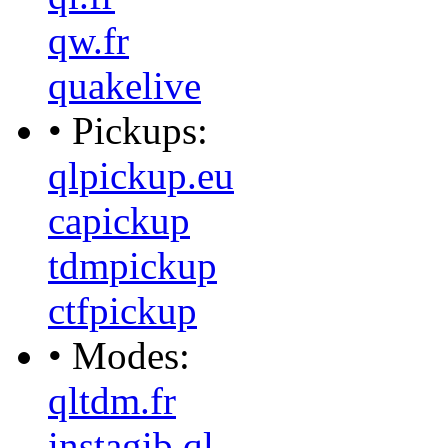
qw.fr
quakelive
• Pickups:
qlpickup.eu
capickup
tdmpickup
ctfpickup
• Modes:
qltdm.fr
instagib.ql