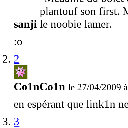
sanji
:o
2
Co1nCo1n
le 27/04/2009 à
en espérant que link1n ne 
3