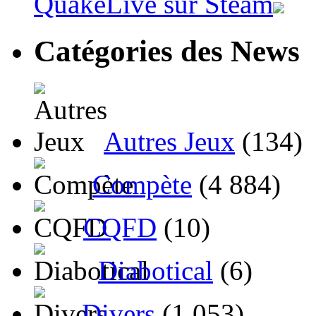
QuakeLive sur Steam
Catégories des News
Autres Jeux
(134)
Compète
(4 884)
CQFD
(10)
Diabotical
(6)
Divers
(1 053)