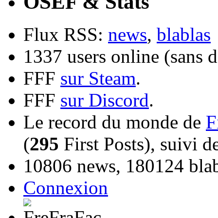
OSEF & Stats
Flux RSS:
news
,
blablas
1337 users online (sans d
FFF
sur Steam
.
FFF
sur Discord
.
Le record du monde de
F
(
295
First Posts), suivi 
10806 news, 180124 blabl
Connexion