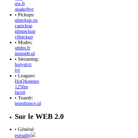
qw.fr
quakelive
• Pickups:
qlpickup.eu
capickup
tdmpickup
ctfpickup
• Modes:
qltdm.fr
instagib.ql
• Streaming:
holysh1t
lvl
• Leagues:
HoQleagues
125fps
faceit
• Teamfr:
teamfrance.ql
Sur le WEB 2.0
• Général:
esreality