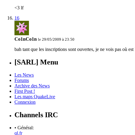
<3 lf
16
Co1nCo1n
le 29/05/2009 à 23:50
bah tant que les inscriptions sont ouvertes, je ne vois pas où e
[SARL] Menu
Les News
Forums
Archive des News
First Post !
Les maps QuakeLive
Connexion
Channels IRC
• Général:
ql.fr