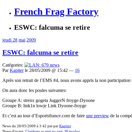
French Frag Factory
ESWC: falcuma se retire
jeudi 28
mai
2009
ESWC: falcuma se retire
Catégories:
Par
Kapiter
le 28/05/2009 @ 15:42 —
16
Après son retrait de l’EMS #4, nous avons appris la non participation
On aura donc les poules suivantes:
Groupe A: strenx gogeta JuggerN froyge-Dyoone
Groupe B: link1n lowje Link Dyoone-froyge
Et c’est au tour d’Esportsfrance.com de faire
une preview
de la compé
News du 28/05/2009 à 3:42 pm par
Kapiter
News d'avant:
Clanbase se met au vert, fff évolue