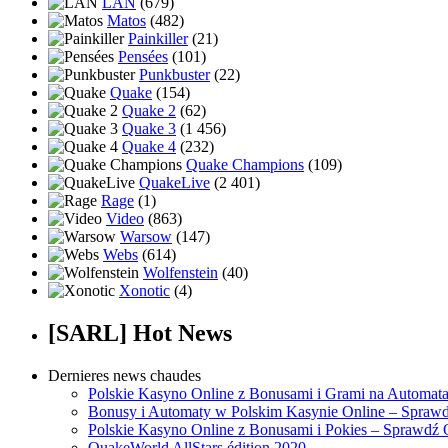
LAN
(679)
Matos
(482)
Painkiller
(21)
Pensées
(101)
Punkbuster
(22)
Quake
(154)
Quake 2
(62)
Quake 3
(1 456)
Quake 4
(232)
Quake Champions
(109)
QuakeLive
(2 401)
Rage
(1)
Video
(863)
Warsow
(147)
Webs
(614)
Wolfenstein
(40)
Xonotic
(4)
[SARL] Hot News
Dernieres news chaudes
Polskie Kasyno Online z Bonusami i Grami na Automat
Bonusy i Automaty w Polskim Kasynie Online – Sprawd
Polskie Kasyno Online z Bonusami i Pokies – Sprawdź 
QuakeWorld AllStars édition 2020