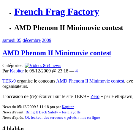
French Frag Factory
AMD Phenom II Minimovie contest
samedi 05
décembre
2009
AMD Phenom II Minimovie contest
Catégories:
Par
Kapiter
le 05/12/2009 @ 23:18 —
4
TEK-9
organise le concours
AMD Phenom II Minimovie contest
, av
organisateurs
.
L’occasion de (re)découvrir sur le site TEK9 «
Zero
» par HellSpawn, 
News du 05/12/2009 à 11:18 pm par
Kapiter
News d'avant:
Bring It Back Safely – les playoffs
News d'après:
QL leaked: des serveurs « privés » mis en ligne
4 blablas