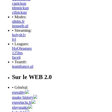
capickup
tdmpickup
ctfpickup
• Modes:
qltdm.fr
instagib.ql
• Streaming:
holysh1t
lvl
• Leagues:
HoQleagues
125fps
faceit
• Teamfr:
teamfrance.ql
Sur le WEB 2.0
• Général:
esreality
quake history
esportactu.fr
playquake