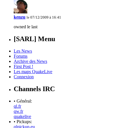
kenzu
le 07/12/2009 à 16:41
owned le last
[SARL] Menu
Les News
Forums
Archive des News
First Post !
Les maps QuakeLive
Connexion
Channels IRC
• Général:
ql.fr
qw.fr
quakelive
• Pickups:
qlpickup.eu