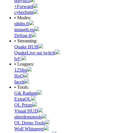
holysh1t
+Forward
cyberfight
• Modes:
qltdm.fr
instagib.eu
Defrag.fr
• Streaming:
Quake HUB
QuakeLive sur twitch
lvl^
• Leagues:
125fps
HoQ
faceit
• Tools:
Gtk Radiant
ExtraQL
QL Prism
Visual HUD
uberdemotools
QL Demo Tools
Wolf Whisperer