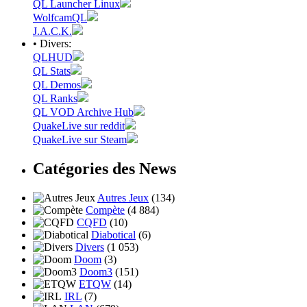
QL Launcher Linux
WolfcamQL
J.A.C.K.
• Divers:
QLHUD
QL Stats
QL Demos
QL Ranks
QL VOD Archive Hub
QuakeLive sur reddit
QuakeLive sur Steam
Catégories des News
Autres Jeux
(134)
Compète
(4 884)
CQFD
(10)
Diabotical
(6)
Divers
(1 053)
Doom
(3)
Doom3
(151)
ETQW
(14)
IRL
(7)