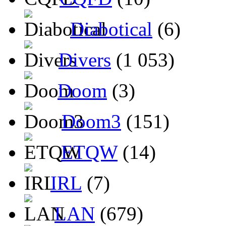
Diabotical
(6)
Divers
(1 053)
Doom
(3)
Doom3
(151)
ETQW
(14)
IRL
(7)
LAN
(679)