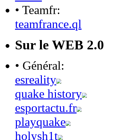
• Teamfr:
teamfrance.ql
Sur le WEB 2.0
• Général:
esreality
quake history
esportactu.fr
playquake
holysh1t