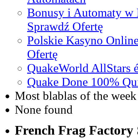
Bonusy i Automaty w 
Sprawdź Ofertę
Polskie Kasyno Online
Ofertę
QuakeWorld AllStars é
Quake Done 100% Quic
Most blablas of the week
None found
French Frag Factor