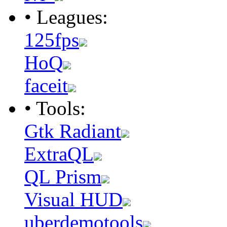
• Leagues:
125fps
HoQ
faceit
• Tools:
Gtk Radiant
ExtraQL
QL Prism
Visual HUD
uberdemotools