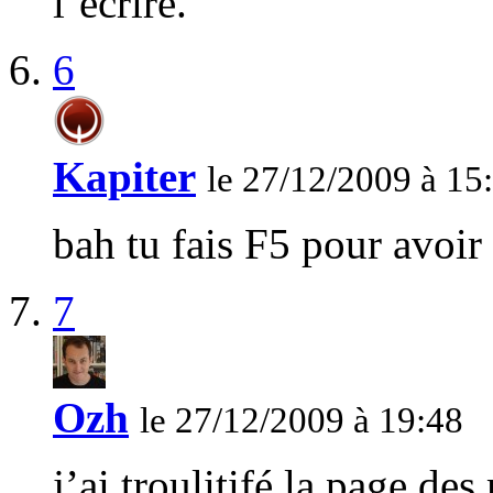
l’écrire.
6
Kapiter
le 27/12/2009 à 15
bah tu fais F5 pour avoir 
7
Ozh
le 27/12/2009 à 19:48
j’ai troulitifé la page de