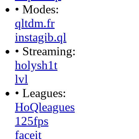
• Modes:
qltdm.fr
instagib.ql
• Streaming:
holysh1t
lvl
• Leagues:
HoQleagues
125fps
faceit