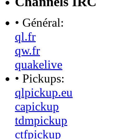
Channels IRC
• Général:
ql.fr
qw.fr
quakelive
• Pickups:
qlpickup.eu
capickup
tdmpickup
ctfpickup