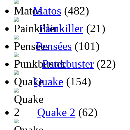
Matos
(482)
Painkiller
(21)
Pensées
(101)
Punkbuster
(22)
Quake
(154)
Quake 2
(62)