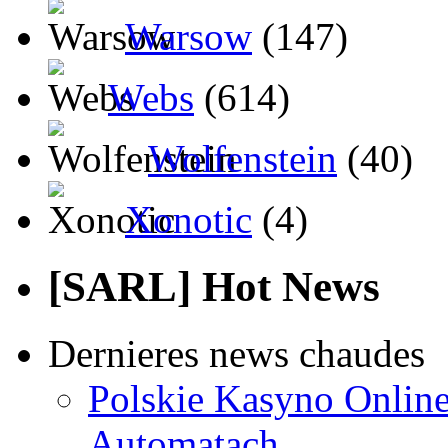
Warsow
(147)
Webs
(614)
Wolfenstein
(40)
Xonotic
(4)
[SARL] Hot News
Dernieres news chaudes
Polskie Kasyno Online
Automatach