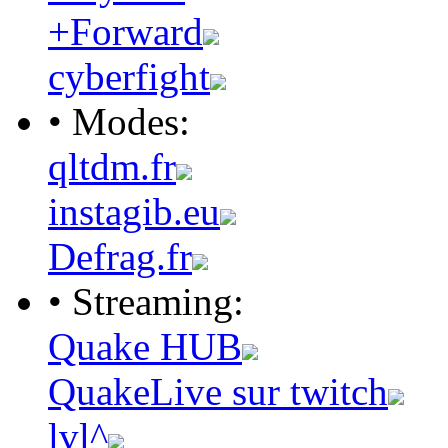
+Forward
cyberfight
• Modes:
qltdm.fr
instagib.eu
Defrag.fr
• Streaming:
Quake HUB
QuakeLive sur twitch
lvl^