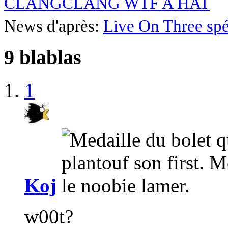
CLANGCLANG WTF A HAT
News d'après:
Live On Three spé
9 blablas
1
Koj
w00t?