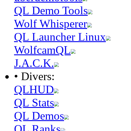
QL Demo Tools
Wolf Whisperer
QL Launcher Linux
WolfcamQL
J.A.C.K.
• Divers:
QLHUD
QL Stats
QL Demos
QL Ranks