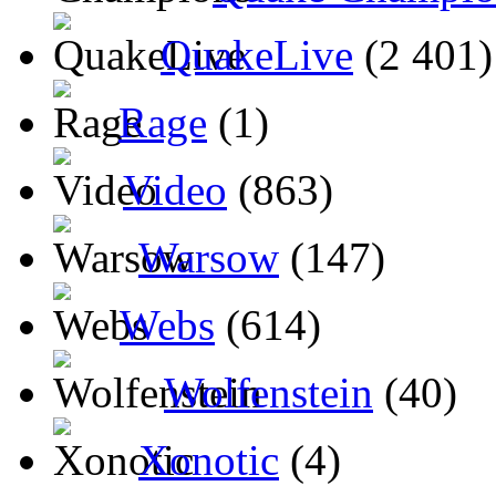
QuakeLive
(2 401)
Rage
(1)
Video
(863)
Warsow
(147)
Webs
(614)
Wolfenstein
(40)
Xonotic
(4)