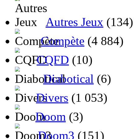
Autres Jeux
(134)
Compète
(4 884)
CQFD
(10)
Diabotical
(6)
Divers
(1 053)
Doom
(3)
Doom3
(151)