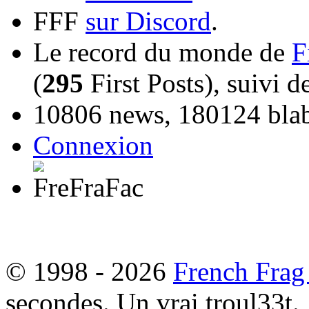
FFF
sur Discord
.
Le record du monde de
F
(
295
First Posts), suivi 
10806 news, 180124 blabl
Connexion
© 1998 - 2026
French Frag
secondes. Un vrai troul33t.