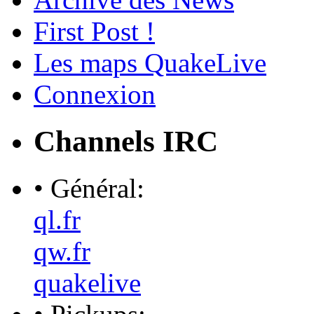
First Post !
Les maps QuakeLive
Connexion
Channels IRC
• Général:
ql.fr
qw.fr
quakelive