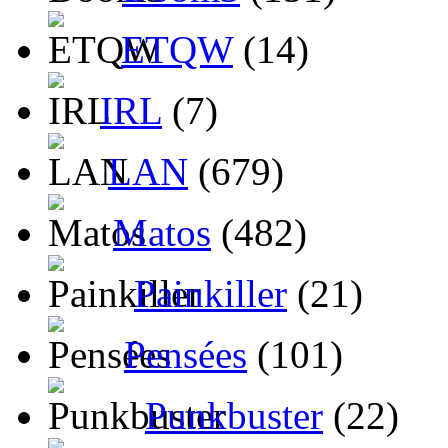
ETQW
(14)
IRL
(7)
LAN
(679)
Matos
(482)
Painkiller
(21)
Pensées
(101)
Punkbuster
(22)