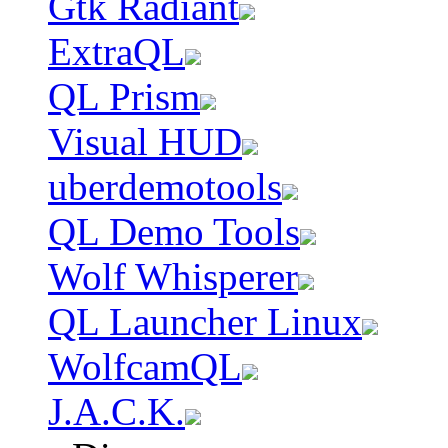
Gtk Radiant
ExtraQL
QL Prism
Visual HUD
uberdemotools
QL Demo Tools
Wolf Whisperer
QL Launcher Linux
WolfcamQL
J.A.C.K.