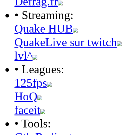
Defrag.fr
• Streaming:
Quake HUB
QuakeLive sur twitch
lvl^
• Leagues:
125fps
HoQ
faceit
• Tools: