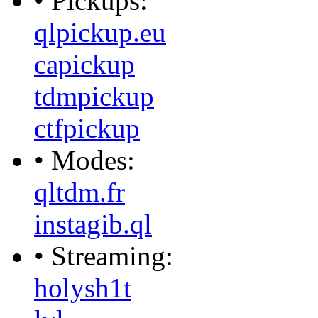
• Pickups:
qlpickup.eu
capickup
tdmpickup
ctfpickup
• Modes:
qltdm.fr
instagib.ql
• Streaming:
holysh1t