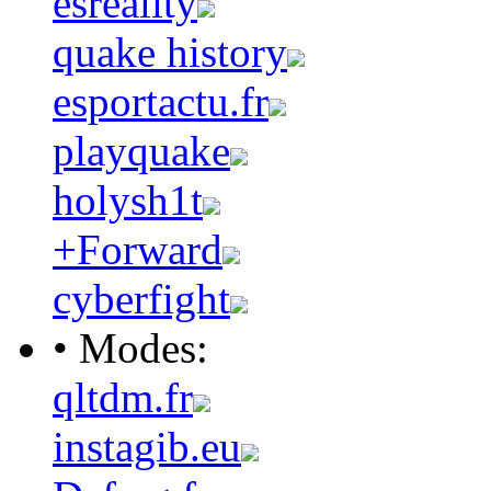
esreality
quake history
esportactu.fr
playquake
holysh1t
+Forward
cyberfight
• Modes:
qltdm.fr
instagib.eu