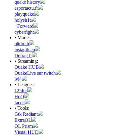
quake history
esportactu.fr
playquake
holysh1t
+Forward
cyberfight
• Modes:
qltdm.fr
instagib.eu
Defrag.fr
• Streaming:
Quake HUB
QuakeLive sur twitch
lvl^
• Leagues:
125fps
HoQ
faceit
• Tools:
Gtk Radiant
ExtraQL
QL Prism
Visual HUD