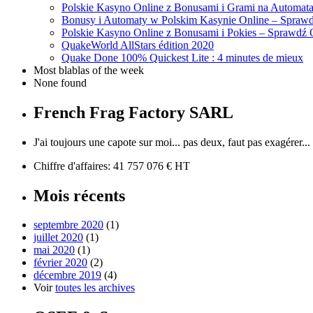
Polskie Kasyno Online z Bonusami i Grami na Automat
Bonusy i Automaty w Polskim Kasynie Online – Sprawd
Polskie Kasyno Online z Bonusami i Pokies – Sprawdź 
QuakeWorld AllStars édition 2020
Quake Done 100% Quickest Lite : 4 minutes de mieux
Most blablas of the week
None found
French Frag Factory SARL
J'ai toujours une capote sur moi... pas deux, faut pas exagérer...
Chiffre d'affaires: 41 757 076 € HT
Mois récents
septembre 2020
(1)
juillet 2020
(1)
mai 2020
(1)
février 2020
(2)
décembre 2019
(4)
Voir
toutes les archives