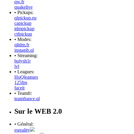
qw.fr
quakelive
• Pickups:
qlpickup.eu
capickup
tdmpickup
ctfpickup
• Modes:
qltdm.fr
instagib.ql
• Streaming:
holysh1t
lvl
• Leagues:
HoQleagues
125fps
faceit
• Teamfr:
teamfrance.ql
Sur le WEB 2.0
• Général:
esreality