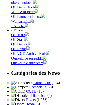
uberdemotools
QL Demo Tools
Wolf Whisperer
QL Launcher Linux
WolfcamQL
J.A.C.K.
• Divers:
QLHUD
QL Stats
QL Demos
QL Ranks
QL VOD Archive Hub
QuakeLive sur reddit
QuakeLive sur Steam
Catégories des News
Autres Jeux
(134)
Compète
(4 884)
CQFD
(10)
Diabotical
(6)
Divers
(1 053)
Doom
(3)