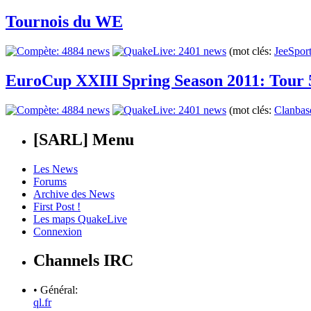
Tournois du WE
(mot clés:
JeeSpor
EuroCup XXIII Spring Season 2011: Tour 
(mot clés:
Clanbas
[SARL] Menu
Les News
Forums
Archive des News
First Post !
Les maps QuakeLive
Connexion
Channels IRC
• Général:
ql.fr