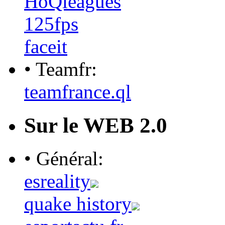
HoQleagues
125fps
faceit
• Teamfr:
teamfrance.ql
Sur le WEB 2.0
• Général:
esreality
quake history