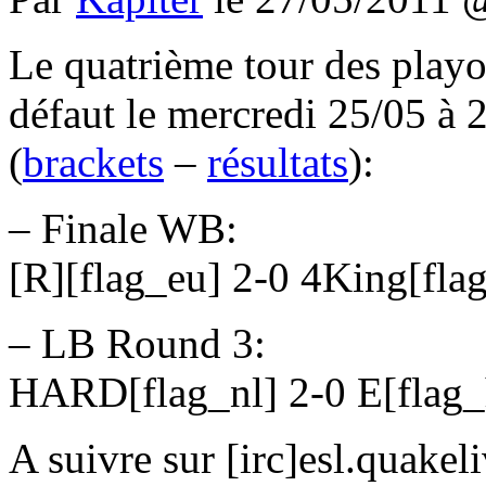
Le quatrième tour des playof
défaut le mercredi 25/05 à 
(
brackets
–
résultats
):
– Finale WB:
[R][flag_eu] 2-0 4King[fla
– LB Round 3:
HARD[flag_nl] 2-0 E[flag
A suivre sur [irc]esl.quakel