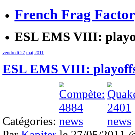
French Frag Facto
ESL EMS VIII: playof
vendredi 27
mai
2011
ESL EMS VIII: playoffs
Catégories:
Par
Kapiter
le 27/05/2011