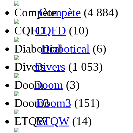
Compète
(4 884)
CQFD
(10)
Diabotical
(6)
Divers
(1 053)
Doom
(3)
Doom3
(151)
ETQW
(14)