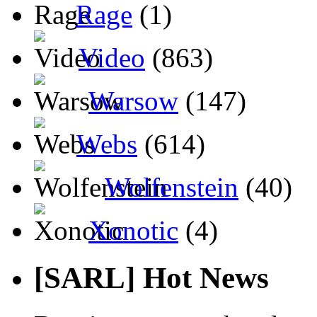
Rage
(1)
Video
(863)
Warsow
(147)
Webs
(614)
Wolfenstein
(40)
Xonotic
(4)
[SARL] Hot News