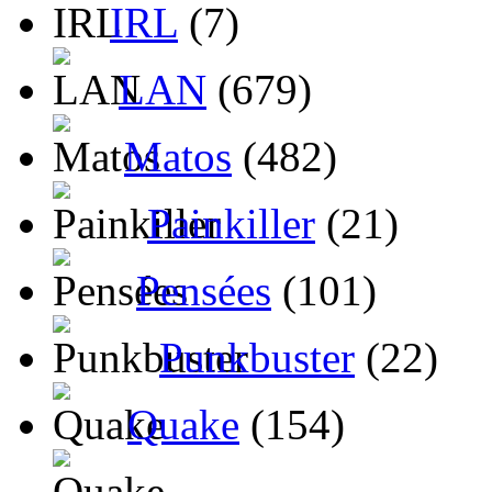
IRL
(7)
LAN
(679)
Matos
(482)
Painkiller
(21)
Pensées
(101)
Punkbuster
(22)
Quake
(154)