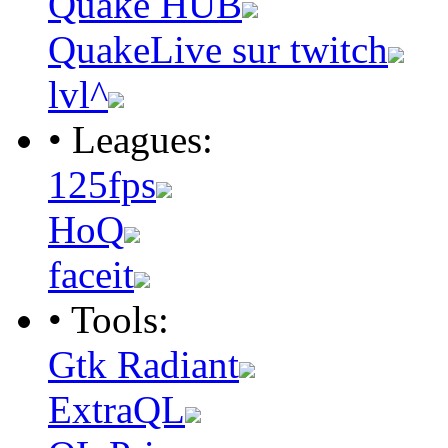
Quake HUB
QuakeLive sur twitch
lvl^
• Leagues:
125fps
HoQ
faceit
• Tools:
Gtk Radiant
ExtraQL