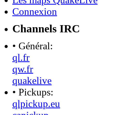
Connexion
Channels IRC
• Général:
ql.fr
qw.fr
quakelive
• Pickups:
qlpickup.eu