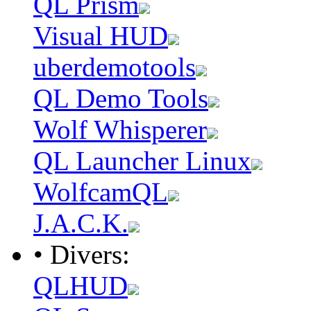
QL Prism
Visual HUD
uberdemotools
QL Demo Tools
Wolf Whisperer
QL Launcher Linux
WolfcamQL
J.A.C.K.
• Divers:
QLHUD