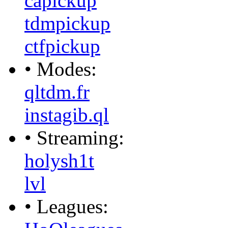
capickup
tdmpickup
ctfpickup
• Modes:
qltdm.fr
instagib.ql
• Streaming:
holysh1t
lvl
• Leagues: