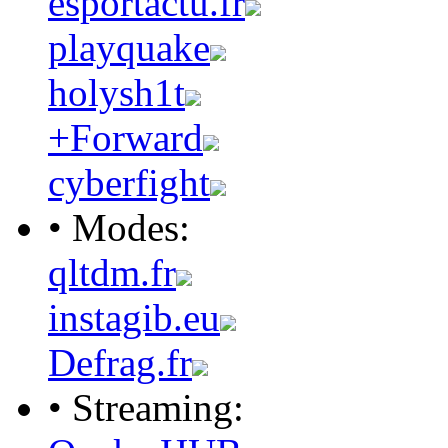
esportactu.fr
playquake
holysh1t
+Forward
cyberfight
• Modes:
qltdm.fr
instagib.eu
Defrag.fr
• Streaming: