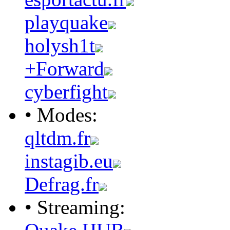
playquake
holysh1t
+Forward
cyberfight
• Modes:
qltdm.fr
instagib.eu
Defrag.fr
• Streaming: