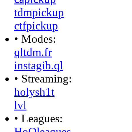
tdmpickup
ctfpickup
• Modes:
qltdm.fr
instagib.ql
• Streaming:
holysh1t
lvl
• Leagues:
HoQleagues