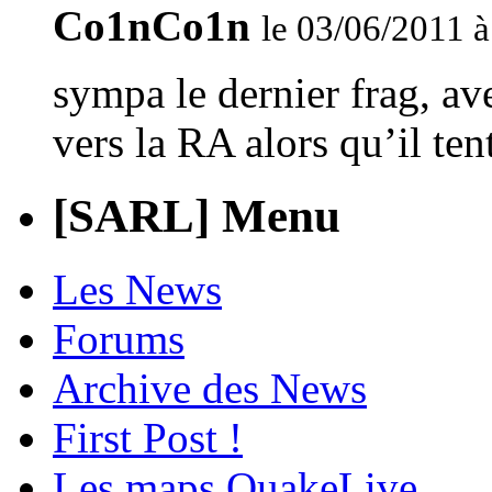
Co1nCo1n
le 03/06/2011 à
sympa le dernier frag, av
vers la RA alors qu’il ten
[SARL] Menu
Les News
Forums
Archive des News
First Post !
Les maps QuakeLive