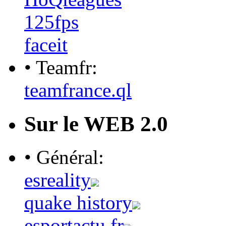
125fps
faceit
• Teamfr:
teamfrance.ql
Sur le WEB 2.0
• Général:
esreality
quake history
esportactu.fr