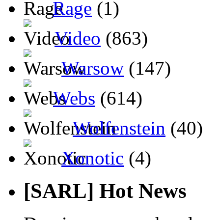
Rage
(1)
Video
(863)
Warsow
(147)
Webs
(614)
Wolfenstein
(40)
Xonotic
(4)
[SARL] Hot News