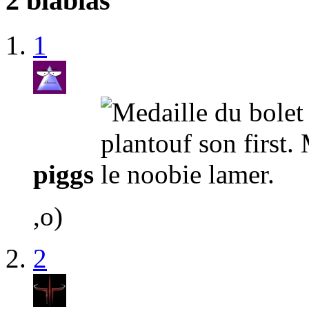
2 blablas
1
piggs
,o)
2