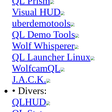
QL Prism
Visual HUD
uberdemotools
QL Demo Tools
Wolf Whisperer
QL Launcher Linux
WolfcamQL
J.A.C.K.
• Divers:
QLHUD