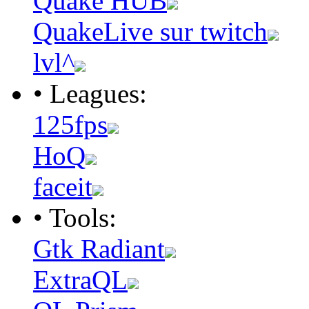
Quake HUB
QuakeLive sur twitch
lvl^
• Leagues:
125fps
HoQ
faceit
• Tools:
Gtk Radiant
ExtraQL