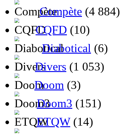
Compète
(4 884)
CQFD
(10)
Diabotical
(6)
Divers
(1 053)
Doom
(3)
Doom3
(151)
ETQW
(14)