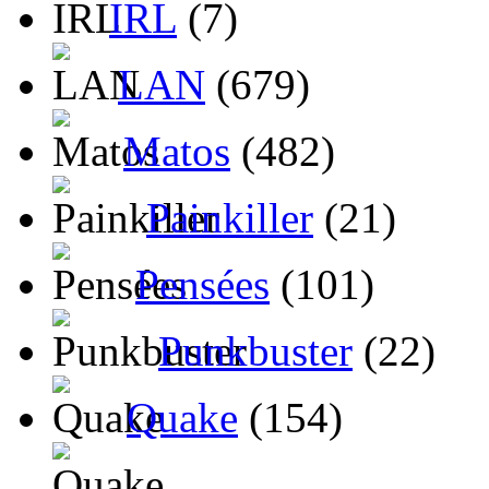
IRL
(7)
LAN
(679)
Matos
(482)
Painkiller
(21)
Pensées
(101)
Punkbuster
(22)
Quake
(154)