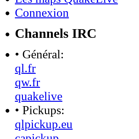
Connexion
Channels IRC
• Général:
ql.fr
qw.fr
quakelive
• Pickups:
qlpickup.eu
capickup