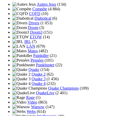
Autres Jeux
(134)
Compète
(4 884)
CQFD
(10)
Diabotical
(6)
Divers
(1 053)
Doom
(3)
Doom3
(151)
ETQW
(14)
IRL
(7)
LAN
(679)
Matos
(482)
Painkiller
(21)
Pensées
(101)
Punkbuster
(22)
Quake
(154)
Quake 2
(62)
Quake 3
(1 456)
Quake 4
(232)
Quake Champions
(109)
QuakeLive
(2 401)
Rage
(1)
Video
(863)
Warsow
(147)
Webs
(614)