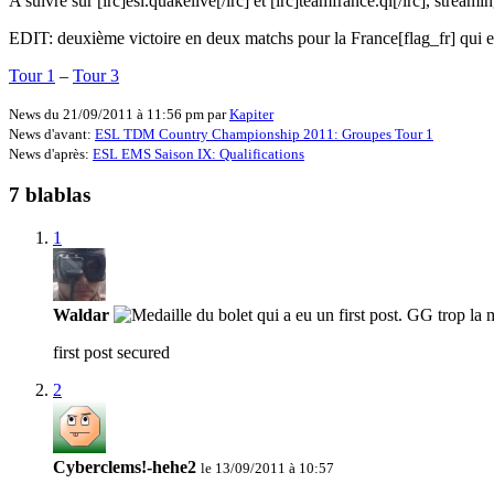
A suivre sur [irc]esl.quakelive[/irc] et [irc]teamfrance.ql[/irc], stream
EDIT: deuxième victoire en deux matchs pour la France[flag_fr] qui es
Tour 1
–
Tour 3
News du 21/09/2011 à 11:56 pm par
Kapiter
News d'avant:
ESL TDM Country Championship 2011: Groupes Tour 1
News d'après:
ESL EMS Saison IX: Qualifications
7 blablas
1
Waldar
first post secured
2
Cyberclems!-hehe2
le 13/09/2011 à 10:57