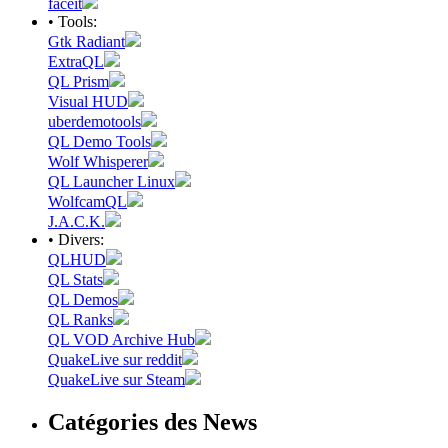
faceit
• Tools:
Gtk Radiant
ExtraQL
QL Prism
Visual HUD
uberdemotools
QL Demo Tools
Wolf Whisperer
QL Launcher Linux
WolfcamQL
J.A.C.K.
• Divers:
QLHUD
QL Stats
QL Demos
QL Ranks
QL VOD Archive Hub
QuakeLive sur reddit
QuakeLive sur Steam
Catégories des News