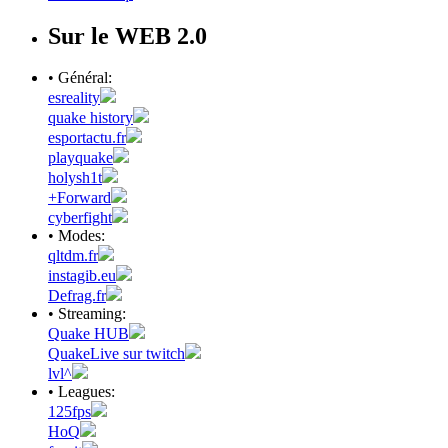
Sur le WEB 2.0
• Général:
esreality
quake history
esportactu.fr
playquake
holysh1t
+Forward
cyberfight
• Modes:
qltdm.fr
instagib.eu
Defrag.fr
• Streaming:
Quake HUB
QuakeLive sur twitch
lvl^
• Leagues:
125fps
HoQ