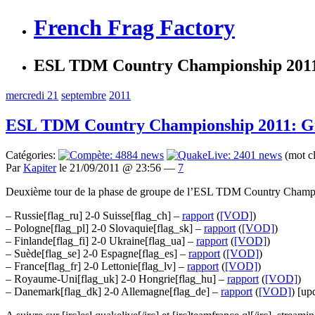
French Frag Factory
ESL TDM Country Championship 2011
mercredi 21
septembre
2011
ESL TDM Country Championship 2011: Gr
Catégories:
(mot c
Par
Kapiter
le 21/09/2011 @ 23:56 —
7
Deuxième tour de la phase de groupe de l’ESL TDM Country Champio
– Russie[flag_ru] 2-0 Suisse[flag_ch] –
rapport
(
[VOD]
)
– Pologne[flag_pl] 2-0 Slovaquie[flag_sk] –
rapport
(
[VOD]
)
– Finlande[flag_fi] 2-0 Ukraine[flag_ua] –
rapport
(
[VOD]
)
– Suède[flag_se] 2-0 Espagne[flag_es] –
rapport
(
[VOD]
)
– France[flag_fr] 2-0 Lettonie[flag_lv] –
rapport
(
[VOD]
)
– Royaume-Uni[flag_uk] 2-0 Hongrie[flag_hu] –
rapport
(
[VOD]
)
– Danemark[flag_dk] 2-0 Allemagne[flag_de] –
rapport
(
[VOD]
) [up