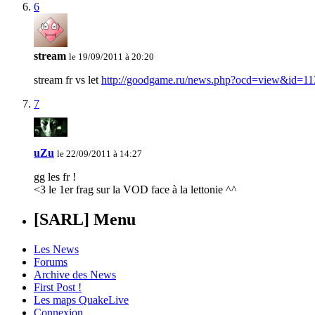
6
stream
le 19/09/2011 à 20:20
stream fr vs let
http://goodgame.ru/news.php?ocd=view&id=1
7
uZu
le 22/09/2011 à 14:27
gg les fr !
<3 le 1er frag sur la VOD face à la lettonie ^^
[SARL] Menu
Les News
Forums
Archive des News
First Post !
Les maps QuakeLive
Connexion