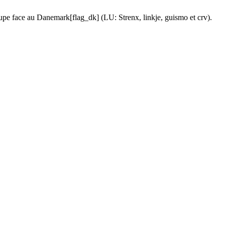
roupe face au Danemark[flag_dk] (LU: Strenx, linkje, guismo et crv).