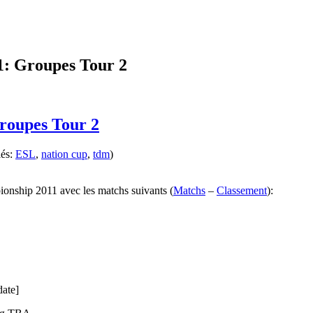
: Groupes Tour 2
oupes Tour 2
lés:
ESL
,
nation cup
,
tdm
)
nship 2011 avec les matchs suivants (
Matchs
–
Classement
):
date]