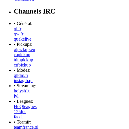
Channels IRC
• Général:
ql.fr
qw.fr
quakelive
• Pickups:
qlpickup.eu
capickup
tdmpickup
ctfpickup
• Modes:
qltdm.fr
instagib.ql
• Streaming:
holysh1t
lvl
• Leagues:
HoQleagues
125fps
faceit
• Teamfr:
teamfrance.ql