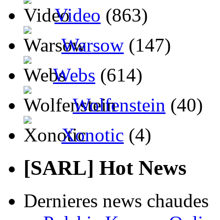
Video
(863)
Warsow
(147)
Webs
(614)
Wolfenstein
(40)
Xonotic
(4)
[SARL] Hot News
Dernieres news chaudes