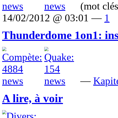
(mot clé
14/02/2012 @ 03:01 —
1
Thunderdome 1on1: insc
—
Kapit
A lire, à voir