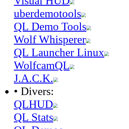
Visual HUD
uberdemotools
QL Demo Tools
Wolf Whisperer
QL Launcher Linux
WolfcamQL
J.A.C.K.
• Divers:
QLHUD
QL Stats