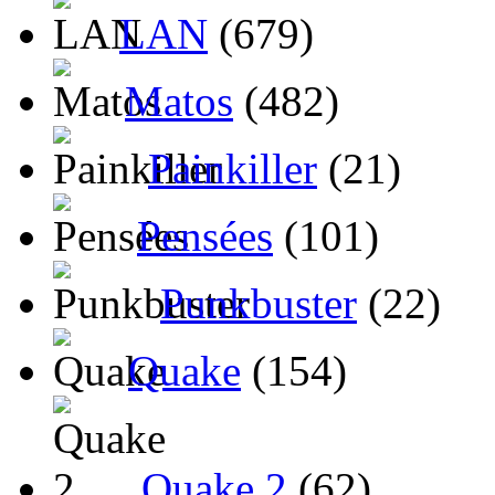
LAN
(679)
Matos
(482)
Painkiller
(21)
Pensées
(101)
Punkbuster
(22)
Quake
(154)
Quake 2
(62)