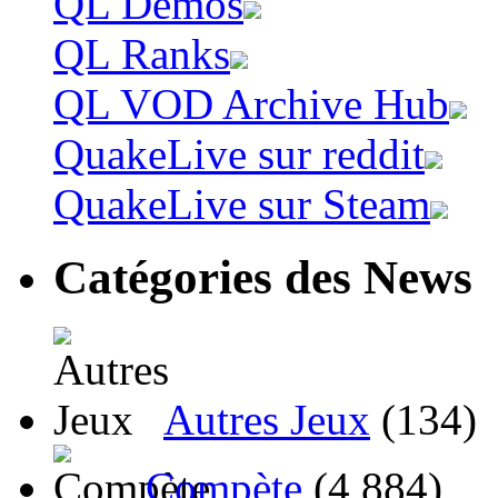
QL Demos
QL Ranks
QL VOD Archive Hub
QuakeLive sur reddit
QuakeLive sur Steam
Catégories des News
Autres Jeux
(134)
Compète
(4 884)