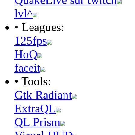
lvl^
• Leagues:
125fps
HoQ
faceit
• Tools:
Gtk Radiant
ExtraQL
QL Prism