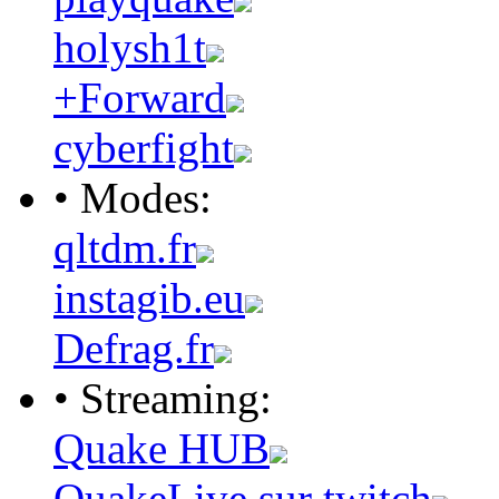
holysh1t
+Forward
cyberfight
• Modes:
qltdm.fr
instagib.eu
Defrag.fr
• Streaming:
Quake HUB
QuakeLive sur twitch