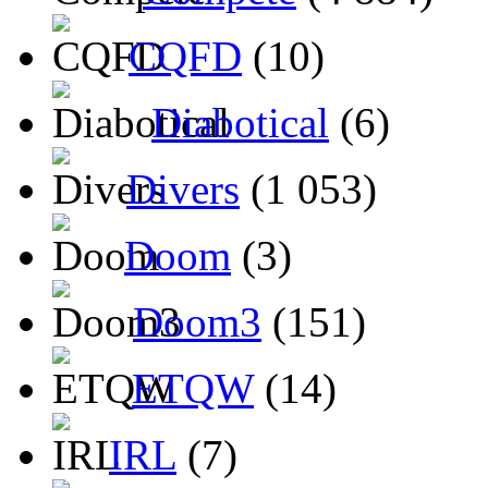
CQFD
(10)
Diabotical
(6)
Divers
(1 053)
Doom
(3)
Doom3
(151)
ETQW
(14)
IRL
(7)