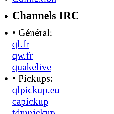
Channels IRC
• Général:
ql.fr
qw.fr
quakelive
• Pickups:
qlpickup.eu
capickup
tdmpickup