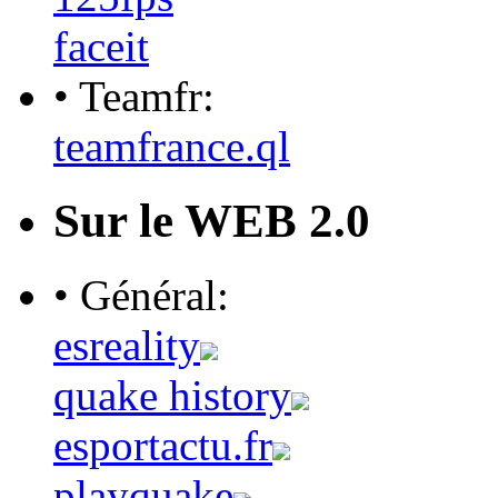
faceit
• Teamfr:
teamfrance.ql
Sur le WEB 2.0
• Général:
esreality
quake history
esportactu.fr
playquake