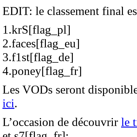
EDIT: le classement final es
1.krS[flag_pl]
2.faces[flag_eu]
3.f1st[flag_de]
4.poney[flag_fr]
Les VODs seront disponibl
ici
.
L’occasion de découvrir
le 
et s7[flag_fr]: