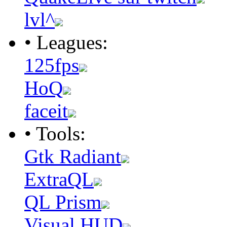
lvl^
• Leagues:
125fps
HoQ
faceit
• Tools:
Gtk Radiant
ExtraQL
QL Prism
Visual HUD