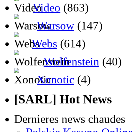
Video
(863)
Warsow
(147)
Webs
(614)
Wolfenstein
(40)
Xonotic
(4)
[SARL] Hot News
Dernieres news chaudes