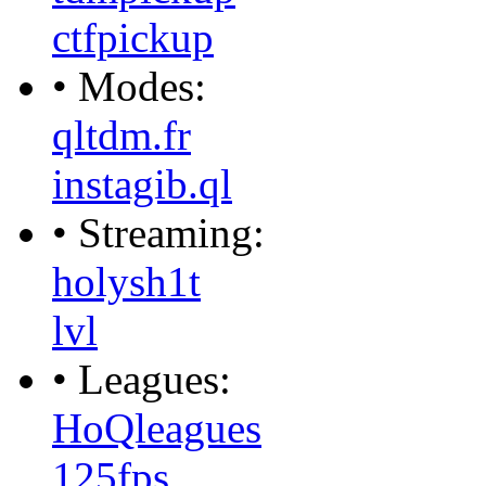
ctfpickup
• Modes:
qltdm.fr
instagib.ql
• Streaming:
holysh1t
lvl
• Leagues:
HoQleagues
125fps