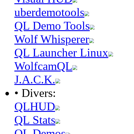
uberdemotools
QL Demo Tools
Wolf Whisperer
QL Launcher Linux
WolfcamQL
J.A.C.K.
• Divers:
QLHUD
QL Stats
QL Demos