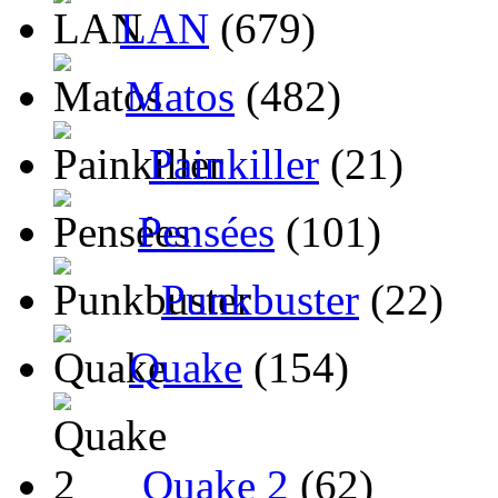
LAN
(679)
Matos
(482)
Painkiller
(21)
Pensées
(101)
Punkbuster
(22)
Quake
(154)
Quake 2
(62)