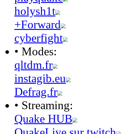
holysh1t
+Forward
cyberfight
• Modes:
qltdm.fr
instagib.eu
Defrag.fr
• Streaming:
Quake HUB
QuakeLive sur twitch