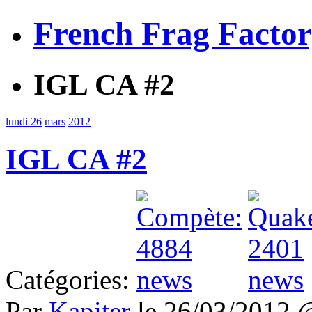
French Frag Facto
IGL CA #2
lundi 26
mars
2012
IGL CA #2
Catégories:
Par
Kapiter
le 26/03/2012