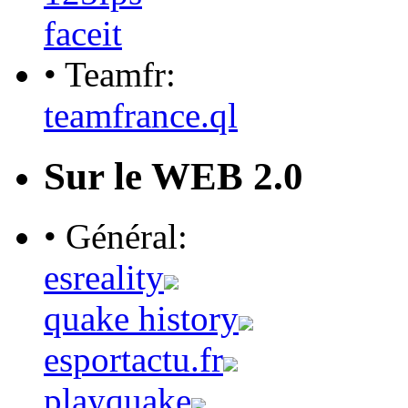
faceit
• Teamfr:
teamfrance.ql
Sur le WEB 2.0
• Général:
esreality
quake history
esportactu.fr
playquake