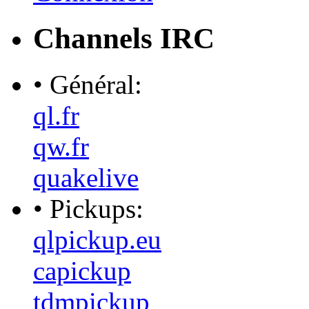
Channels IRC
• Général:
ql.fr
qw.fr
quakelive
• Pickups:
qlpickup.eu
capickup
tdmpickup