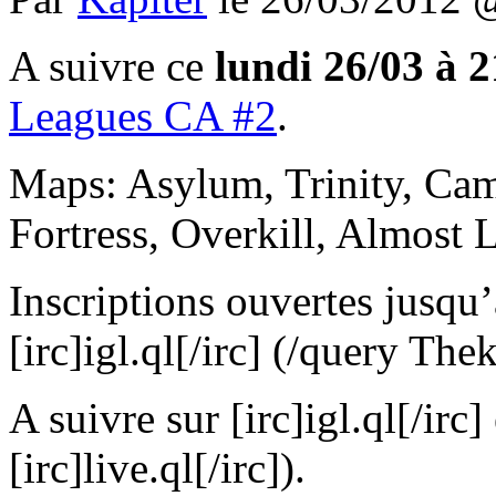
A suivre ce
lundi 26/03 à 
Leagues CA #2
.
Maps: Asylum, Trinity, Ca
Fortress, Overkill, Almost 
Inscriptions ouvertes jusqu
[irc]igl.ql[/irc] (/query The
A suivre sur [irc]igl.ql[/irc
[irc]live.ql[/irc]).