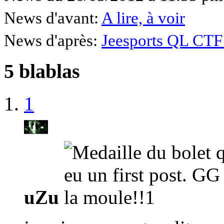
News d'avant:
A lire, à voir
News d'après:
Jeesports QL CTF
5 blablas
1
uZu