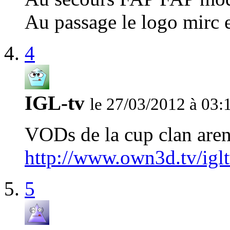
Au passage le logo mirc 
4
IGL-tv
le 27/03/2012 à 03:
VODs de la cup clan arena
http://www.own3d.tv/igl
5