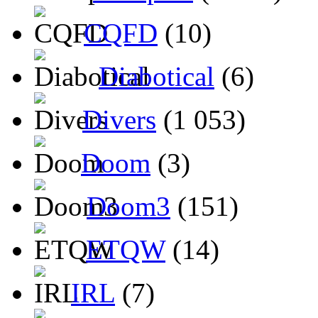
CQFD
(10)
Diabotical
(6)
Divers
(1 053)
Doom
(3)
Doom3
(151)
ETQW
(14)
IRL
(7)