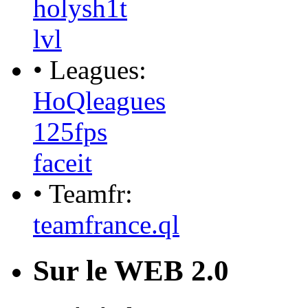
holysh1t
lvl
• Leagues:
HoQleagues
125fps
faceit
• Teamfr:
teamfrance.ql
Sur le WEB 2.0