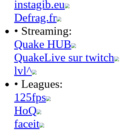
instagib.eu
Defrag.fr
• Streaming:
Quake HUB
QuakeLive sur twitch
lvl^
• Leagues:
125fps
HoQ
faceit