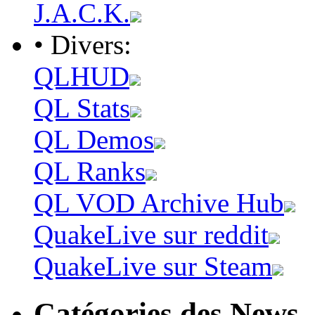
J.A.C.K.
• Divers:
QLHUD
QL Stats
QL Demos
QL Ranks
QL VOD Archive Hub
QuakeLive sur reddit
QuakeLive sur Steam
Catégories des News