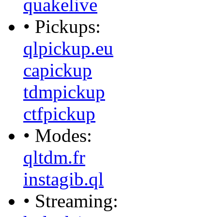
quakelive
• Pickups:
qlpickup.eu
capickup
tdmpickup
ctfpickup
• Modes:
qltdm.fr
instagib.ql
• Streaming: