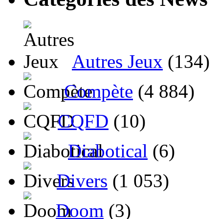
Autres Jeux
(134)
Compète
(4 884)
CQFD
(10)
Diabotical
(6)
Divers
(1 053)
Doom
(3)