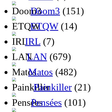
Doom3
(151)
ETQW
(14)
IRL
(7)
LAN
(679)
Matos
(482)
Painkiller
(21)
Pensées
(101)