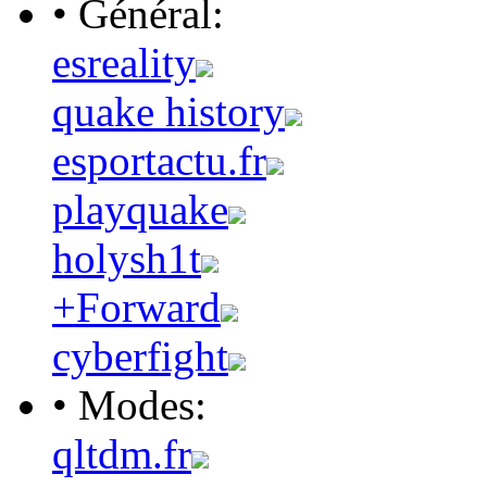
• Général:
esreality
quake history
esportactu.fr
playquake
holysh1t
+Forward
cyberfight
• Modes:
qltdm.fr