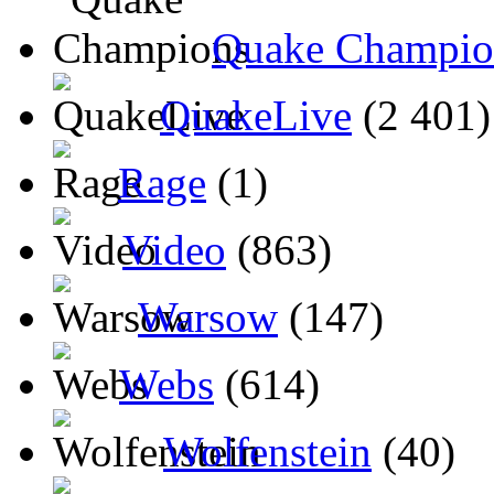
Quake Champio
QuakeLive
(2 401)
Rage
(1)
Video
(863)
Warsow
(147)
Webs
(614)
Wolfenstein
(40)