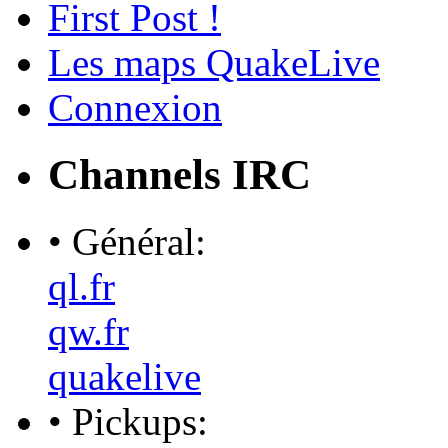
First Post !
Les maps QuakeLive
Connexion
Channels IRC
• Général:
ql.fr
qw.fr
quakelive
• Pickups: