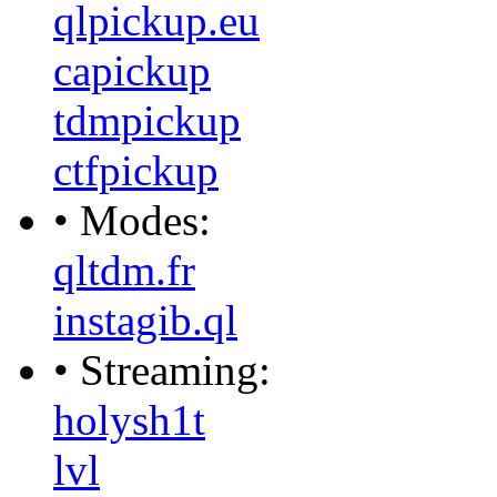
qlpickup.eu
capickup
tdmpickup
ctfpickup
• Modes:
qltdm.fr
instagib.ql
• Streaming:
holysh1t
lvl