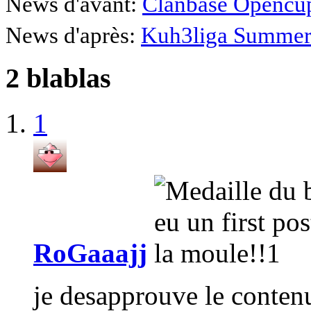
News d'avant:
Clanbase Opencups
News d'après:
Kuh3liga Summer 
2 blablas
1
RoGaaajj
je desapprouve le conten