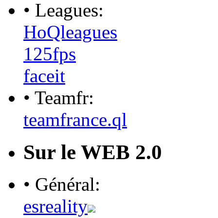
• Leagues:
HoQleagues
125fps
faceit
• Teamfr:
teamfrance.ql
Sur le WEB 2.0
• Général:
esreality