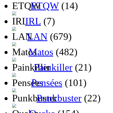
ETQW
(14)
IRL
(7)
LAN
(679)
Matos
(482)
Painkiller
(21)
Pensées
(101)
Punkbuster
(22)