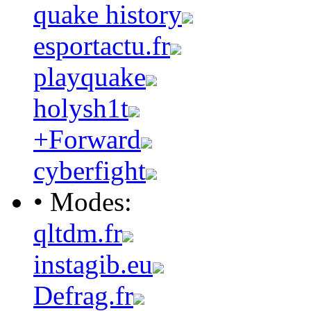
quake history
esportactu.fr
playquake
holysh1t
+Forward
cyberfight
• Modes:
qltdm.fr
instagib.eu
Defrag.fr