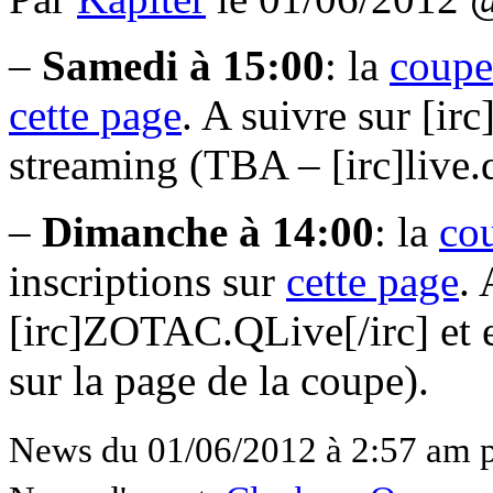
–
Samedi à 15:00
: la
coupe
cette page
. A suivre sur [ir
streaming (TBA – [irc]live.ql
–
Dimanche à 14:00
: la
co
inscriptions sur
cette page
. 
[irc]ZOTAC.QLive[/irc] et e
sur la page de la coupe).
News du 01/06/2012 à 2:57 am 