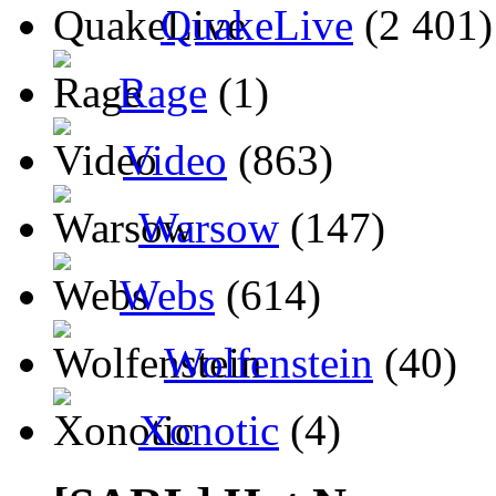
QuakeLive
(2 401)
Rage
(1)
Video
(863)
Warsow
(147)
Webs
(614)
Wolfenstein
(40)
Xonotic
(4)