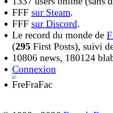
1337 users online (sans d
FFF
sur Steam
.
FFF
sur Discord
.
Le record du monde de
F
(
295
First Posts), suivi 
10806 news, 180124 blabl
Connexion