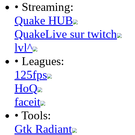
• Streaming:
Quake HUB
QuakeLive sur twitch
lvl^
• Leagues:
125fps
HoQ
faceit
• Tools:
Gtk Radiant