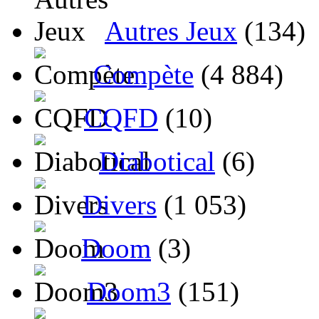
Autres Jeux
(134)
Compète
(4 884)
CQFD
(10)
Diabotical
(6)
Divers
(1 053)
Doom
(3)
Doom3
(151)