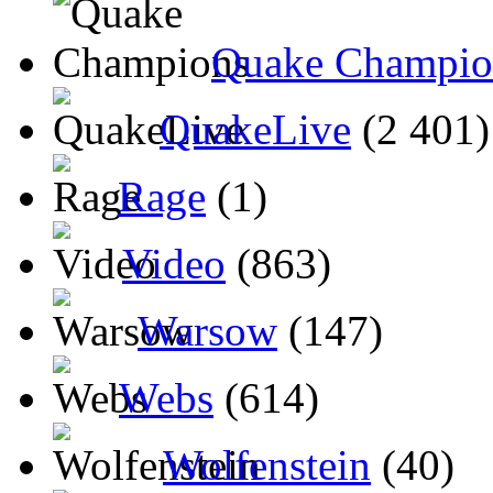
Quake Champio
QuakeLive
(2 401)
Rage
(1)
Video
(863)
Warsow
(147)
Webs
(614)
Wolfenstein
(40)