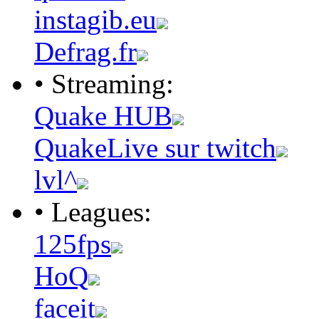
instagib.eu
Defrag.fr
• Streaming:
Quake HUB
QuakeLive sur twitch
lvl^
• Leagues:
125fps
HoQ
faceit