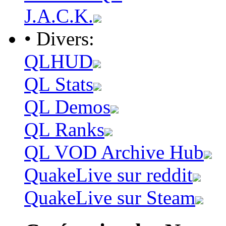
J.A.C.K.
• Divers:
QLHUD
QL Stats
QL Demos
QL Ranks
QL VOD Archive Hub
QuakeLive sur reddit
QuakeLive sur Steam