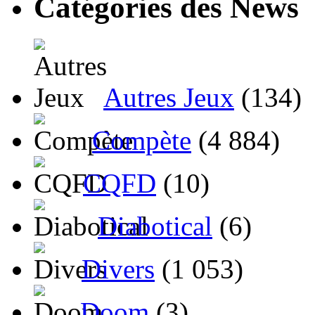
Catégories des News
Autres Jeux
(134)
Compète
(4 884)
CQFD
(10)
Diabotical
(6)
Divers
(1 053)
Doom
(3)