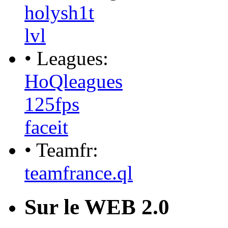
holysh1t
lvl
• Leagues:
HoQleagues
125fps
faceit
• Teamfr:
teamfrance.ql
Sur le WEB 2.0