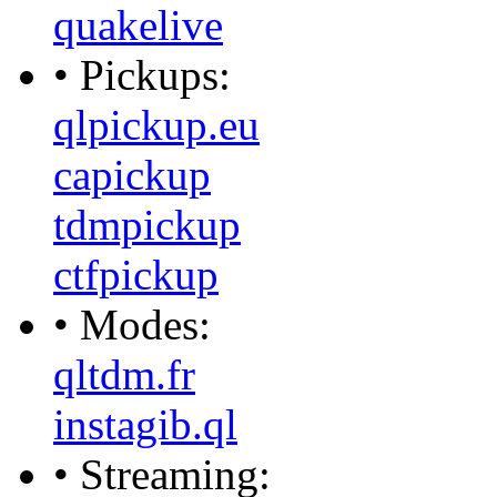
quakelive
• Pickups:
qlpickup.eu
capickup
tdmpickup
ctfpickup
• Modes:
qltdm.fr
instagib.ql
• Streaming: