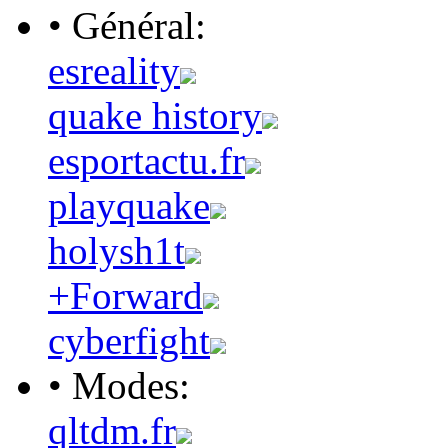
• Général:
esreality
quake history
esportactu.fr
playquake
holysh1t
+Forward
cyberfight
• Modes:
qltdm.fr