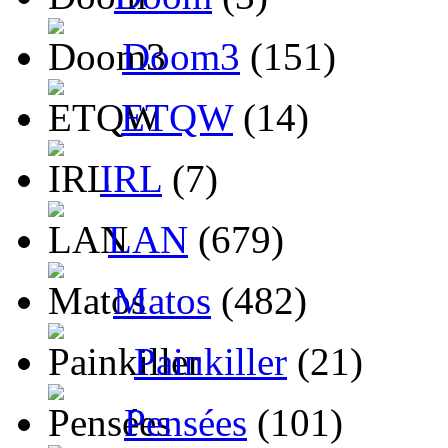
Doom3
(151)
ETQW
(14)
IRL
(7)
LAN
(679)
Matos
(482)
Painkiller
(21)
Pensées
(101)