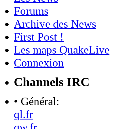
Forums
Archive des News
First Post !
Les maps QuakeLive
Connexion
Channels IRC
• Général:
ql.fr
qw.fr