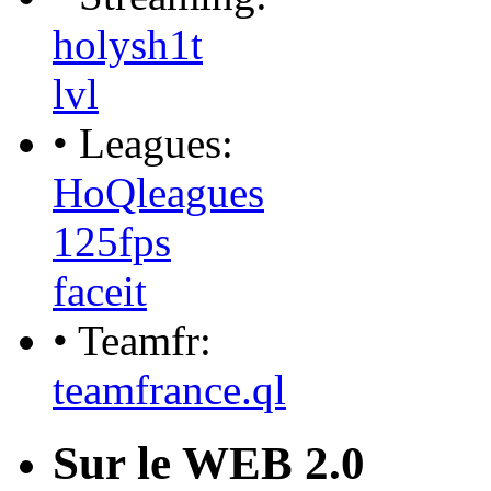
holysh1t
lvl
• Leagues:
HoQleagues
125fps
faceit
• Teamfr:
teamfrance.ql
Sur le WEB 2.0