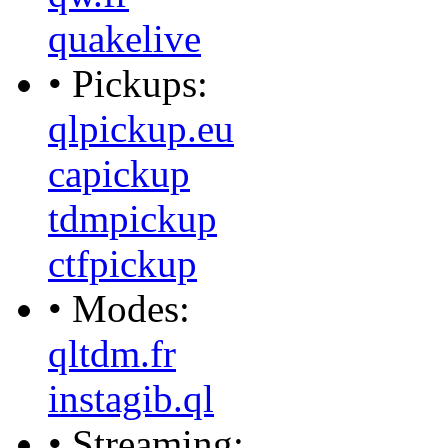
quakelive
• Pickups:
qlpickup.eu
capickup
tdmpickup
ctfpickup
• Modes:
qltdm.fr
instagib.ql
• Streaming: