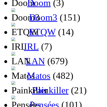
Doom
(3)
Doom3
(151)
ETQW
(14)
IRL
(7)
LAN
(679)
Matos
(482)
Painkiller
(21)
Pensées
(101)