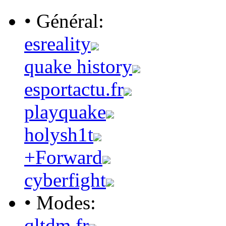
• Général:
esreality
quake history
esportactu.fr
playquake
holysh1t
+Forward
cyberfight
• Modes:
qltdm.fr