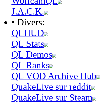
WolfcamQL
J.A.C.K.
• Divers:
QLHUD
QL Stats
QL Demos
QL Ranks
QL VOD Archive Hub
QuakeLive sur reddit
QuakeLive sur Steam