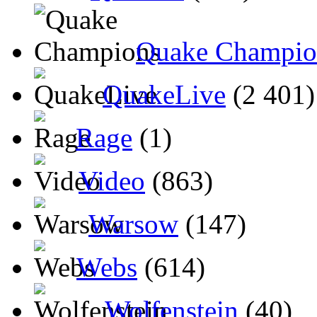
Quake Champio
QuakeLive
(2 401)
Rage
(1)
Video
(863)
Warsow
(147)
Webs
(614)
Wolfenstein
(40)