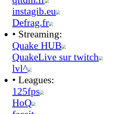
instagib.eu
Defrag.fr
• Streaming:
Quake HUB
QuakeLive sur twitch
lvl^
• Leagues:
125fps
HoQ