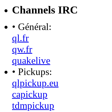
Channels IRC
• Général:
ql.fr
qw.fr
quakelive
• Pickups:
qlpickup.eu
capickup
tdmpickup