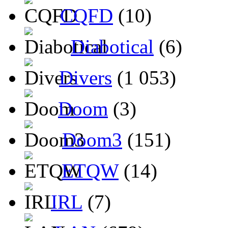
CQFD
(10)
Diabotical
(6)
Divers
(1 053)
Doom
(3)
Doom3
(151)
ETQW
(14)
IRL
(7)