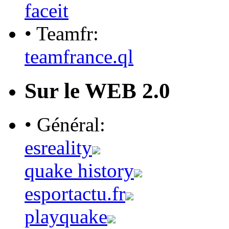
faceit
• Teamfr:
teamfrance.ql
Sur le WEB 2.0
• Général:
esreality
quake history
esportactu.fr
playquake