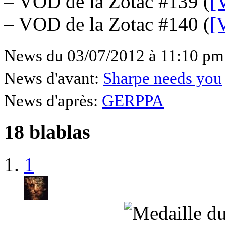
– VOD de la Zotac #139 (
[
– VOD de la Zotac #140 (
[
News du 03/07/2012 à 11:10 pm
News d'avant:
Sharpe needs you
News d'après:
GERPPA
18 blablas
1