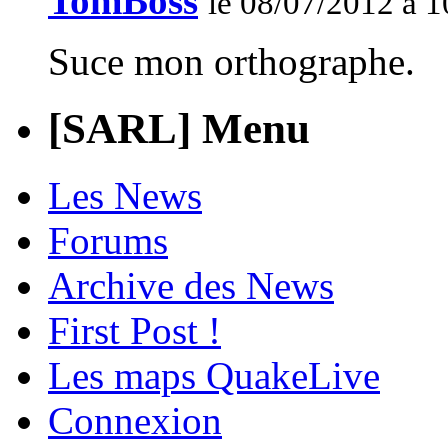
TomBoss
le 08/07/2012 à 1
Suce mon orthographe.
[SARL] Menu
Les News
Forums
Archive des News
First Post !
Les maps QuakeLive
Connexion