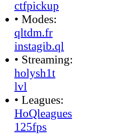
ctfpickup
• Modes:
qltdm.fr
instagib.ql
• Streaming:
holysh1t
lvl
• Leagues:
HoQleagues
125fps