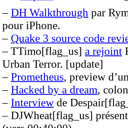
–
DH Walkthrough
par Rym
pour iPhone.
–
Quake 3 source code revi
– TTimo[flag_us]
a rejoint
F
Urban Terror. [update]
–
Prometheus
, preview d’
–
Hacked by a dream
, colo
–
Interview
de Despair[flag
– DJWheat[flag_us] présen