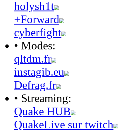
holysh1t
+Forward
cyberfight
• Modes:
qltdm.fr
instagib.eu
Defrag.fr
• Streaming:
Quake HUB
QuakeLive sur twitch