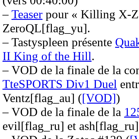
(vers 00:40:00)
–
Teaser
pour « Killing X-Z
ZeroQL[flag_yu].
– Tastyspleen présente
Quak
II King of the Hill
.
– VOD de la finale de la c
TteSPORTS Div1 Duel
entr
Ventz[flag_au] (
[VOD]
)
– VOD de la finale de la
12
evil[flag_ru] et ash[flag_ru]