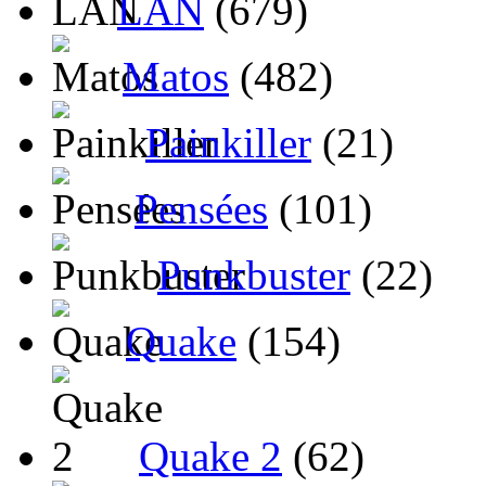
LAN
(679)
Matos
(482)
Painkiller
(21)
Pensées
(101)
Punkbuster
(22)
Quake
(154)
Quake 2
(62)