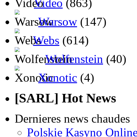
Video
(863)
Warsow
(147)
Webs
(614)
Wolfenstein
(40)
Xonotic
(4)
[SARL] Hot News
Dernieres news chaudes
Polskie Kasyno Online