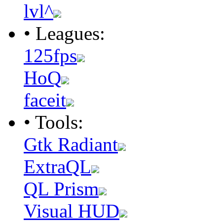
lvl^
• Leagues:
125fps
HoQ
faceit
• Tools:
Gtk Radiant
ExtraQL
QL Prism
Visual HUD