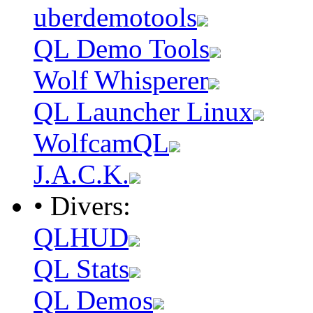
uberdemotools
QL Demo Tools
Wolf Whisperer
QL Launcher Linux
WolfcamQL
J.A.C.K.
• Divers:
QLHUD
QL Stats
QL Demos