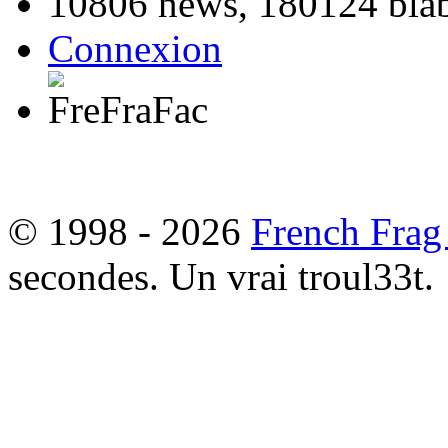
10806 news, 180124 blabl
Connexion
© 1998 - 2026
French Frag
secondes. Un vrai troul33t.