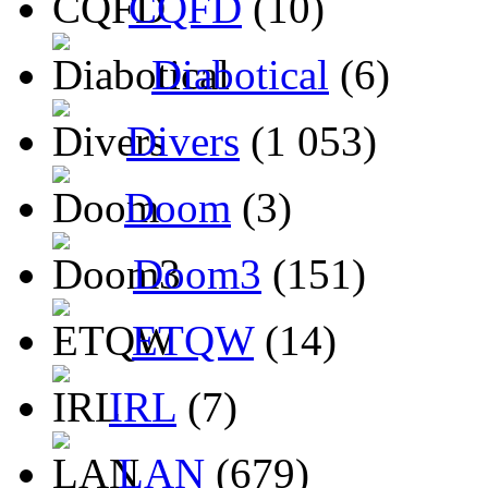
CQFD
(10)
Diabotical
(6)
Divers
(1 053)
Doom
(3)
Doom3
(151)
ETQW
(14)
IRL
(7)
LAN
(679)