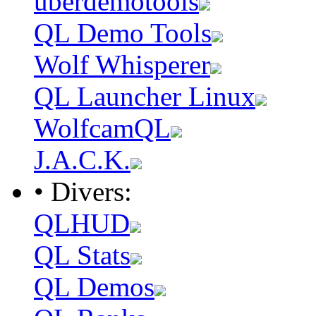
uberdemotools
QL Demo Tools
Wolf Whisperer
QL Launcher Linux
WolfcamQL
J.A.C.K.
• Divers:
QLHUD
QL Stats
QL Demos