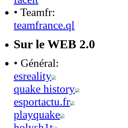
• Teamfr:
teamfrance.ql
Sur le WEB 2.0
• Général:
esreality
quake history
esportactu.fr
playquake
holysh1t