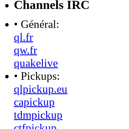
Channels IRC
• Général:
ql.fr
qw.fr
quakelive
• Pickups:
qlpickup.eu
capickup
tdmpickup
ctfpickup