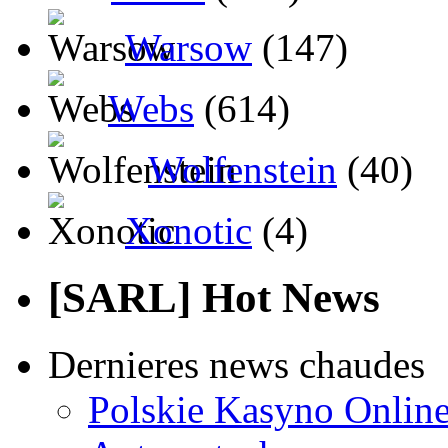
Warsow
(147)
Webs
(614)
Wolfenstein
(40)
Xonotic
(4)
[SARL] Hot News
Dernieres news chaudes
Polskie Kasyno Online