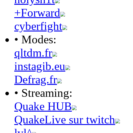
+Forward
cyberfight
• Modes:
qltdm.fr
instagib.eu
Defrag.fr
• Streaming:
Quake HUB
QuakeLive sur twitch
lvl^