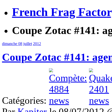
French Frag Facto
Coupe Zotac #141: a
dimanche 08
juillet
2012
Coupe Zotac #141: age
Catégories:
Par
Kapiter
le 08/07/2012