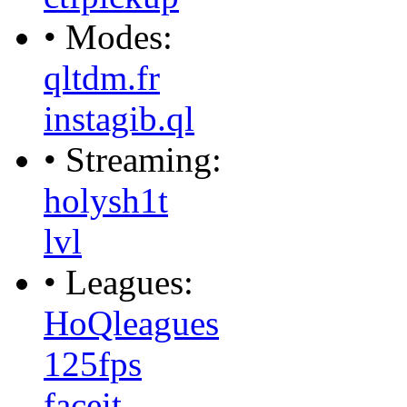
• Modes:
qltdm.fr
instagib.ql
• Streaming:
holysh1t
lvl
• Leagues:
HoQleagues
125fps
faceit