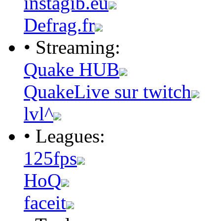
instagib.eu
Defrag.fr
• Streaming:
Quake HUB
QuakeLive sur twitch
lvl^
• Leagues:
125fps
HoQ
faceit