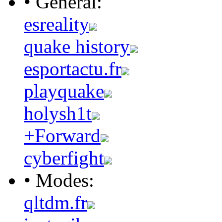
• Général:
esreality
quake history
esportactu.fr
playquake
holysh1t
+Forward
cyberfight
• Modes:
qltdm.fr