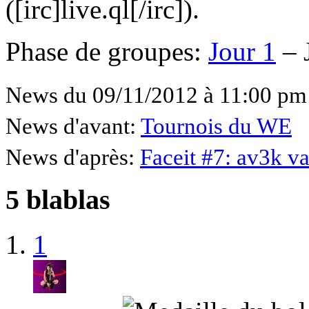
([irc]live.ql[/irc]).
Phase de groupes:
Jour 1
– 
News du 09/11/2012 à 11:00 pm
News d'avant:
Tournois du WE
News d'après:
Faceit #7: av3k v
5 blablas
1