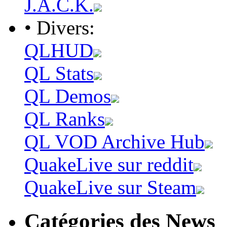
J.A.C.K.
• Divers:
QLHUD
QL Stats
QL Demos
QL Ranks
QL VOD Archive Hub
QuakeLive sur reddit
QuakeLive sur Steam
Catégories des News