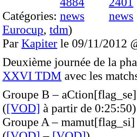
Catégories:
Eurocup
,
tdm
)
Par
Kapiter
le 09/11/2012
Deuxième journée de la pha
XXVI TDM
avec les matchs
Groupe B – aCtion[flag_se
(
[VOD]
à partir de 0:25:50)
Groupe A – mamut[flag_si]
(
[VOD]
–
[VOD]
)