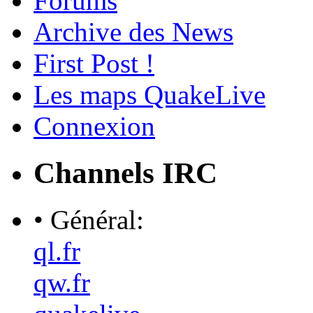
Forums
Archive des News
First Post !
Les maps QuakeLive
Connexion
Channels IRC
• Général:
ql.fr
qw.fr