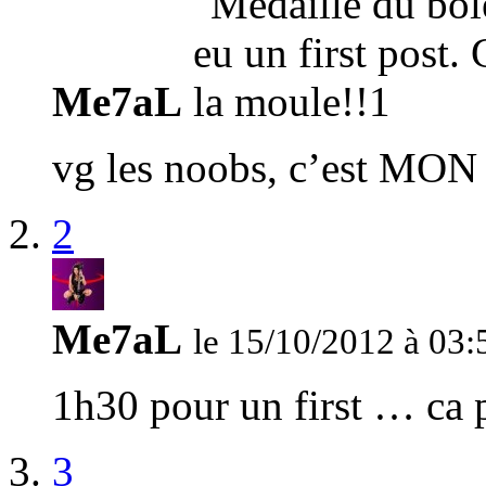
Me7aL
vg les noobs, c’est MON 
2
Me7aL
le 15/10/2012 à 03:
1h30 pour un first … ca p
3