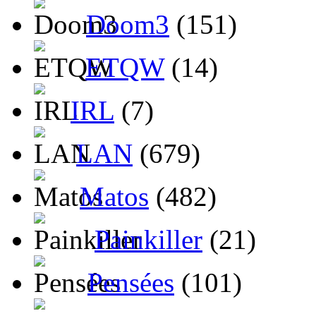
Doom3
(151)
ETQW
(14)
IRL
(7)
LAN
(679)
Matos
(482)
Painkiller
(21)
Pensées
(101)