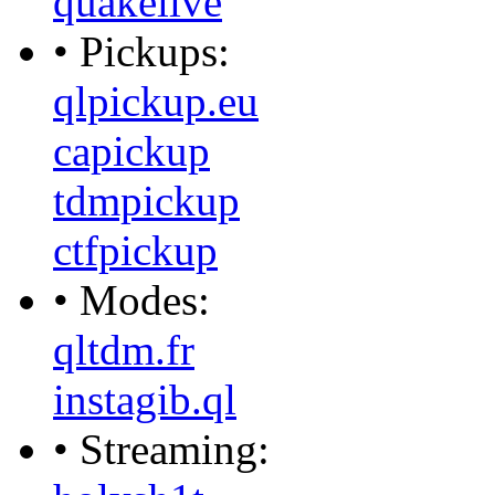
quakelive
• Pickups:
qlpickup.eu
capickup
tdmpickup
ctfpickup
• Modes:
qltdm.fr
instagib.ql
• Streaming: