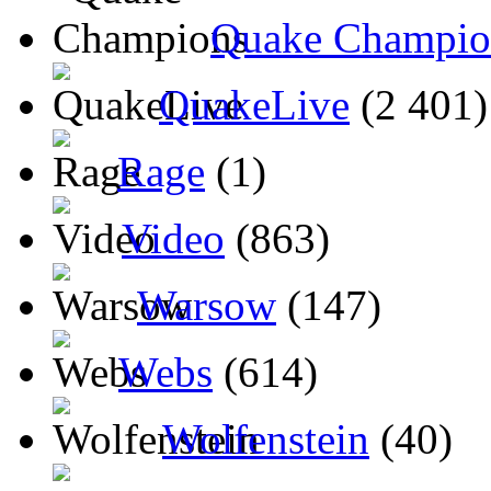
Quake Champio
QuakeLive
(2 401)
Rage
(1)
Video
(863)
Warsow
(147)
Webs
(614)
Wolfenstein
(40)