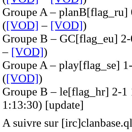
Groupe A – planB[flag_ru] 0
(
[VOD]
–
[VOD]
)
Groupe B – GC[flag_eu] 2-
–
[VOD]
)
Groupe A – play[flag_se] 
(
[VOD]
)
Groupe B – le[flag_hr] 2-1
1:13:30) [update]
A suivre sur [irc]clanbase.ql