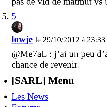
pas de vid de matmut vs
5
lowje
le 29/10/2012 à 23:33
@Me7aL : j’ai un peu d’av
chance de revenir.
[SARL] Menu
Les News