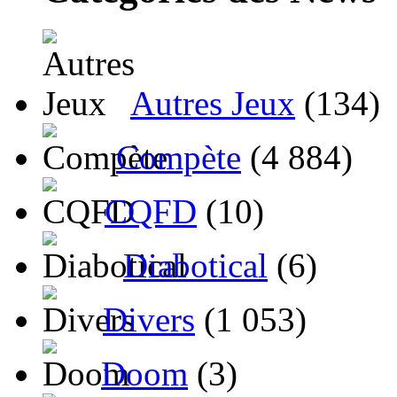
Autres Jeux
(134)
Compète
(4 884)
CQFD
(10)
Diabotical
(6)
Divers
(1 053)
Doom
(3)