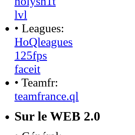
holysh1t
lvl
• Leagues:
HoQleagues
125fps
faceit
• Teamfr:
teamfrance.ql
Sur le WEB 2.0