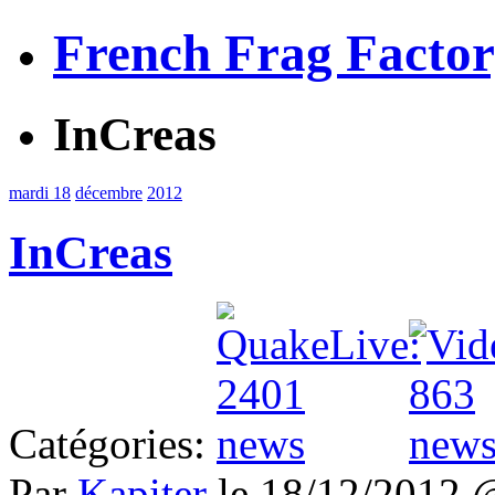
French Frag Facto
InCreas
mardi 18
décembre
2012
InCreas
Catégories:
Par
Kapiter
le 18/12/2012