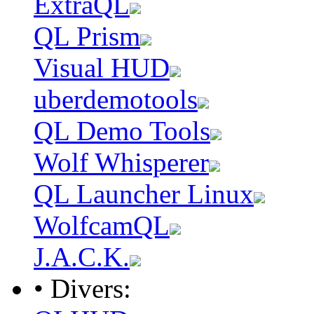
ExtraQL
QL Prism
Visual HUD
uberdemotools
QL Demo Tools
Wolf Whisperer
QL Launcher Linux
WolfcamQL
J.A.C.K.
• Divers: