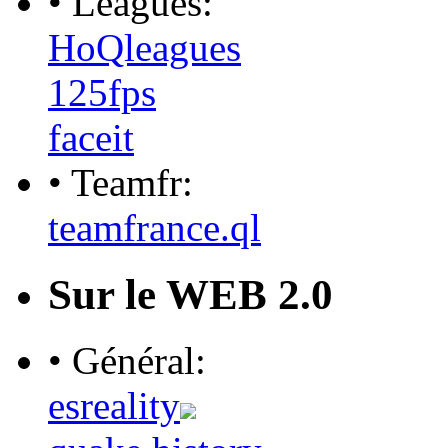
• Leagues:
HoQleagues
125fps
faceit
• Teamfr:
teamfrance.ql
Sur le WEB 2.0
• Général:
esreality