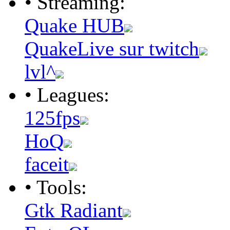
• Streaming:
Quake HUB
QuakeLive sur twitch
lvl^
• Leagues:
125fps
HoQ
faceit
• Tools:
Gtk Radiant