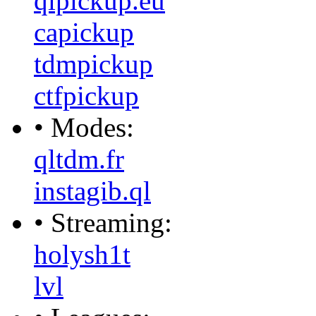
qlpickup.eu
capickup
tdmpickup
ctfpickup
• Modes:
qltdm.fr
instagib.ql
• Streaming:
holysh1t
lvl