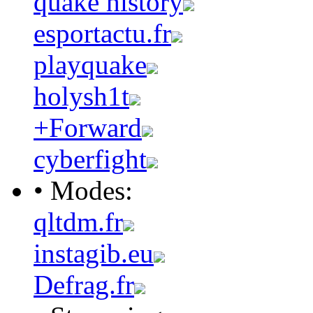
quake history
esportactu.fr
playquake
holysh1t
+Forward
cyberfight
• Modes:
qltdm.fr
instagib.eu
Defrag.fr