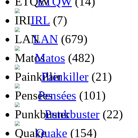
ETQW
(14)
IRL
(7)
LAN
(679)
Matos
(482)
Painkiller
(21)
Pensées
(101)
Punkbuster
(22)
Quake
(154)