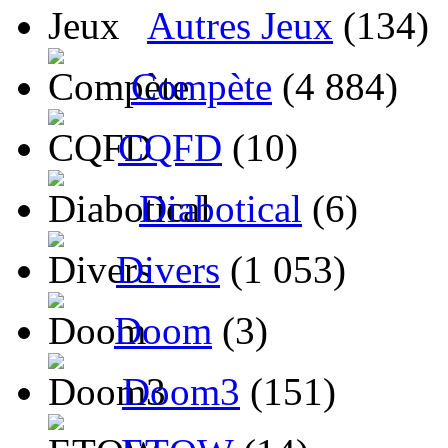
Autres Jeux
(134)
Compète
(4 884)
CQFD
(10)
Diabotical
(6)
Divers
(1 053)
Doom
(3)
Doom3
(151)