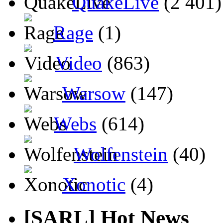
QuakeLive
(2 401)
Rage
(1)
Video
(863)
Warsow
(147)
Webs
(614)
Wolfenstein
(40)
Xonotic
(4)
[SARL] Hot News