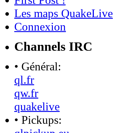
Les maps QuakeLive
Connexion
Channels IRC
• Général:
ql.fr
qw.fr
quakelive
• Pickups: