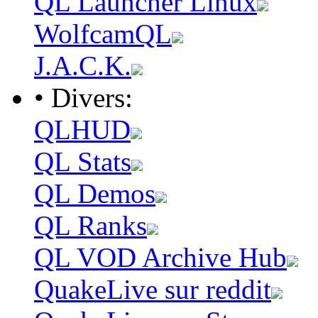
QL Launcher Linux
WolfcamQL
J.A.C.K.
• Divers:
QLHUD
QL Stats
QL Demos
QL Ranks
QL VOD Archive Hub
QuakeLive sur reddit