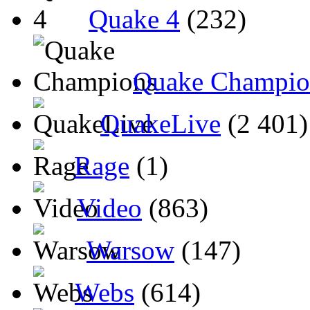
Quake 4
(232)
Quake Champio
QuakeLive
(2 401)
Rage
(1)
Video
(863)
Warsow
(147)
Webs
(614)