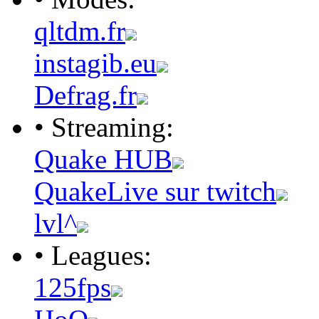
qltdm.fr
instagib.eu
Defrag.fr
• Streaming:
Quake HUB
QuakeLive sur twitch
lvl^
• Leagues:
125fps