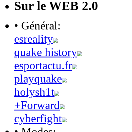
Sur le WEB 2.0
• Général:
esreality
quake history
esportactu.fr
playquake
holysh1t
+Forward
cyberfight
• Modes: