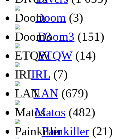
Doom
(3)
Doom3
(151)
ETQW
(14)
IRL
(7)
LAN
(679)
Matos
(482)
Painkiller
(21)