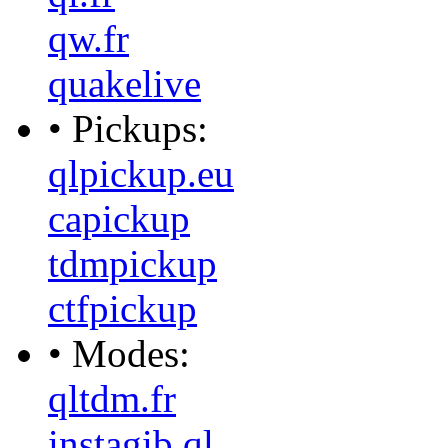
qw.fr
quakelive
• Pickups:
qlpickup.eu
capickup
tdmpickup
ctfpickup
• Modes:
qltdm.fr
instagib.ql