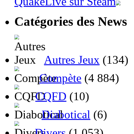
QuakeLive sur Steam
Catégories des News
Autres Jeux
(134)
Compète
(4 884)
CQFD
(10)
Diabotical
(6)
Divers
(1 053)