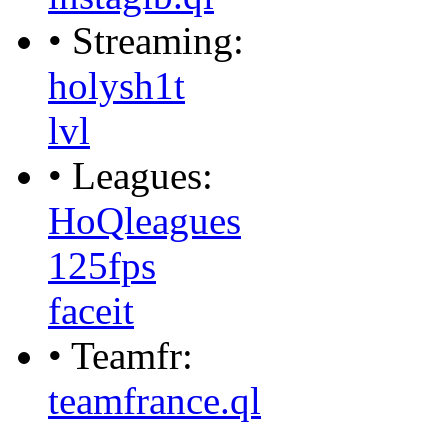
• Streaming:
holysh1t
lvl
• Leagues:
HoQleagues
125fps
faceit
• Teamfr:
teamfrance.ql