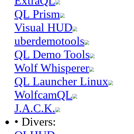
ExtraQL
QL Prism
Visual HUD
uberdemotools
QL Demo Tools
Wolf Whisperer
QL Launcher Linux
WolfcamQL
J.A.C.K.
• Divers: