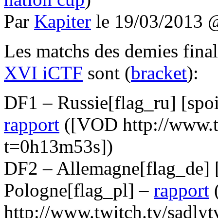
Par
Kapiter
le 19/03/2013
Les matchs des demies final
XVI iCTF
sont (
bracket
):
DF1 – Russie[flag_ru] [spoil
rapport
([VOD http://www.t
t=0h13m53s])
DF2 – Allemagne[flag_de] [s
Pologne[flag_pl] –
rapport
http://www.twitch.tv/sadly