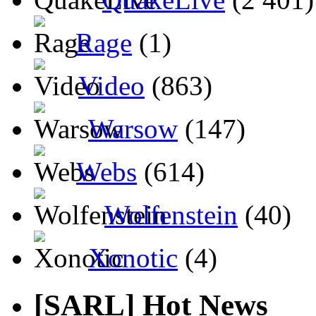
Rage
(1)
Video
(863)
Warsow
(147)
Webs
(614)
Wolfenstein
(40)
Xonotic
(4)
[SARL] Hot News