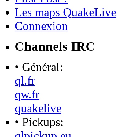
Les maps QuakeLive
Connexion
Channels IRC
• Général:
ql.fr
qw.fr
quakelive
• Pickups:
qlpickup.eu