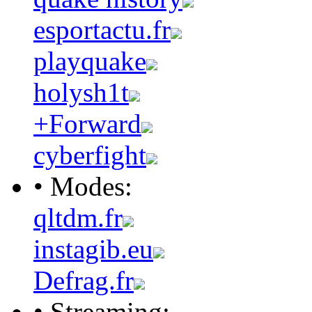
esportactu.fr
playquake
holysh1t
+Forward
cyberfight
• Modes:
qltdm.fr
instagib.eu
Defrag.fr
• Streaming: