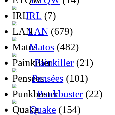
IRL
(7)
LAN
(679)
Matos
(482)
Painkiller
(21)
Pensées
(101)
Punkbuster
(22)
Quake
(154)