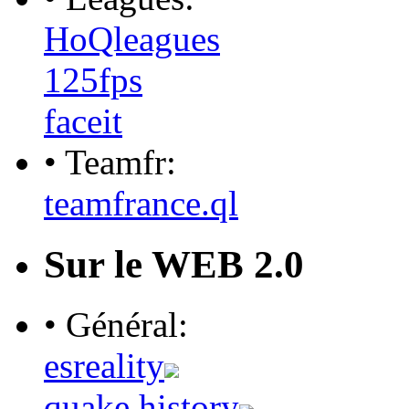
HoQleagues
125fps
faceit
• Teamfr:
teamfrance.ql
Sur le WEB 2.0
• Général:
esreality
quake history