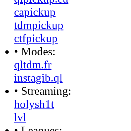
capickup
tdmpickup
ctfpickup
• Modes:
qltdm.fr
instagib.ql
• Streaming:
holysh1t
lvl
• Leagues: