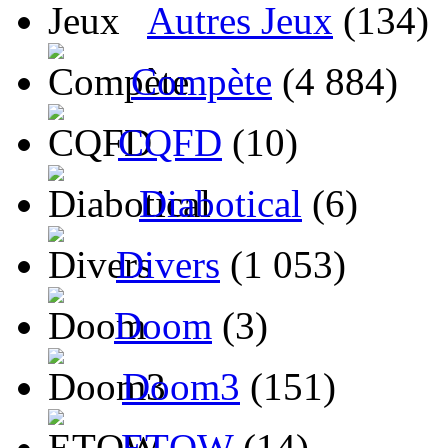
Autres Jeux
(134)
Compète
(4 884)
CQFD
(10)
Diabotical
(6)
Divers
(1 053)
Doom
(3)
Doom3
(151)
ETQW
(14)