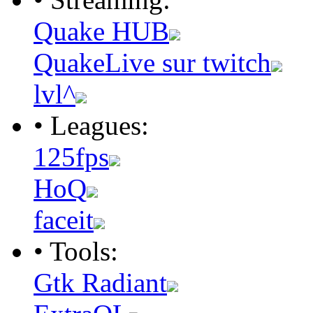
Quake HUB
QuakeLive sur twitch
lvl^
• Leagues:
125fps
HoQ
faceit
• Tools:
Gtk Radiant