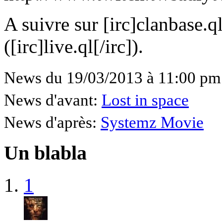
A suivre sur [irc]clanbase.ql
([irc]live.ql[/irc]).
News du 19/03/2013 à 11:00 pm
News d'avant:
Lost in space
News d'après:
Systemz Movie
Un blabla
1